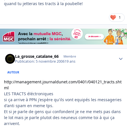
quand tu jetteras tes tracts à la poubelle!
1
Author stats
La_grosse_catalane_66
Membre
Publication:
5 novembre 2006
19 ans
AUTEUR
http://management.journaldunet.com/0401/040121_tracts.sht
ml
LES TRACTS éléctroniques
si ça arrive à PPN j'espère qu'ils vont equipés les messageries
d'anti spam en meme tps.
Et si je parle de gens qui confondent je ne me mets pas dans
le lot mais je parle plutot des neuneus comme toi à qui ça
arrivent.