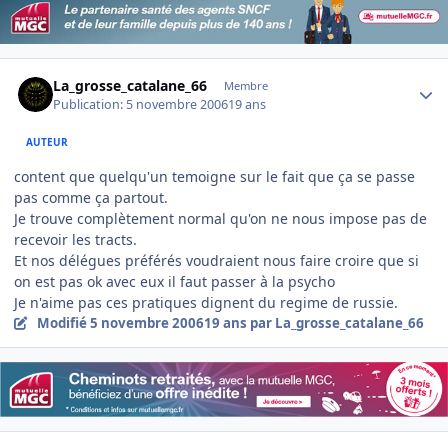
Author stats
La_grosse_catalane_66
Membre
Publication:
5 novembre 2006
19 ans
AUTEUR
content que quelqu'un temoigne sur le fait que ça se passe
pas comme ça partout.
Je trouve complètement normal qu'on ne nous impose pas de
recevoir les tracts.
Et nos délégues préférés voudraient nous faire croire que si
on est pas ok avec eux il faut passer à la psycho
Je n'aime pas ces pratiques dignent du regime de russie.
Modifié
5 novembre 2006
19 ans
par La_grosse_catalane_66
Author stats