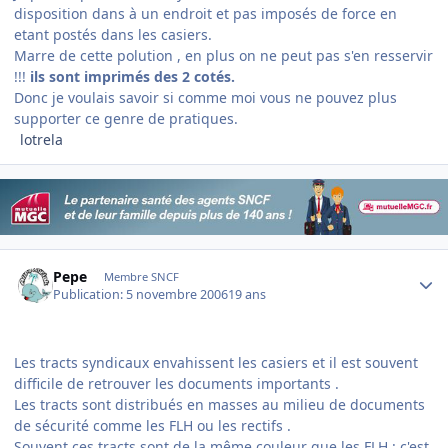
disposition dans à un endroit et pas imposés de force en
etant postés dans les casiers.
Marre de cette polution , en plus on ne peut pas s'en resservir
!!!
ils sont imprimés des 2 cotés.
Donc je voulais savoir si comme moi vous ne pouvez plus
supporter ce genre de pratiques.
lotrela
Author stats
Pepe
Membre SNCF
Publication:
5 novembre 2006
19 ans
Les tracts syndicaux envahissent les casiers et il est souvent
difficile de retrouver les documents importants .
Les tracts sont distribués en masses au milieu de documents
de sécurité comme les FLH ou les rectifs .
Souvent ces tracts sont de la même couleur que les FLH : c'est