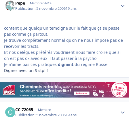
Pepe
Membre SNCF
Publication:
5 novembre 2006
19 ans
content que quelqu'un temoigne sur le fait que ça se passe
pas comme ça partout.
Je trouve complètement normal qu'on ne nous impose pas de
recevoir les tracts.
Et nos délégues préférés voudraient nous faire croire que si
on est pas ok avec eux il faut passer à la psycho
Je n'aime pas ces pratiques
dignent
du regime Russe.
Dignes avec un S stp!!!
Author stats
CC 72065
Membre
Publication:
5 novembre 2006
19 ans