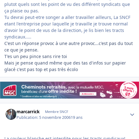
plutot quels sont les point de vu des différent syndicats que
ça plaise ou pas.
Tu devrai peut-etre songer a aller travailler ailleurs, La SNCF
etant l'entreprise pour laquelle je travaille je trouve normal
d'avoir le point de vus de la direction, je lis bien les tracts
syndicaux.....
C'est un réponse provoc à une autre provoc...c'est pas du tout
ce que je pense.
T'es un peu pince sans rire toi
Mais je pense quand même que des tas d'infos sur papier
glacé c'est pas top et pas très écolo
Author stats
marcarrick
Membre SNCF
Publication:
5 novembre 2006
19 ans
La couleur blanche est interdite pour les tracts syndicaux!