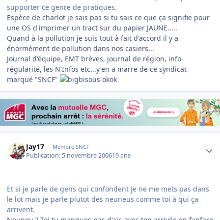
supporter ce genre de pratiques.
Espèce de charlot je sais pas si tu sais ce que ça signifie pour
une OS d'imprimer un tract sur du papier JAUNE.....
Quand à la pollution je suis tout à fait d'accord il y a
énormément de pollution dans nos casiers...
Journal d'équipe, EMT brèves, journal de région, info-
régularité, les N'Infos etc...y'en a marre de ce syndicat
marqué "SNCF"
okok
Author stats
Jay17
Membre SNCF
Publication:
5 novembre 2006
19 ans
Et si je parle de gens qui confondent je ne me mets pas dans
le lot mais je parle plutot des neuneus comme toi à qui ça
arrivent.
Neuneu ? Toi tu manques pas d'air, avec ton arrivée en fanfare