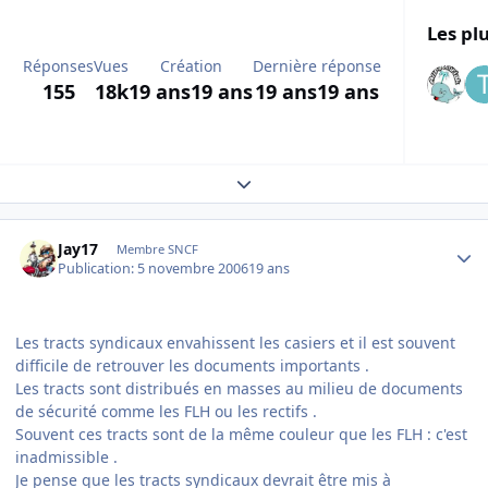
Les plu
Réponses
Vues
Création
Dernière réponse
155
18k
19 ans
19 ans
19 ans
19 ans
Expand topic overview
Author stats
Jay17
Membre SNCF
Publication:
5 novembre 2006
19 ans
Les tracts syndicaux envahissent les casiers et il est souvent
difficile de retrouver les documents importants .
Les tracts sont distribués en masses au milieu de documents
de sécurité comme les FLH ou les rectifs .
Souvent ces tracts sont de la même couleur que les FLH : c'est
inadmissible .
Je pense que les tracts syndicaux devrait être mis à