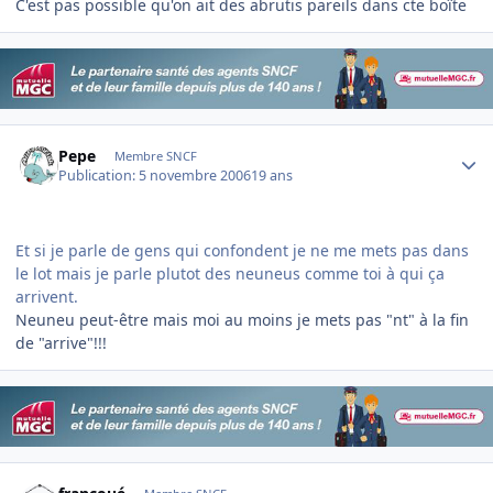
C'est pas possible qu'on ait des abrutis pareils dans cte boîte
Author stats
Pepe
Membre SNCF
Publication:
5 novembre 2006
19 ans
Et si je parle de gens qui confondent je ne me mets pas dans
le lot mais je parle plutot des neuneus comme toi à qui ça
arrivent.
Neuneu peut-être mais moi au moins je mets pas "nt" à la fin
de "arrive"!!!
Author stats