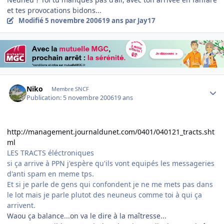
et tes provocations bidons...
Modifié
5 novembre 2006
19 ans
par Jay17
Author stats
Niko
Membre SNCF
Publication:
5 novembre 2006
19 ans
http://management.journaldunet.com/0401/040121_tracts.sht
ml
LES TRACTS éléctroniques
si ça arrive à PPN j'espère qu'ils vont equipés les messageries
d'anti spam en meme tps.
Et si je parle de gens qui confondent je ne me mets pas dans
le lot mais je parle plutot des neuneus comme toi à qui ça
arrivent.
Waou ça balance...on va le dire à la maîtresse...