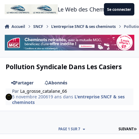
Aller au contenu
Le Web des Cheminots
Se connecter
Accueil
SNCF
L'entreprise SNCF & ses cheminots
Polluti
Pollution Syndicale Dans Les Casiers
Partager
Abonnés
Par
La_grosse_catalane_66
5 novembre 2006
19 ans
dans
L'entreprise SNCF & ses
cheminots
D
PAGE 1 SUR 7
SUIVANT
Author stats