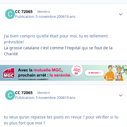
Author stats
CC 72065
Membre
Publication:
5 novembre 2006
19 ans
J'ai bien compris qu'elle était pour moi, tu es tellement
prévisible!
La grosse catalane c'est comme l'Hopital qui se fout de la
Charité
Author stats
CC 72065
Membre
Publication:
5 novembre 2006
19 ans
tu veux qu'on repasse tes posts en revue ? pour vérifier si tu
es plus fort que moi ?