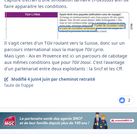
faire apparaitre les conditions.
Il s'agit certes d'un TGV roulant vers la Suisse, donc sur un
parcours international sous la marque
TGV Lyria
.
Mais Lyon - Aix en Provence est ici un parcours de cabotage
aux mêmes conditions que pour
TGV Inouï
. C'est l'avantage
d'un partenariat entre deux exploitants : la Sncf et les Cff.
Modifié
4 juin
4 juin
par cheminot retraité
faute de frappe
2
Author stats