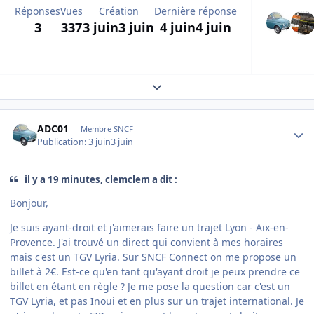
Réponses
Vues
Création
Dernière réponse
3
337
3 juin
3 juin
4 juin
4 juin
Expand topic overview
Author stats
ADC01
Membre SNCF
Publication:
3 juin
3 juin
il y a 19 minutes, clemclem a dit :
Bonjour,
Je suis ayant-droit et j'aimerais faire un trajet Lyon - Aix-en-
Provence. J'ai trouvé un direct qui convient à mes horaires
mais c'est un TGV Lyria. Sur SNCF Connect on me propose un
billet à 2€. Est-ce qu'en tant qu'ayant droit je peux prendre ce
billet en étant en règle ? Je me pose la question car c'est un
TGV Lyria, et pas Inoui et en plus sur un trajet international. Je