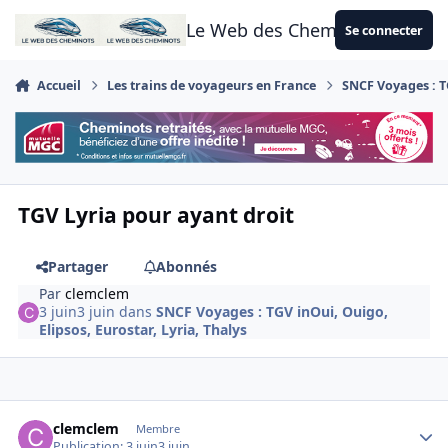
Aller au contenu
Le Web des Cheminots
Se connecter
Accueil
Les trains de voyageurs en France
SNCF Voyages : TG
TGV Lyria pour ayant droit
Partager
Abonnés
Par
clemclem
3 juin
3 juin
dans
SNCF Voyages : TGV inOui, Ouigo,
Elipsos, Eurostar, Lyria, Thalys
Author stats
clemclem
Membre
Publication:
3 juin
3 juin