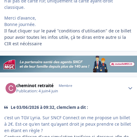
n'ai pas de carte FIP, uniquement la carte ayant-droit
classique.
Merci d'avance,
Bonne journée.
Il faut cliquer sur le pavé "conditions d'utilisation" de ce billet
pour avoir toutes les infos utile, çà te diras entre autre si la
CIR est nécéssaire
Author stats
cheminot retraité
Membre
Publication:
4 juin
4 juin
Le 03/06/2026 à 09:32, clemclem a dit :
c'est un TGV Lyria. Sur SNCF Connect on me propose un billet
à 2€. Est-ce qu'en tant qu'ayant droit je peux prendre ce billet
en étant en règle ?
Capture d'écran d'une simulation tarifaire ci-dessous afin de