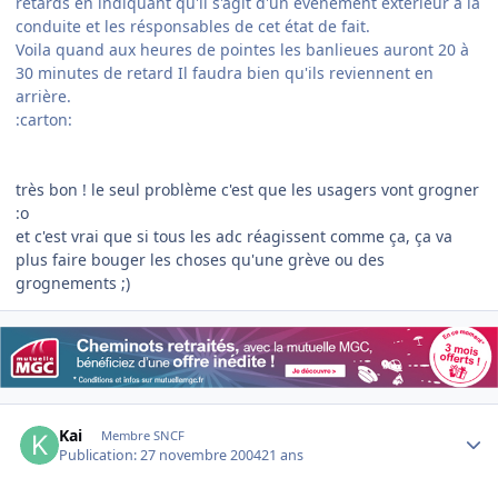
retards en indiquant qu'il s'agit d'un événement extérieur à la
conduite et les résponsables de cet état de fait.
Voila quand aux heures de pointes les banlieues auront 20 à
30 minutes de retard Il faudra bien qu'ils reviennent en
arrière.
:carton:
très bon ! le seul problème c'est que les usagers vont grogner
:o
et c'est vrai que si tous les adc réagissent comme ça, ça va
plus faire bouger les choses qu'une grève ou des
grognements ;)
Author stats
Kai
Membre SNCF
Publication:
27 novembre 2004
21 ans