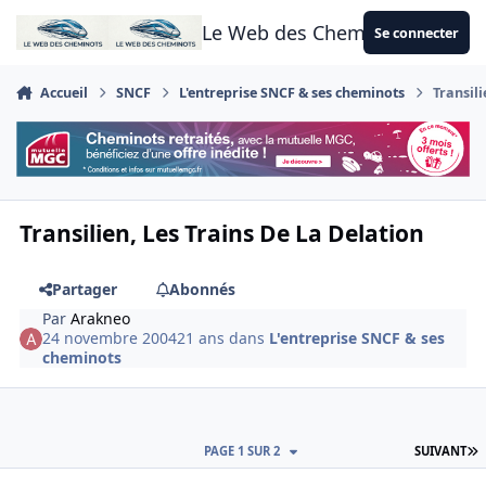
Aller au contenu
Le Web des Cheminots
Se connecter
Accueil
SNCF
L'entreprise SNCF & ses cheminots
Transili
Transilien, Les Trains De La Delation
Partager
Abonnés
Par
Arakneo
24 novembre 2004
21 ans
dans
L'entreprise SNCF & ses
cheminots
D
PAGE 1 SUR 2
SUIVANT
Author stats