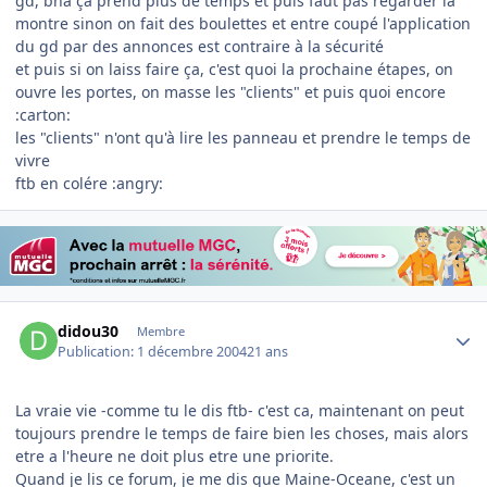
gd, bha ça prend plus de temps et puis faut pas regarder la
montre sinon on fait des boulettes et entre coupé l'application
du gd par des annonces est contraire à la sécurité
et puis si on laiss faire ça, c'est quoi la prochaine étapes, on
ouvre les portes, on masse les "clients" et puis quoi encore
:carton:
les "clients" n'ont qu'à lire les panneau et prendre le temps de
vivre
ftb en colére :angry:
Author stats
didou30
Membre
Publication:
1 décembre 2004
21 ans
La vraie vie -comme tu le dis ftb- c'est ca, maintenant on peut
toujours prendre le temps de faire bien les choses, mais alors
etre a l'heure ne doit plus etre une priorite.
Quand je lis ce forum, je me dis que Maine-Oceane, c'est un