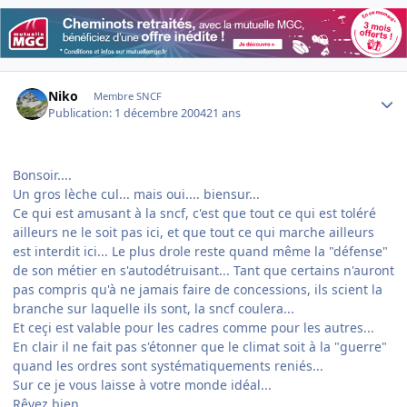
Author stats
Niko
Membre SNCF
Publication:
1 décembre 2004
21 ans
Bonsoir....
Un gros lèche cul... mais oui.... biensur...
Ce qui est amusant à la sncf, c'est que tout ce qui est toléré
ailleurs ne le soit pas ici, et que tout ce qui marche ailleurs
est interdit ici... Le plus drole reste quand même la "défense"
de son métier en s'autodétruisant... Tant que certains n'auront
pas compris qu'à ne jamais faire de concessions, ils scient la
branche sur laquelle ils sont, la sncf coulera...
Et ceçi est valable pour les cadres comme pour les autres...
En clair il ne fait pas s'étonner que le climat soit à la "guerre"
quand les ordres sont systématiquements reniés...
Sur ce je vous laisse à votre monde idéal...
Rêvez bien...