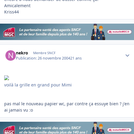
Amicalement
Kriss44
Author stats
nekro
Membre SNCF
Publication:
26 novembre 2004
21 ans
voilà la grille en grand pour Mimi
pas mal le nouveau papier wc, par contre ça essuye bien ? j'en
ai jamais vu :o