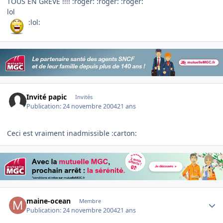
TOUS EN GREVE !!!! :roger: :roger: :roger:
lol
:lol:
Invité papic
Invités
Publication:
24 novembre 2004
21 ans
Ceci est vraiment inadmissible :carton:
Author stats
maine-ocean
Membre
Publication:
24 novembre 2004
21 ans