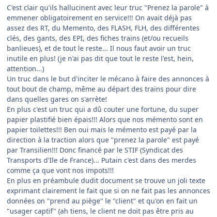
C'est clair qu'ils hallucinent avec leur truc "Prenez la parole" à
emmener obligatoirement en service!!! On avait déjà pas
assez des RT, du Memento, des FLASH, FLH, des différentes
clés, des gants, des EPI, des fiches trains (et/ou recueils
banlieues), et de tout le reste... Il nous faut avoir un truc
inutile en plus! (je n'ai pas dit que tout le reste l'est, hein,
attention...)
Un truc dans le but d'inciter le mécano à faire des annonces à
tout bout de champ, même au départ des trains pour dire
dans quelles gares on s'arrète!
En plus c'est un truc qui a dû couter une fortune, du super
papier plastifié bien épais!!! Alors que nos mémento sont en
papier toilettes!!! Ben oui mais le mémento est payé par la
direction à la traction alors que "prenez la parole" est payé
par Transilien!!! Donc financé par le STIF (Syndicat des
Transports d'Ile de France)... Putain c'est dans des merdes
comme ça que vont nos impots!!!
En plus en préambule dudit document se trouve un joli texte
exprimant clairement le fait que si on ne fait pas les annonces
données on "prend au piège" le "client" et qu'on en fait un
"usager captif" (ah tiens, le client ne doit pas être pris au