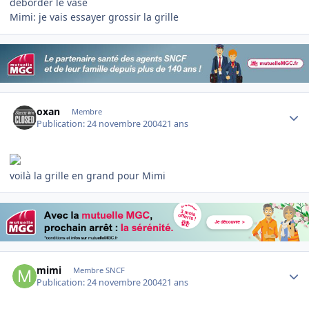
déborder le vase
Mimi: je vais essayer grossir la grille
Author stats
oxan
Membre
Publication:
24 novembre 2004
21 ans
voilà la grille en grand pour Mimi
Author stats
mimi
Membre SNCF
Publication:
24 novembre 2004
21 ans