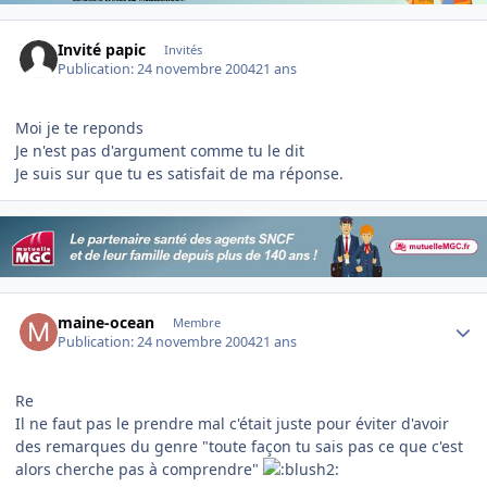
Invité papic
Invités
Publication:
24 novembre 2004
21 ans
Moi je te reponds
Je n'est pas d'argument comme tu le dit
Je suis sur que tu es satisfait de ma réponse.
Author stats
maine-ocean
Membre
Publication:
24 novembre 2004
21 ans
Re
Il ne faut pas le prendre mal c'était juste pour éviter d'avoir
des remarques du genre "toute façon tu sais pas ce que c'est
alors cherche pas à comprendre"