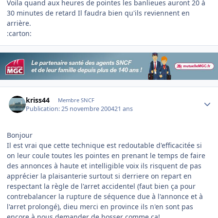
Voila quand aux heures de pointes les banlieues auront 20 à
30 minutes de retard Il faudra bien qu'ils reviennent en
arrière.
:carton:
Author stats
kriss44
Membre SNCF
Publication:
25 novembre 2004
21 ans
Bonjour
Il est vrai que cette technique est redoutable d'efficacitée si
on leur coule toutes les pointes en prenant le temps de faire
des annonces à haute et intelligible voix ils risquent de pas
apprécier la plaisanterie surtout si derriere on repart en
respectant la règle de l'arret accidentel (faut bien ça pour
contrebalancer la rupture de séquence due à l'annonce et à
l'arret prolongé), dieu merci en province ils n'en sont pas
encore à nous demander de bosser comme ça!