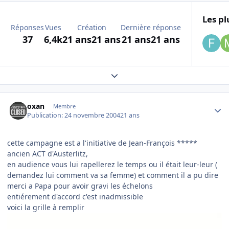
Les pl
Réponses
Vues
Création
Dernière réponse
37
6,4k
21 ans
21 ans
21 ans
21 ans
Expand topic overview
Author stats
oxan
Membre
Publication:
24 novembre 2004
21 ans
cette campagne est a l'initiative de Jean-François *****
ancien ACT d'Austerlitz,
en audience vous lui rapellerez le temps ou il était leur-leur (
demandez lui comment va sa femme) et comment il a pu dire
merci a Papa pour avoir gravi les échelons
entiérement d'accord c'est inadmissible
voici la grille à remplir