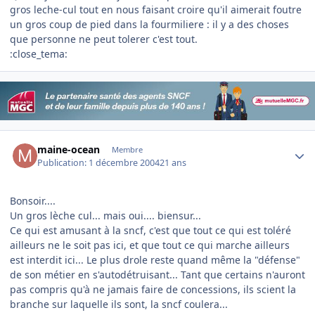
gros leche-cul tout en nous faisant croire qu'il aimerait foutre
un gros coup de pied dans la fourmiliere : il y a des choses
que personne ne peut tolerer c'est tout.
:close_tema:
Author stats
maine-ocean
Membre
Publication:
1 décembre 2004
21 ans
Bonsoir....
Un gros lèche cul... mais oui.... biensur...
Ce qui est amusant à la sncf, c'est que tout ce qui est toléré
ailleurs ne le soit pas ici, et que tout ce qui marche ailleurs
est interdit ici... Le plus drole reste quand même la "défense"
de son métier en s'autodétruisant... Tant que certains n'auront
pas compris qu'à ne jamais faire de concessions, ils scient la
branche sur laquelle ils sont, la sncf coulera...