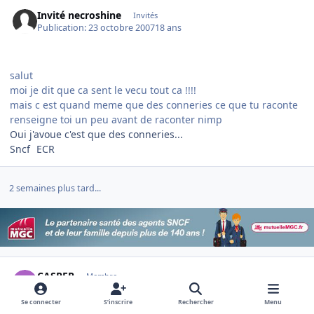
Invité necroshine
Invités
Publication:
23 octobre 2007
18 ans
salut
moi je dit que ca sent le vecu tout ca !!!!
mais c est quand meme que des conneries ce que tu raconte
renseigne toi un peu avant de raconter nimp
Oui j'avoue c'est que des conneries...
Sncf
ECR
2 semaines plus tard...
Author stats
CASPER
Membre
Publication:
3 novembre 2007
18 ans
Se connecter
S’inscrire
Rechercher
Menu