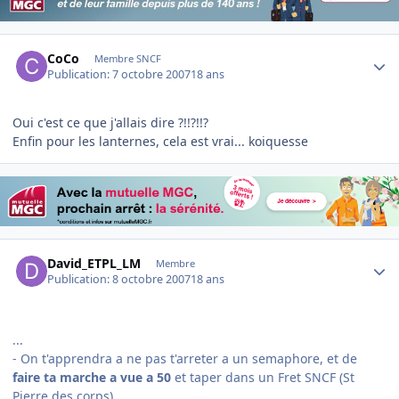
Author stats
CoCo
Membre SNCF
Publication:
7 octobre 2007
18 ans
Oui c'est ce que j'allais dire ?!!?!!?
Enfin pour les lanternes, cela est vrai... koiquesse
Author stats
David_ETPL_LM
Membre
Publication:
8 octobre 2007
18 ans
...
- On t'apprendra a ne pas t'arreter a un semaphore, et de
faire ta marche a vue a 50
et taper dans un Fret SNCF (St
Pierre des corps).