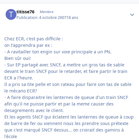
Author stats
titisse76
Membre
Publication:
4 octobre 2007
18 ans
Chez ECR, c'est pas difficile :
on t'apprendra par ex :
- A ravitailler ton engin sur voie principale a un PN,
Bien sûr oui!
- Sur EP partagé avec SNCF, a mettre un gros tas de sable
devant le train SNCF pour le retarder, et faire partir le train
ECR a l'heure.
Il a pris sa tite pelle et son rateau pour faire son tas de sable
le mécano ECR?
- A faire disparaitre les lanternes de queue d'un train SNCF
afin qu'il ne puisse partir et par la meme causer des
desagrements avec le client.
Et les agents SNCF qui éclatent les lanternes de queue à coup
de barre de fer ou viennent nous les prendre sous prétexte
que c'est marqué SNCF dessus... on croirait des gamins à
l'école