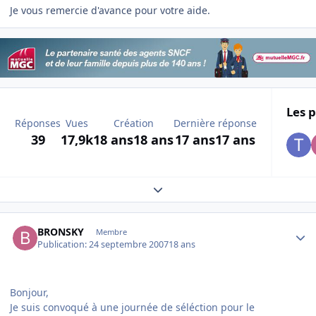
Je vous remercie d'avance pour votre aide.
Les p
Réponses
Vues
Création
Dernière réponse
39
17,9k
18 ans
18 ans
17 ans
17 ans
Expand topic overview
Author stats
BRONSKY
Membre
Publication:
24 septembre 2007
18 ans
Bonjour,
Je suis convoqué à une journée de séléction pour le