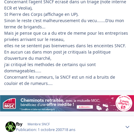
Concernant l'agent SNCF ecrasé dans un triage (note interne
ECR et Veolia),
St Pierre des Corps (affichage en UP).
Sinon le reste c'est malheureusement du vecu.......D'ou mon
terme de brigands...
Mais je pense que ca a du etre de meme pour les entreprises
privées arrivant sur le reseau,
elles ne se sentent pas bienvenues dans les enceintes SNCF.
En aucun cas dans mon post je critiquais la politique
d'ouverture du marché,
j'ai critiqué les methodes de certains qui sont
dommageables.....
Concernant les rumeurs, la SNCF est un nid a bruits de
couloir et de rumeurs....
Author stats
fby
Membre SNCF
Publication:
1 octobre 2007
18 ans