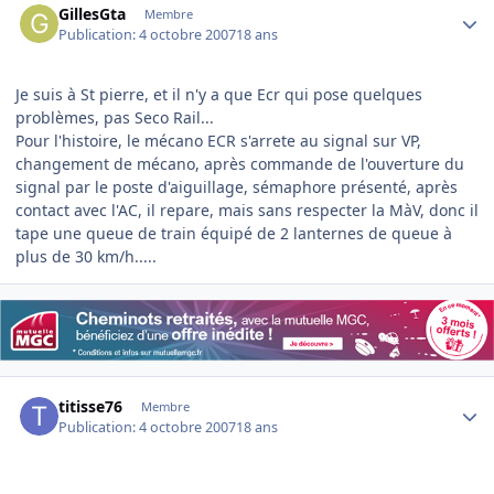
GillesGta
Membre
Publication:
4 octobre 2007
18 ans
Je suis à St pierre, et il n'y a que Ecr qui pose quelques
problèmes, pas Seco Rail...
Pour l'histoire, le mécano ECR s'arrete au signal sur VP,
changement de mécano, après commande de l'ouverture du
signal par le poste d'aiguillage, sémaphore présenté, après
contact avec l'AC, il repare, mais sans respecter la MàV, donc il
tape une queue de train équipé de 2 lanternes de queue à
plus de 30 km/h.....
Author stats
titisse76
Membre
Publication:
4 octobre 2007
18 ans