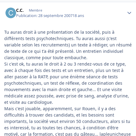
Author stats
C.C.
Membre
Publication:
28 septembre 2007
18 ans
Tu auras droit à une présentation de la société, puis à
différents tests psychotechniques. Tu auras aussi (c'est
variable selon les recrutements) un texte à rédiger, un résumé
de texte de ce qui t'a été présenté. Un entretien individuel
classique, comme pour toute embauche.
Si c'est ok, tu auras le droit à 2 ou 3 rendez-vous de ce type,
avec à chaque fois des tests et un entretien, plus un test à
aller passer à la RATP, pour une énième séance de tests
psychotechniques, un test de réflexe, de coordination des
mouvements avec la main droite et gauche... Et une visite
médicale assez poussée, avec prise de sang, analyse d'urine,
et visite au cardiologue.
Mais c'est jouable, apparemment, sur Rouen, il y a des
difficultés à trouver des candidats, et les besoins sont
importants, la société veut environ 50 conducteurs, alors si tu
es interessé, tu as toutes tes chances, à condition d'être
motivé, car la formation, c'est pas du gâteau... lapleunicheuse