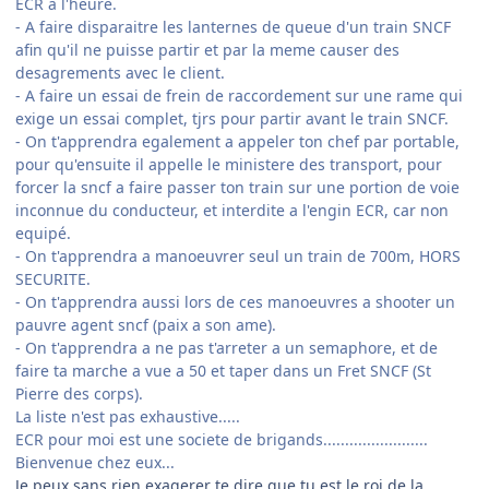
ECR a l'heure.
- A faire disparaitre les lanternes de queue d'un train SNCF
afin qu'il ne puisse partir et par la meme causer des
desagrements avec le client.
- A faire un essai de frein de raccordement sur une rame qui
exige un essai complet, tjrs pour partir avant le train SNCF.
- On t'apprendra egalement a appeler ton chef par portable,
pour qu'ensuite il appelle le ministere des transport, pour
forcer la sncf a faire passer ton train sur une portion de voie
inconnue du conducteur, et interdite a l'engin ECR, car non
equipé.
- On t'apprendra a manoeuvrer seul un train de 700m, HORS
SECURITE.
- On t'apprendra aussi lors de ces manoeuvres a shooter un
pauvre agent sncf (paix a son ame).
- On t'apprendra a ne pas t'arreter a un semaphore, et de
faire ta marche a vue a 50 et taper dans un Fret SNCF (St
Pierre des corps).
La liste n'est pas exhaustive.....
ECR pour moi est une societe de brigands........................
Bienvenue chez eux...
Je peux sans rien exagerer te dire que tu est le roi de la