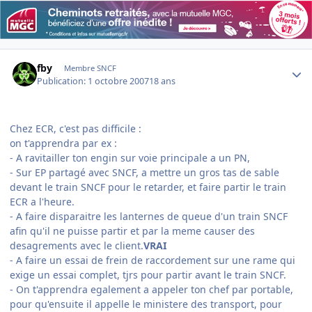
Author stats
fby
Membre SNCF
Publication:
1 octobre 2007
18 ans
Chez ECR, c'est pas difficile :
on t'apprendra par ex :
- A ravitailler ton engin sur voie principale a un PN,
- Sur EP partagé avec SNCF, a mettre un gros tas de sable
devant le train SNCF pour le retarder, et faire partir le train
ECR a l'heure.
- A faire disparaitre les lanternes de queue d'un train SNCF
afin qu'il ne puisse partir et par la meme causer des
desagrements avec le client.
VRAI
- A faire un essai de frein de raccordement sur une rame qui
exige un essai complet, tjrs pour partir avant le train SNCF.
- On t'apprendra egalement a appeler ton chef par portable,
pour qu'ensuite il appelle le ministere des transport, pour