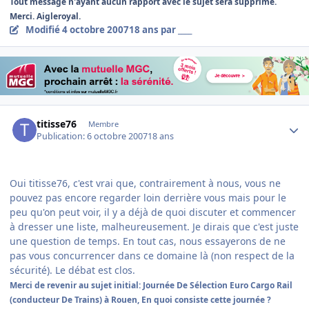
Tout message n'ayant aucun rapport avec le sujet sera supprimé.
Merci. Aigleroyal.
Modifié
4 octobre 2007
18 ans
par ____
Author stats
titisse76
Membre
Publication:
6 octobre 2007
18 ans
Oui titisse76, c'est vrai que, contrairement à nous, vous ne
pouvez pas encore regarder loin derrière vous mais pour le
peu qu'on peut voir, il y a déjà de quoi discuter et commencer
à dresser une liste, malheureusement. Je dirais que c'est juste
une question de temps. En tout cas, nous essayerons de ne
pas vous concurrencer dans ce domaine là (non respect de la
sécurité). Le débat est clos.
Merci de revenir au sujet initial: Journée De Sélection Euro Cargo Rail
(conducteur De Trains) à Rouen, En quoi consiste cette journée ?