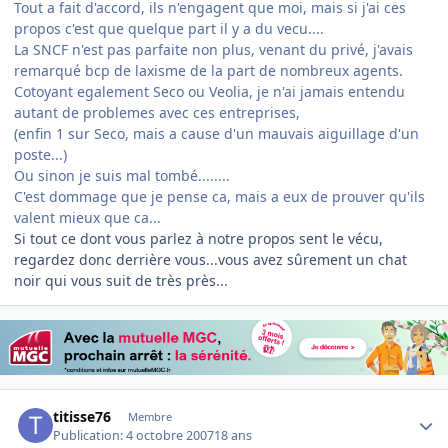
Tout a fait d'accord, ils n'engagent que moi, mais si j'ai ces
propos c'est que quelque part il y a du vecu....
La SNCF n'est pas parfaite non plus, venant du privé, j'avais
remarqué bcp de laxisme de la part de nombreux agents.
Cotoyant egalement Seco ou Veolia, je n'ai jamais entendu
autant de problemes avec ces entreprises,
(enfin 1 sur Seco, mais a cause d'un mauvais aiguillage d'un
poste...)
Ou sinon je suis mal tombé........
C'est dommage que je pense ca, mais a eux de prouver qu'ils
valent mieux que ca...
Si tout ce dont vous parlez à notre propos sent le vécu,
regardez donc derrière vous...vous avez sûrement un chat
noir qui vous suit de très près...
Author stats
titisse76
Membre
Publication:
4 octobre 2007
18 ans