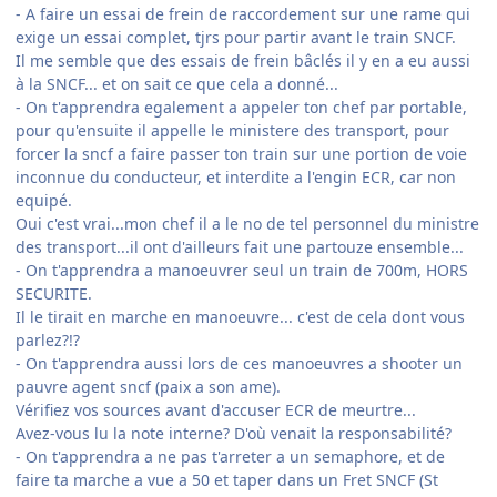
- A faire un essai de frein de raccordement sur une rame qui
exige un essai complet, tjrs pour partir avant le train SNCF.
Il me semble que des essais de frein bâclés il y en a eu aussi
à la SNCF... et on sait ce que cela a donné...
- On t'apprendra egalement a appeler ton chef par portable,
pour qu'ensuite il appelle le ministere des transport, pour
forcer la sncf a faire passer ton train sur une portion de voie
inconnue du conducteur, et interdite a l'engin ECR, car non
equipé.
Oui c'est vrai...mon chef il a le no de tel personnel du ministre
des transport...il ont d'ailleurs fait une partouze ensemble...
- On t'apprendra a manoeuvrer seul un train de 700m, HORS
SECURITE.
Il le tirait en marche en manoeuvre... c'est de cela dont vous
parlez?!?
- On t'apprendra aussi lors de ces manoeuvres a shooter un
pauvre agent sncf (paix a son ame).
Vérifiez vos sources avant d'accuser ECR de meurtre...
Avez-vous lu la note interne? D'où venait la responsabilité?
- On t'apprendra a ne pas t'arreter a un semaphore, et de
faire ta marche a vue a 50 et taper dans un Fret SNCF (St