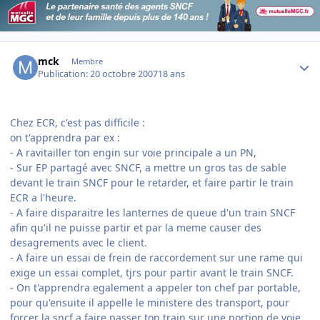
Author stats
mck
Membre
Publication:
20 octobre 2007
18 ans
Chez ECR, c'est pas difficile :
on t'apprendra par ex :
- A ravitailler ton engin sur voie principale a un PN,
- Sur EP partagé avec SNCF, a mettre un gros tas de sable
devant le train SNCF pour le retarder, et faire partir le train
ECR a l'heure.
- A faire disparaitre les lanternes de queue d'un train SNCF
afin qu'il ne puisse partir et par la meme causer des
desagrements avec le client.
- A faire un essai de frein de raccordement sur une rame qui
exige un essai complet, tjrs pour partir avant le train SNCF.
- On t'apprendra egalement a appeler ton chef par portable,
pour qu'ensuite il appelle le ministere des transport, pour
forcer la sncf a faire passer ton train sur une portion de voie