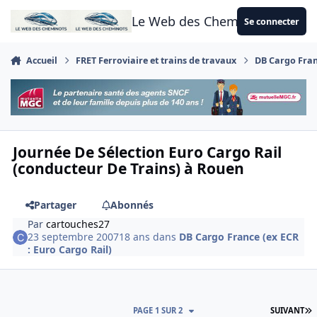
Aller au contenu
Le Web des Cheminots
Se connecter
Accueil
FRET Ferroviaire et trains de travaux
DB Cargo Franc
Journée De Sélection Euro Cargo Rail
(conducteur De Trains) à Rouen
Partager
Abonnés
Par
cartouches27
23 septembre 2007
18 ans
dans
DB Cargo France (ex ECR
: Euro Cargo Rail)
D
PAGE 1 SUR 2
SUIVANT