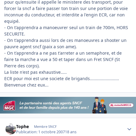
pour qu'ensuite il appelle le ministere des transport, pour
forcer la sncf a faire passer ton train sur une portion de voie
inconnue du conducteur, et interdite a l'engin ECR, car non
equipé.
- On t'apprendra a manoeuvrer seul un train de 700m, HORS
SECURITE.
- On t'apprendra aussi lors de ces manoeuvres a shooter un
pauvre agent sncf (paix a son ame).
- On t'apprendra a ne pas t'arreter a un semaphore, et de
faire ta marche a vue a 50 et taper dans un Fret SNCF (St
Pierre des corps).
La liste n'est pas exhaustive.....
ECR pour moi est une societe de brigands........................
Bienvenue chez eux...
Author stats
Tophe
Membre SNCF
Publication:
1 octobre 2007
18 ans