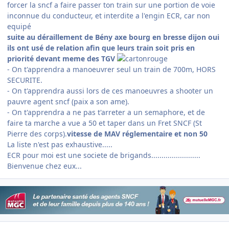
forcer la sncf a faire passer ton train sur une portion de voie
inconnue du conducteur, et interdite a l'engin ECR, car non
equipé
suite au déraillement de Bény axe bourg en bresse dijon oui
ils ont usé de relation afin que leurs train soit pris en
priorité devant meme des TGV
- On t'apprendra a manoeuvrer seul un train de 700m, HORS
SECURITE.
- On t'apprendra aussi lors de ces manoeuvres a shooter un
pauvre agent sncf (paix a son ame).
- On t'apprendra a ne pas t'arreter a un semaphore, et de
faire ta marche a vue a 50 et taper dans un Fret SNCF (St
Pierre des corps).
vitesse de MAV réglementaire et non 50
La liste n'est pas exhaustive.....
ECR pour moi est une societe de brigands........................
Bienvenue chez eux...
Author stats