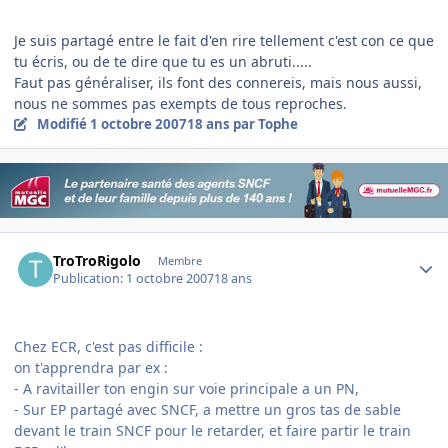
Je suis partagé entre le fait d'en rire tellement c'est con ce que
tu écris, ou de te dire que tu es un abruti.....
Faut pas généraliser, ils font des connereis, mais nous aussi,
nous ne sommes pas exempts de tous reproches.
Modifié
1 octobre 2007
18 ans
par Tophe
Author stats
TroTroRigolo
Membre
Publication:
1 octobre 2007
18 ans
Chez ECR, c'est pas difficile :
on t'apprendra par ex :
- A ravitailler ton engin sur voie principale a un PN,
- Sur EP partagé avec SNCF, a mettre un gros tas de sable
devant le train SNCF pour le retarder, et faire partir le train