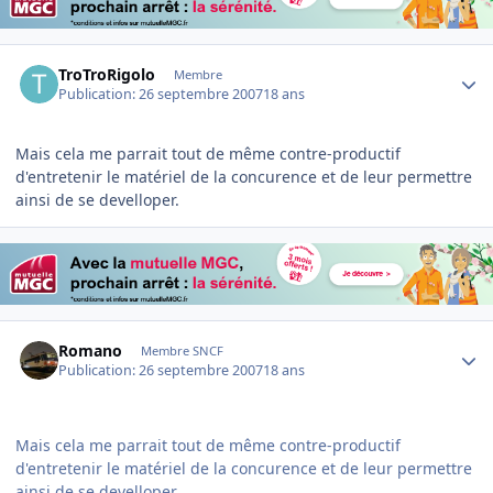
Author stats
TroTroRigolo
Membre
Publication:
26 septembre 2007
18 ans
Mais cela me parrait tout de même contre-productif
d'entretenir le matériel de la concurence et de leur permettre
ainsi de se develloper.
Author stats
Romano
Membre SNCF
Publication:
26 septembre 2007
18 ans
Mais cela me parrait tout de même contre-productif
d'entretenir le matériel de la concurence et de leur permettre
ainsi de se develloper.