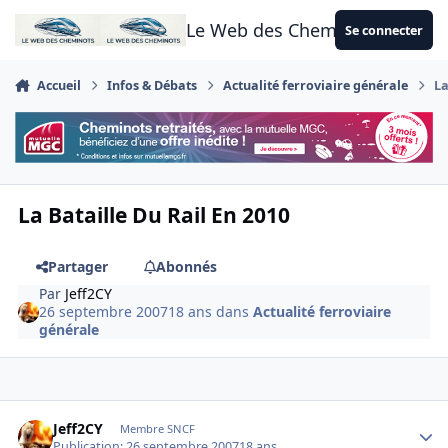
Aller au contenu
Le Web des Cheminots
Se connecter
Accueil
Infos & Débats
Actualité ferroviaire générale
La
La Bataille Du Rail En 2010
Partager
Abonnés
Par
Jeff2CY
26 septembre 2007
18 ans
dans
Actualité ferroviaire
générale
Author stats
Jeff2CY
Membre SNCF
Publication:
26 septembre 2007
18 ans