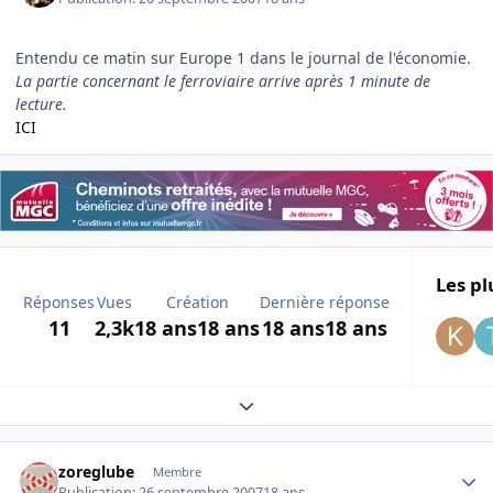
Entendu ce matin sur Europe 1 dans le journal de l'économie.
La partie concernant le ferroviaire arrive après 1 minute de
lecture.
ICI
Les pl
Réponses
Vues
Création
Dernière réponse
11
2,3k
18 ans
18 ans
18 ans
18 ans
Expand topic overview
Author stats
zoreglube
Membre
Publication:
26 septembre 2007
18 ans