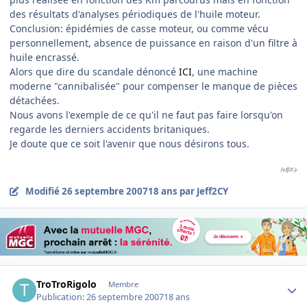
des résultats d'analyses périodiques de l'huile moteur.
Conclusion: épidémies de casse moteur, ou comme vécu
personnellement, absence de puissance en raison d'un filtre à
huile encrassé.
Alors que dire du scandale dénoncé
ICI
, une machine
moderne "cannibalisée" pour compenser le manque de pièces
détachées.
Nous avons l'exemple de ce qu'il ne faut pas faire lorsqu'on
regarde les derniers accidents britaniques.
Je doute que ce soit l'avenir que nous désirons tous.
Jeff2Cy
Modifié
26 septembre 2007
18 ans
par Jeff2CY
Author stats
TroTroRigolo
Membre
Publication:
26 septembre 2007
18 ans