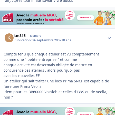
rail). Après tout il faut savoir vivre aussi.
Author stats
km315
Membre
Publication:
26 septembre 2007
18 ans
Compte tenu que chaque atelier est vu comptablement
comme une " petite entreprise " et comme
chaque activité est desormais obligée de mettre en
concurence ces ateliers , alors pourquoi pas
avec les nouvelles EF !!
Un atelier qui sait traiter une loco Prima SNCF est capable de
faire une Prima Veolia
idem pour les BB60000 Vossloh et celles d'EWS ou de Veolia,
non ?