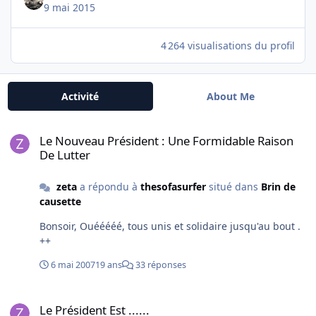
9 mai 2015
4 264 visualisations du profil
Activité
About Me
Le Nouveau Président : Une Formidable Raison De Lutter
Le Nouveau Président : Une Formidable Raison
De Lutter
zeta
a répondu à
thesofasurfer
situé dans
Brin de
causette
Bonsoir, Ouééééé, tous unis et solidaire jusqu'au bout .
++
6 mai 2007
19 ans
33 réponses
Le Président Est ......
Le Président Est ......