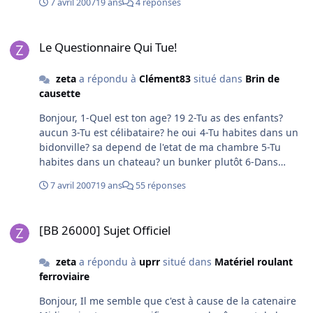
7 avril 2007
19 ans
4 réponses
Le Questionnaire Qui Tue!
Le Questionnaire Qui Tue!
zeta
a répondu à
Clément83
situé dans
Brin de
causette
Bonjour, 1-Quel est ton age? 19 2-Tu as des enfants?
aucun 3-Tu est célibataire? he oui 4-Tu habites dans un
bidonville? sa depend de l'etat de ma chambre 5-Tu
habites dans un chateau? un bunker plutôt 6-Dans
quelle ville tu habites? Yzeure (à coté deMoulins sur
7 avril 2007
19 ans
55 réponses
Allier) 7-Ton poids? oula - 94kg 8-La couleur de tes yeux?
Bleu 9-La couleur de tes cheveux? chatain 10-Tu as le
[BB 26000] Sujet Officiel
permis de conduire? depuis 1 an et demi 11-Tu as
[BB 26000] Sujet Officiel
Internet? Chez mes parents 12-La marque de ta voiture
si tu en as une? 13-Ton ou tes sports préférés? Judo et le
zeta
a répondu à
uprr
situé dans
Matériel roulant
velo de ballade 14-Ton plat préféré? paté à la patate 15-
ferroviaire
Ta boisson préférée? eau et Vodka 16-Ta couleur
préférée? Orange (Voir RTG) 17-Ton odeur préférée? un
Bonjour, Il me semble que c'est à cause de la catenaire
bon diesel fumant 18-As tu des annimaux? un chien 19-