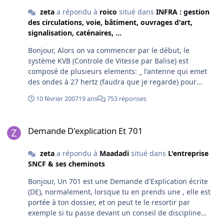
21-Aimes tu Barbie? elle fait trop plastique je trouve 22-
zeta
a répondu à
roico
situé dans
INFRA : gestion
La derniére fois que tu as été aux toilettes? ce matin 23-
des circulations, voie, bâtiment, ouvrages d'art,
Ce que tu as mangé hier soir? fromage blanc 24-Tu as
signalisation, caténaires, ...
aimé ce que tu as mangé hier soir? ça va 25-C'était ton
plat préféré? voir plus haut 26-Comment s'appelle ta
Bonjour, Alors on va commencer par le début, le
soeur? Esther 27-As tu déja vu un président de la
système KVB (Controle de Vitesse par Balise) est
République en vrai? vaut mieu pas pour lui
composé de plusieurs elements: _ l'antenne qui emet
des ondes à 27 hertz (faudra que je regarde) pour
permettre le renvoi des informations lors du passage au
10 février 2007
19 ans
753 réponses
dessus des balises (c'est pour cela qu'on ne doit jamais
être à moins d'un metre environ sous une machines où
Demande D'explication Et 701
la Boite à Leviers (BL) est dévérouillée. _ la boite CTV (je
Demande D'explication Et 701
rechercherai la signification), qui va traiter les
informations reçu des balises via l'antenne. _ les cables
zeta
a répondu à
Maadadi
situé dans
L'entreprise
coaxe et twinaxe qui vont véhiculer les information
SNCF & ses cheminots
retranscrite de la boite CTV jusqu'à l'Unité d'EVALuation
(UEVAL). _ l'UEVAL, c'est le coeur informatique du KVB qui
Bonjour, Un 701 est une Demande d'Explication écrite
va receptionner toutes les information reçu (balises,
(DE), normalement, lorsque tu en prends une , elle est
info vitesse, ...) et agir en fonction (FU si vitesse excesive
portée à ton dossier, et on peut te le resortir par
+10 km/h, sonnerie d'alerte si vitesse excesive + 5km/h).
exemple si tu passe devant un conseil de discipline
_ l'information vitesse qui peut être de différente sorte,
(faute grave), mais bon, si tu peux evité d'en voir, c'est