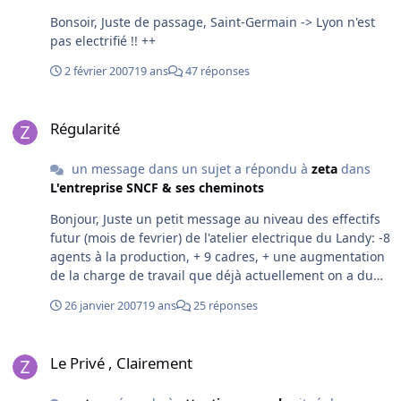
Bonsoir, Juste de passage, Saint-Germain -> Lyon n'est
pas electrifié !! ++
2 février 2007
19 ans
47 réponses
Régularité
Régularité
un message dans un sujet a répondu à
zeta
dans
L'entreprise SNCF & ses cheminots
Bonjour, Juste un petit message au niveau des effectifs
futur (mois de fevrier) de l'atelier electrique du Landy: -8
agents à la production, + 9 cadres, + une augmentation
de la charge de travail que déjà actuellement on a du
mal à faire. Les sorties de rames vont en prendre un
26 janvier 2007
19 ans
25 réponses
coup ++
Le Privé , Clairement
Le Privé , Clairement