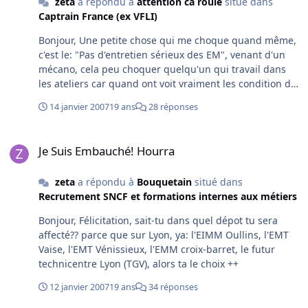
zeta
a répondu à
attention ca roule
situé dans
Captrain France (ex VFLI)
Bonjour, Une petite chose qui me choque quand même,
c'est le: "Pas d'entretien sérieux des EM", venant d'un
mécano, cela peu choquer quelqu'un qui travail dans
les ateliers car quand ont voit vraiment les condition de
travail de chacun, je ne crois pas que vous ayaient à
14 janvier 2007
19 ans
28 réponses
vous pleindre en tant que roulant, parce que pour la
paye qu'on se fait et le travail aux ateliers, je ne crois
Je Suis Embauché! Hourra
vraiment pas que tu puisse te permettre de telles
Je Suis Embauché! Hourra
remarque mon cher aigleroyal. au revoir PS: je suis pour
la paix entre les services :D
zeta
a répondu à
Bouquetain
situé dans
Recrutement SNCF et formations internes aux métiers
Bonjour, Félicitation, sait-tu dans quel dépot tu sera
affecté?? parce que sur Lyon, ya: l'EIMM Oullins, l'EMT
Vaise, l'EMT Vénissieux, l'EMM croix-barret, le futur
technicentre Lyon (TGV), alors ta le choix ++
12 janvier 2007
19 ans
34 réponses