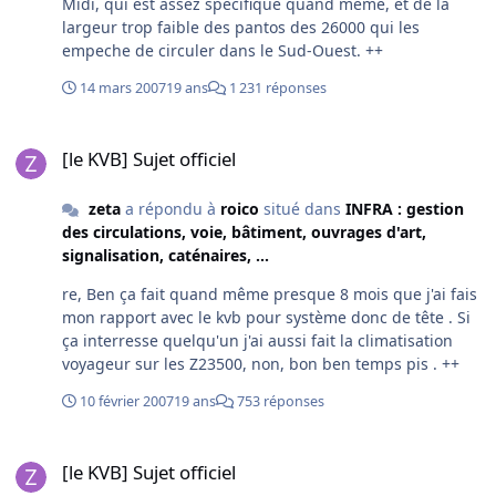
Midi, qui est assez specifique quand même, et de la
Si tu en as, c'est quoi? Jack Russel Terrier 1-Ta chanson
largeur trop faible des pantos des 26000 qui les
préférée? toute les année 80/90 2-Ta ville préférée? Lyon
empeche de circuler dans le Sud-Ouest. ++
3-Le temps météorologique que tu préféres? froid et
humide comme chez moi 4-Tu aimes quand il pleut? un
14 mars 2007
19 ans
1 231 réponses
peu 5-Tu aimes les epinards? je deteste 6-Est tu déja
allé a la mer? plusieurs fois 7-Aimes tu Pamela
[le KVB] Sujet officiel
Anderson? j'aime pas trop les bimbos 8-Aimes tu Jean
[le KVB] Sujet officiel
Pierre Pernaud? j'aime pas non plus certains journaliste
(Tous? ...) 9-Aimes tu regarder la télévision? pas du tout
zeta
a répondu à
roico
situé dans
INFRA : gestion
10-Tu est raleur (euse)? tout le temps 11-Tu est calme?
des circulations, voie, bâtiment, ouvrages d'art,
quand j'y arrive 12-Tu est enceinte? heu...
signalisation, caténaires, ...
techniquement... 13-Les rapports que tu as avec tes
re, Ben ça fait quand même presque 8 mois que j'ai fais
parents? conflictuel et adoré 14-Aimes tu Paris? ...
mon rapport avec le kvb pour système donc de tête . Si
(bruits de vomissements et de diarées) ... 15-Tu me vois
ça interresse quelqu'un j'ai aussi fait la climatisation
la? où?? 16-Ton film préféré? La Liste de Shinler 17-La
voyageur sur les Z23500, non, bon ben temps pis . ++
derniére fois que tu as pété un cable? vendredi 18-
Contre qui? des collègues de boulot 19-Pourquoi? j'aime
10 février 2007
19 ans
753 réponses
pas qu'on laisse tout en bordel après avoir utilisé des
outils ou d'autre choses, on vit en communauté que
[le KVB] Sujet officiel
diable 20-Sais tu dire sans fourcher ta langue "Un
[le KVB] Sujet officiel
chasseur sachant chasser sait chasser sans son chien"?