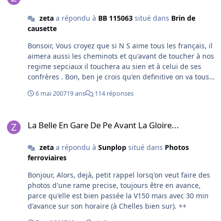
zeta
a répondu à
BB 115063
situé dans
Brin de
causette
Bonsoir, Vous croyez que si N S aime tous les français, il
aimera aussi les cheminots et qu'avant de toucher à nos
regime sepciaux il touchera au sien et à celui de ses
confrères . Bon, ben je crois qu'en definitive on va tous
aller bosser les feriés de mai maintenant. ++ et courage,
6 mai 2007
19 ans
114 réponses
ça ne durera pas .
La Belle En Gare De Pe Avant La Gloire...
La Belle En Gare De Pe Avant La Gloire...
zeta
a répondu à
Sunplop
situé dans
Photos
ferroviaires
Bonjour, Alors, dejà, petit rappel lorsq'on veut faire des
photos d'une rame precise, toujours être en avance,
parce qu'elle est bien passée la V150 mais avec 30 min
d'avance sur son horaire (à Chelles bien sur). ++