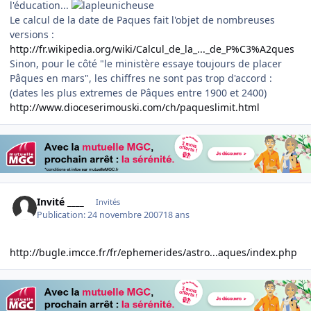
l'éducation...
Le calcul de la date de Paques fait l'objet de nombreuses
versions :
http://fr.wikipedia.org/wiki/Calcul_de_la_..._de_P%C3%A2ques
Sinon, pour le côté "le ministère essaye toujours de placer
Pâques en mars", les chiffres ne sont pas trop d'accord :
(dates les plus extremes de Pâques entre 1900 et 2400)
http://www.dioceserimouski.com/ch/paqueslimit.html
Invité ____
Invités
Publication:
24 novembre 2007
18 ans
http://bugle.imcce.fr/fr/ephemerides/astro...aques/index.php