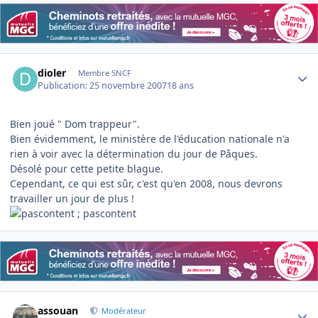
Author stats
dioler
Membre SNCF
Publication:
25 novembre 2007
18 ans
Bien joué " Dom trappeur".
Bien évidemment, le ministère de l'éducation nationale n'a
rien à voir avec la détermination du jour de Pâques.
Désolé pour cette petite blague.
Cependant, ce qui est sûr, c'est qu'en 2008, nous devrons
travailler un jour de plus !
; pascontent
Author stats
assouan
Modérateur