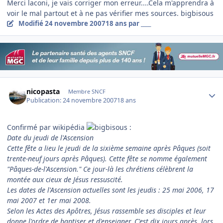
Merci laconi, je vais corriger mon erreur....Cela m'apprendra à
voir le mal partout et à ne pas vérifier mes sources. bigbisous
Modifié
24 novembre 2007
18 ans
par ____
Author stats
nicopasta
Membre SNCF
Publication:
24 novembre 2007
18 ans
Confirmé par wikipédia
:
Date du jeudi de l'Ascension
Cette fête a lieu le jeudi de la sixième semaine après Pâques (soit
trente-neuf jours après Pâques). Cette fête se nomme également
"Pâques-de-l'Ascension." Ce jour-là les chrétiens célèbrent la
montée aux cieux de Jésus ressuscité.
Les dates de l'Ascension actuelles sont les jeudis : 25 mai 2006, 17
mai 2007 et 1er mai 2008.
Selon les Actes des Apôtres, Jésus rassemble ses disciples et leur
donne l'ordre de baptiser et d'enseigner. C'est dix jours après, lors