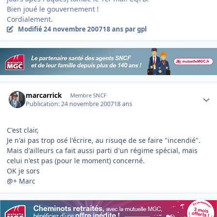
Bien joué le gouvernement !
Cordialement.
Modifié
24 novembre 2007
18 ans
par gpl
Author stats
marcarrick
Membre SNCF
Publication:
24 novembre 2007
18 ans
C'est clair,
Je n'ai pas trop osé l'écrire, au risuqe de se faire "incendié".
Mais d'ailleurs ca fait aussi parti d'un régime spécial, mais
celui n'est pas (pour le moment) concerné.
OK je sors
@+ Marc