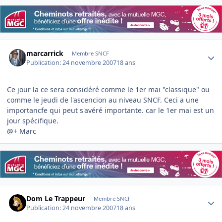
Author stats
marcarrick
Membre SNCF
Publication:
24 novembre 2007
18 ans
Ce jour la ce sera considéré comme le 1er mai "classique" ou
comme le jeudi de l'ascencion au niveau SNCF. Ceci a une
importancfe qui peut s'avéré importante. car le 1er mai est un
jour spécifique.
@+ Marc
Author stats
Dom Le Trappeur
Membre SNCF
Publication:
24 novembre 2007
18 ans