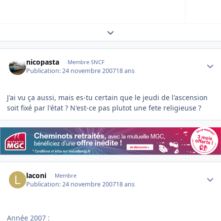
Expand topic overview
Author stats
nicopasta
Membre SNCF
Publication:
24 novembre 2007
18 ans
J'ai vu ça aussi, mais es-tu certain que le jeudi de l'ascension
soit fixé par l'état ? N'est-ce pas plutot une fete religieuse ?
Author stats
laconi
Membre
Publication:
24 novembre 2007
18 ans
Année 2007 :