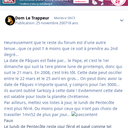
Author stats
Dom Le Trappeur
Membre SNCF
Publication:
25 novembre 2007
18 ans
Heureusement que le reste du forum est d'une autre
tenue...que ce post !! A moins que ce soit à prendre au 2nd
degré...
La date de Pâques est fixée par... le Pape, et c'est le 1er
dimanche qui suit la 1ere pleine lune de printemps, donc qui
suit le 21 mars. En 2008, c'est très tôt. Cette date peut osciller
entre le 22 mars et le 25 avril en gros... On peut donc avoir la
date de Pâques n'importe quand, y compris pour l'an 3000...
ils auront oublié Sarkozy à cette date ! Evidemment cette date
est valable pour toute la planète chrétienne.
Par ailleurs, mettez vos listes à jour, le lundi de Pentecôte
n'est plus férié. Du moins pour ceux qui n'ont pas choisi de
travailler 1mn52 de plus par jour...
Faux
Le lundi de Pentecôte reste jour férié et payé comme tel