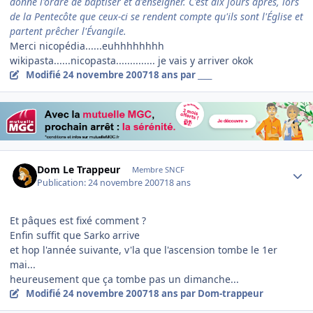
donne l'ordre de baptiser et d'enseigner. C'est dix jours après, lors
de la Pentecôte que ceux-ci se rendent compte qu'ils sont l'Église et
partent prêcher l'Évangile.
Merci nicopédia......euhhhhhhhh
wikipasta......nicopasta.............. je vais y arriver okok
Modifié
24 novembre 2007
18 ans
par ____
Author stats
Dom Le Trappeur
Membre SNCF
Publication:
24 novembre 2007
18 ans
Et pâques est fixé comment ?
Enfin suffit que Sarko arrive
et hop l'année suivante, v'la que l'ascension tombe le 1er
mai...
heureusement que ça tombe pas un dimanche...
Modifié
24 novembre 2007
18 ans
par Dom-trappeur