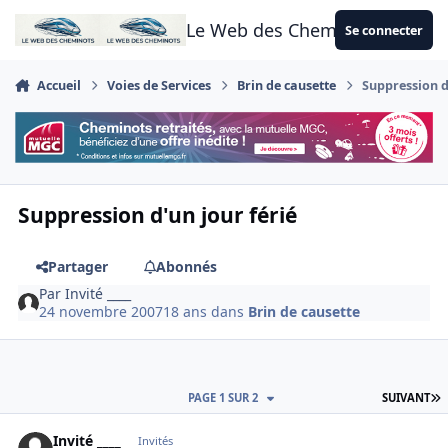
Aller au contenu
Le Web des Cheminots
Se connecter
Accueil
Voies de Services
Brin de causette
Suppression d
Suppression d'un jour férié
Partager
Abonnés
Par
Invité ____
24 novembre 2007
18 ans
dans
Brin de causette
D
PAGE 1 SUR 2
SUIVANT
Invité ____
Invités