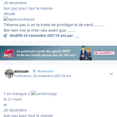
26 decembre
bon pas pour tout le monde
désolé
T'étonne pas si on te traite de privilégié et de nanti...........
Bon ben moi je m'en vais avant que.........
Modifié
24 novembre 2007
18 ans
par ____
Author stats
assouan
Modérateur
Publication:
24 novembre 2007
18 ans
Y en manque 2
le 21 mars
et
26 decembre
bon pas pour tout le monde