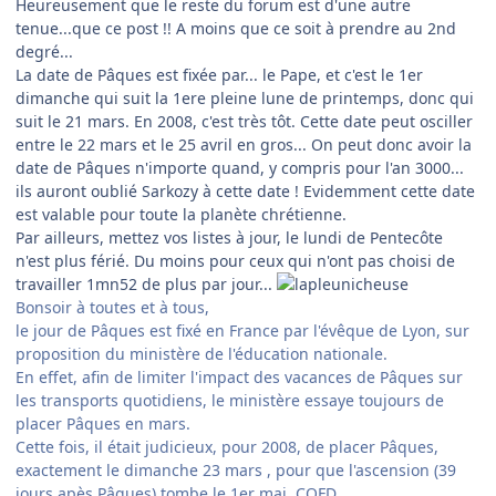
Heureusement que le reste du forum est d'une autre
tenue...que ce post !! A moins que ce soit à prendre au 2nd
degré...
La date de Pâques est fixée par... le Pape, et c'est le 1er
dimanche qui suit la 1ere pleine lune de printemps, donc qui
suit le 21 mars. En 2008, c'est très tôt. Cette date peut osciller
entre le 22 mars et le 25 avril en gros... On peut donc avoir la
date de Pâques n'importe quand, y compris pour l'an 3000...
ils auront oublié Sarkozy à cette date ! Evidemment cette date
est valable pour toute la planète chrétienne.
Par ailleurs, mettez vos listes à jour, le lundi de Pentecôte
n'est plus férié. Du moins pour ceux qui n'ont pas choisi de
travailler 1mn52 de plus par jour...
Bonsoir à toutes et à tous,
le jour de Pâques est fixé en France par l'évêque de Lyon, sur
proposition du ministère de l'éducation nationale.
En effet, afin de limiter l'impact des vacances de Pâques sur
les transports quotidiens, le ministère essaye toujours de
placer Pâques en mars.
Cette fois, il était judicieux, pour 2008, de placer Pâques,
exactement le dimanche 23 mars , pour que l'ascension (39
jours apès Pâques) tombe le 1er mai. CQFD.