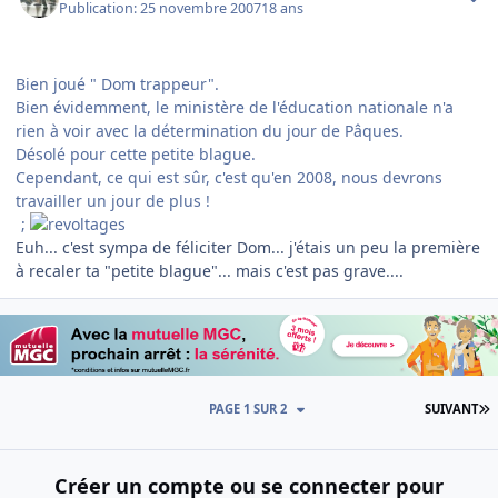
Publication:
25 novembre 2007
18 ans
Bien joué " Dom trappeur".
Bien évidemment, le ministère de l'éducation nationale n'a
rien à voir avec la détermination du jour de Pâques.
Désolé pour cette petite blague.
Cependant, ce qui est sûr, c'est qu'en 2008, nous devrons
travailler un jour de plus !
;
Euh... c'est sympa de féliciter Dom... j'étais un peu la première
à recaler ta "petite blague"... mais c'est pas grave....
D
PAGE 1 SUR 2
SUIVANT
Créer un compte ou se connecter pour