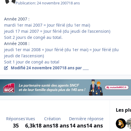
Publication:
24 novembre 2007
18 ans
Année 2007 :
mardi 1er mai 2007 = Jour férié (du 1er mai)
jeudi 17 mai 2007 = Jour férié (du jeudi de l'ascension)
Soit 2 jours de congé au total.
Année 2008 :
jeudi 1er mai 2008 = Jour férié (du 1er mai) = Jour férié (du
jeudi de l'ascension)
Soit 1 jour de congé au total
Modifié
24 novembre 2007
18 ans
par ____
Les pl
Réponses
Vues
Création
Dernière réponse
35
6,3k
18 ans
18 ans
14 ans
14 ans