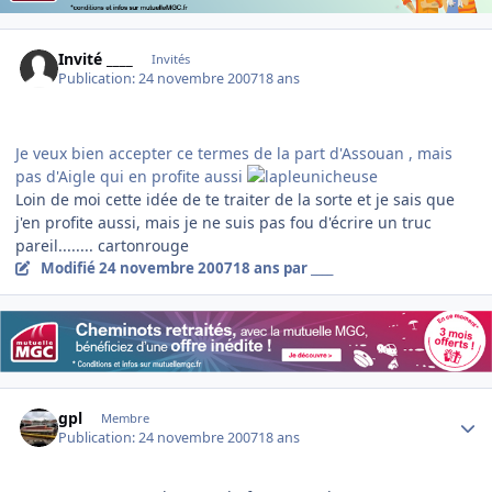
Invité ____
Invités
Publication:
24 novembre 2007
18 ans
Je veux bien accepter ce termes de la part d'Assouan , mais
pas d'Aigle qui en profite aussi
Loin de moi cette idée de te traiter de la sorte et je sais que
j'en profite aussi, mais je ne suis pas fou d'écrire un truc
pareil........ cartonrouge
Modifié
24 novembre 2007
18 ans
par ____
Author stats
gpl
Membre
Publication:
24 novembre 2007
18 ans