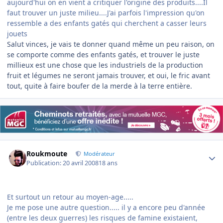
aujourd'hui on en vient a critiquer l'origine des produits....Il
faut trouver un juste milieu....J'ai parfois l'impression qu'on
ressemble a des enfants gatés qui cherchent a casser leurs
jouets
Salut vinces, je vais te donner quand même un peu raison, on
se comporte comme des enfants gatés, et trouver le juste
millieux est une chose que les industriels de la production
fruit et légumes ne seront jamais trouver, et oui, le fric avant
tout, quite à faire boufer de la merde à la terre entière.
Author stats
Roukmoute
Modérateur
Publication:
20 avril 2008
18 ans
Et surtout un retour au moyen-age.....
Je me pose une autre question..... il y a encore peu d'année
(entre les deux guerres) les risques de famine existaient,