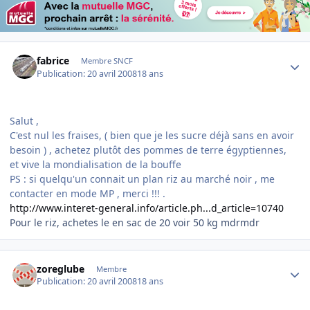
Author stats
fabrice
Membre SNCF
Publication:
20 avril 2008
18 ans
Salut ,
C'est nul les fraises, ( bien que je les sucre déjà sans en avoir
besoin ) , achetez plutôt des pommes de terre égyptiennes,
et vive la mondialisation de la bouffe
PS : si quelqu'un connait un plan riz au marché noir , me
contacter en mode MP , merci !!! .
http://www.interet-general.info/article.ph...d_article=10740
Pour le riz, achetes le en sac de 20 voir 50 kg mdrmdr
Author stats
zoreglube
Membre
Publication:
20 avril 2008
18 ans