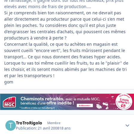
le ramassage, il gagne donc sur tout les tableaux, prix plus
elevés avec moins de frais de production....
Si je comprends bien ton raisonnement, on ne devrait pas
aller directement au producteur parce que celui-ci s'en met
plein les poches. Tu considères donc qu'il est plus juste
d'engraisser les centrales d'achats, qui poussent ces mêmes
producteurs à vendre à perte ?
Concernant la qualité, ce que tu achètes en magasin est
souvent cueilli "encore vert", les fruits mûrissent pendant le
transport... Ce qui nous donnent des fraises hyper acides.
Lorsque tu vas toi même cueillir les fruits, tu as le "plaisir" de
les choisir, et ils seront moins abimés par les machines de tri
et par les transporteurs !
gom
Author stats
TroTroRigolo
Membre
Publication:
21 avril 2008
18 ans