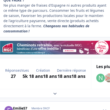
QUE FAIRE ?
Ne plus manger de fraises d'Espagne ni autres produits ayant
ce même type de parcours. Consommer les fruits et légumes
de saison, Favoriser les productions locales pour le maintien
de l'agriculture paysanne, vente directe (produits achetés
directement à la ferme.
Changeons nos habitudes de
consommation !
Les plu
Réponses
Vues
Création
Dernière réponse
27
5k
18 ans
18 ans
18 ans
18 ans
Expand topic overview
Author stats
Emilie57
Membre SNCF