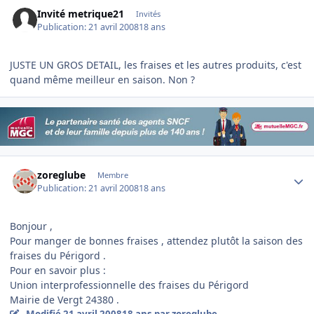
Invité metrique21
Invités
Publication:
21 avril 2008
18 ans
JUSTE UN GROS DETAIL, les fraises et les autres produits, c'est
quand même meilleur en saison. Non ?
Author stats
zoreglube
Membre
Publication:
21 avril 2008
18 ans
Bonjour ,
Pour manger de bonnes fraises , attendez plutôt la saison des
fraises du Périgord .
Pour en savoir plus :
Union interprofessionnelle des fraises du Périgord
Mairie de Vergt 24380 .
Modifié
21 avril 2008
18 ans
par zoreglube