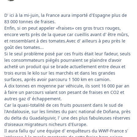
D' ici à la mi-juin, la France aura importé d'Espagne plus de
83 000 tonnes de fraises.
Enfin, si on peut appeler «fraises» ces gros trucs rouges,
encore verts près de la queue car cueillis avant d' être mûrs,
et ressemblant à des tomates.Avec d' ailleurs à peu près le
goût des tomates...
Si le seul problème posé par ces fruits était leur fadeur, seuls
les consommateurs piégés pourraient se plaindre d'avoir
acheté un produit qui se brade actuellement entre deux et
trois euros le kilo sur les marchés et dans les grandes
surfaces, après avoir parcouru 1 500 km en camion.
À dix tonnes en moyenne par véhicule, ils sont 16 000 par an
à faire un parcours valant son pesant de fraises en CO2 et
autres gaz d' échappement.
Car la quasi-totalité de ces fruits poussent dans le sud de
l'Andalousie, sur les limites du parc national de Doñana, près
du delta du Guadalquivir, l' une des plus fabuleuses réserves
d'oiseaux migrateurs nicheurs d'Europe.
Il aura fallu qu' une équipe d' enquêteurs du WWF-France s'