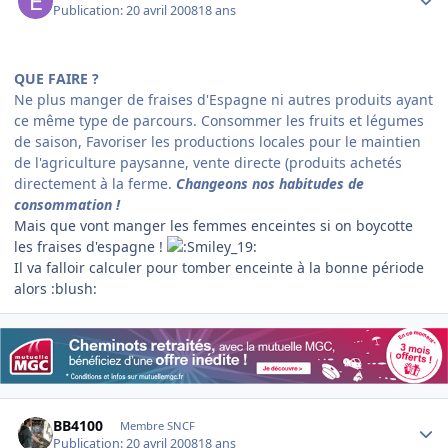
Publication:
20 avril 2008
18 ans
QUE FAIRE ?
Ne plus manger de fraises d'Espagne
ni autres produits ayant
ce même type de parcours. Consommer
les fruits et légumes
de saison,
Favoriser les productions locales pour le maintien
de l'agriculture paysanne, vente directe (produits achetés
directement à la ferme.
Changeons nos habitudes de
consommation !
Mais que vont manger les femmes enceintes si on boycotte
les fraises d'espagne !
Il va falloir calculer pour tomber enceinte à la bonne période
alors :blush:
Author stats
BB4100
Membre SNCF
Publication:
20 avril 2008
18 ans