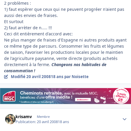
2 problèmes :
1) faut espèrer que ceux qui ne peuvent progréer n'aient pas
aussi des envies de fraises.
Et surtout
2) faut arrèter de n..... !!!
Ceci dit entièrement d'accord avec:
Ne plus manger de fraises d'Espagne ni autres produits ayant
ce même type de parcours. Consommer les fruits et légumes
de saison, Favoriser les productions locales pour le maintien
de l'agriculture paysanne, vente directe (produits achetés
directement à la ferme
.
Changeons nos habitudes de
consommation !
Modifié
20 avril 2008
18 ans
par Noisette
Author stats
krisamv
Membre
Publication:
20 avril 2008
18 ans