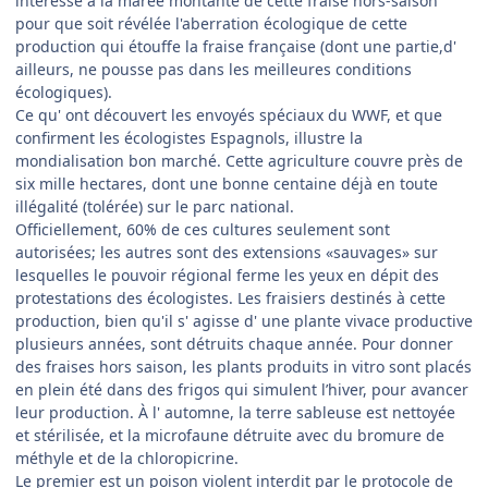
intéresse à la marée montante de cette fraise hors-saison
pour que soit révélée l'aberration écologique de cette
production qui étouffe la fraise française (dont une partie,d'
ailleurs, ne pousse pas dans les meilleures conditions
écologiques).
Ce qu' ont découvert les envoyés spéciaux du WWF, et que
confirment les écologistes Espagnols, illustre la
mondialisation bon marché. Cette agriculture couvre près de
six mille hectares, dont une bonne centaine déjà en toute
illégalité (tolérée) sur le parc national.
Officiellement, 60% de ces cultures seulement sont
autorisées; les autres sont des extensions «sauvages» sur
lesquelles le pouvoir régional ferme les yeux en dépit des
protestations des écologistes. Les fraisiers destinés à cette
production, bien qu'il s' agisse d' une plante vivace productive
plusieurs années, sont détruits chaque année. Pour donner
des fraises hors saison, les plants produits in vitro sont placés
en plein été dans des frigos qui simulent l’hiver, pour avancer
leur production. À l' automne, la terre sableuse est nettoyée
et stérilisée, et la microfaune détruite avec du bromure de
méthyle et de la chloropicrine.
Le premier est un poison violent interdit par le protocole de