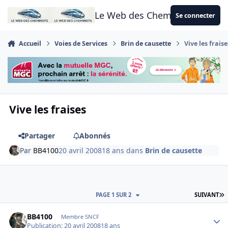
Aller au contenu
Le Web des Cheminots
Se connecter
Accueil
Voies de Services
Brin de causette
Vive les fraise
Vive les fraises
Partager
Abonnés
Par
BB4100
20 avril 2008
18 ans
dans
Brin de causette
D
PAGE 1 SUR 2
SUIVANT
Author stats
BB4100
Membre SNCF
Publication:
20 avril 2008
18 ans