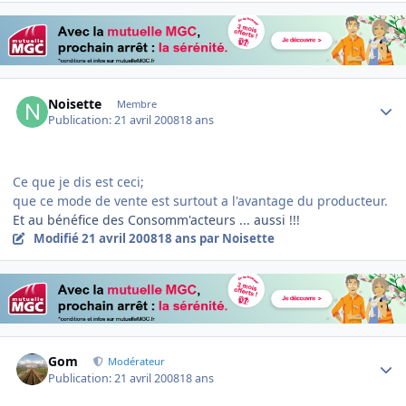
Author stats
Noisette
Membre
Publication:
21 avril 2008
18 ans
Ce que je dis est ceci;
que ce mode de vente est surtout a l'avantage du producteur.
Et au bénéfice des Consomm'acteurs ... aussi !!!
Modifié
21 avril 2008
18 ans
par Noisette
Author stats
Gom
Modérateur
Publication:
21 avril 2008
18 ans