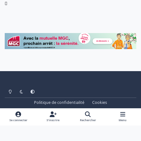
Light Mode
Dark Mode
System Preference
Politique de confidentialité
Cookies
www.cheminots.net - Forum Libre depuis 2003
Powered by
Invision Community
Se connecter
S’inscrire
Rechercher
Menu