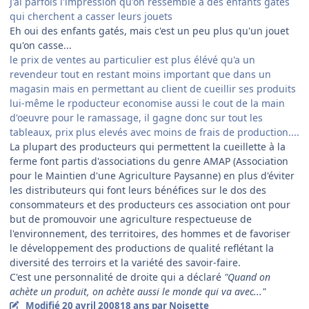
J'ai parfois l'impression qu'on ressemble a des enfants gatés
qui cherchent a casser leurs jouets
Eh oui des enfants gatés, mais c'est un peu plus qu'un jouet
qu'on casse...
le prix de ventes au particulier est plus élévé qu'a un
revendeur tout en restant moins important que dans un
magasin mais en permettant au client de cueillir ses produits
lui-même le rpoducteur economise aussi le cout de la main
d'oeuvre pour le ramassage, il gagne donc sur tout les
tableaux, prix plus elevés avec moins de frais de production....
La plupart des producteurs qui permettent la cueillette à la
ferme font partis d'associations du genre AMAP (Association
pour le Maintien d'une Agriculture Paysanne) en plus d'éviter
les distributeurs qui font leurs bénéfices sur le dos des
consommateurs et des producteurs ces association ont pour
but de promouvoir une agriculture respectueuse de
l'environnement, des territoires, des hommes et de favoriser
le développement des productions de qualité reflétant la
diversité des terroirs et la variété des savoir-faire.
C'est une personnalité de droite qui a déclaré
"Quand on
achète un produit, on achète aussi le monde qui va avec..."
Modifié
20 avril 2008
18 ans
par Noisette