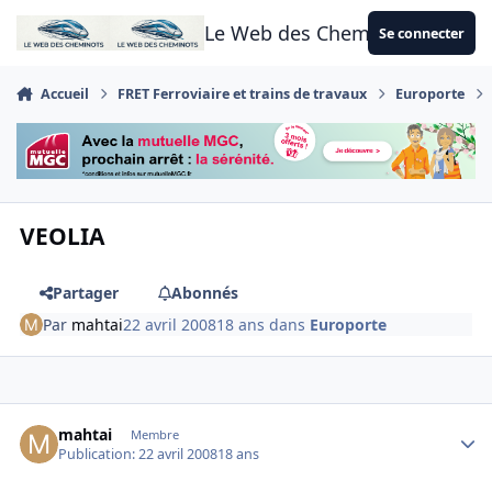
Aller au contenu
Le Web des Cheminots
Se connecter
Accueil
FRET Ferroviaire et trains de travaux
Europorte
VEOLIA
Partager
Abonnés
Par
mahtai
22 avril 2008
18 ans
dans
Europorte
Author stats
mahtai
Membre
Publication:
22 avril 2008
18 ans