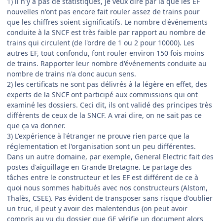
1) il n'y a pas de statistiques, je veux dire par là que les EF
nouvelles n'ont pas encore fait rouler assez de trains pour
que les chiffres soient significatifs. Le nombre d'événements
conduite à la SNCF est très faible par rapport au nombre de
trains qui circulent (de l'ordre de 1 ou 2 pour 10000). Les
autres EF, tout confondu, font rouler environ 150 fois moins
de trains. Rapporter leur nombre d'événements conduite au
nombre de trains n'a donc aucun sens.
2) les certificats ne sont pas délivrés à la légère en effet, des
experts de la SNCF ont participé aux commissions qui ont
examiné les dossiers. Ceci dit, ils ont validé des principes très
différents de ceux de la SNCF. A vrai dire, on ne sait pas ce
que ça va donner.
3) L'expérience à l'étranger ne prouve rien parce que la
réglementation et l'organisation sont un peu différentes.
Dans un autre domaine, par exemple, General Electric fait des
postes d'aiguillage en Grande Bretagne. Le partage des
tâches entre le constructeur et les EF est différent de ce à
quoi nous sommes habitués avec nos constructeurs (Alstom,
Thalès, CSEE). Pas évident de transposer sans risque d'oublier
un truc, il peut y avoir des malentendus (on peut avoir
compris au vu du dossier que GE vérifie un document alors