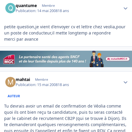
Author stats
quantume
Membre
Publication:
14 mai 2008
18 ans
petite question,je vient d'envoyer cv et lettre chez veolia,pour
un poste de conducteur,il mette longtemp a repondre
merci par avance
Author stats
mahtai
Membre
Publication:
15 mai 2008
18 ans
AUTEUR
Tu devrais avoir un email de confirmation de Véolia comme
quoi ils ont bien reçu ta candidature, puis tu seras contacté
par le cabinet de recrutement CB2P (qui se trouve à Dijon). Ils
te demanderont quelques renseignements complémentaires,
puis ensuite ils t'appellent et enfin te fixent un RDV. Ca prend