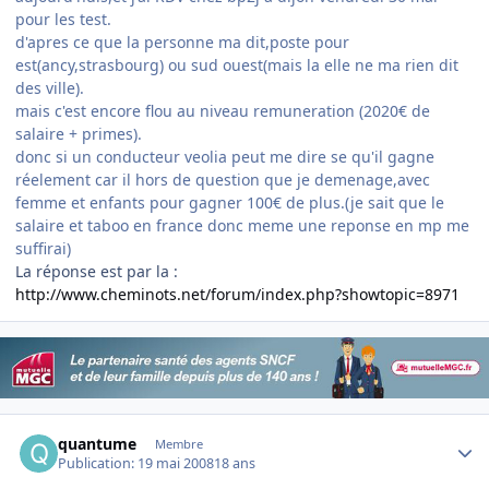
pour les test.
d'apres ce que la personne ma dit,poste pour
est(ancy,strasbourg) ou sud ouest(mais la elle ne ma rien dit
des ville).
mais c'est encore flou au niveau remuneration (2020€ de
salaire + primes).
donc si un conducteur veolia peut me dire se qu'il gagne
réelement car il hors de question que je demenage,avec
femme et enfants pour gagner 100€ de plus.(je sait que le
salaire et taboo en france donc meme une reponse en mp me
suffirai)
La réponse est par la :
http://www.cheminots.net/forum/index.php?showtopic=8971
Author stats
quantume
Membre
Publication:
19 mai 2008
18 ans