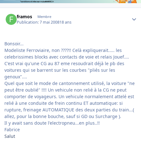
Author stats
framos
Membre
Publication:
7 mai 2008
18 ans
Bonsoir...
Modeliste Ferroviaire, non ????!! Celà expliquerait..... les
celebrissimes blocks avec contacts de voie et relais Jouef....
C'est vrai qu'une CG au 87 eme resoudrait déjà le pb des
voitures qui se barrent sur les courbes "pliés sur les
genoux"....
Quel que soit le mode de cantonnement utilisé, la voiture "ne
peut être oublié" !!!! Un vehicule non relié à la CG ne peut
comporter de voyageurs. Un vehicule normalement attelé est
relié à une conduite de frein continu ET automatique: si
rupture, freinage AUTOMATIQUE des deux parties du train...(
allez, pour la bonne bouche, sauf si GD ou Surcharge ).
Il y avait sans doute l'electropneu...en plus..!!
Fabrice
Salut