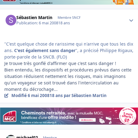
Author stats
Sébastien Martin
Membre SNCF
Publication:
6 mai 2008
18 ans
"C'est quelque chose de rarissime qui n'arrive que tous les dix
ans.
C'est également sans danger
", a précisé Philippe Rigaux,
porte-parole de la SNCB. (FLO)
Je trouve très gonflé d'affirmer que c'est sans danger !
Bien entendu, les dispositifs et procédures prévus dans cette
situation réduisent nettement les risques, mais imaginons
qu'un voyageur se soit trouvé dans l'intercirculation au
moment du décrochage...
Modifié
6 mai 2008
18 ans
par Sébastien Martin
Author stats
michael02
Membre