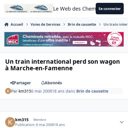
Aller au contenu
Le Web des Cheminots
Se connecter
Accueil
Voies de Services
Brin de causette
Un train int
Un train international perd son wagon
à Marche-en-Famenne
Partager
Abonnés
Par
km315
6 mai 2008
18 ans
dans
Brin de causette
Author stats
km315
Membre
Publication:
6 mai 2008
18 ans