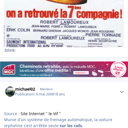
:blink:
Author stats
michael02
Membre
Publication:
6 mai 2008
18 ans
Source :
Site Internet " le Vif "
Munie d'un système de freinage automatique, la voiture
orpheline s'est arrêtée seule
sur les rails.