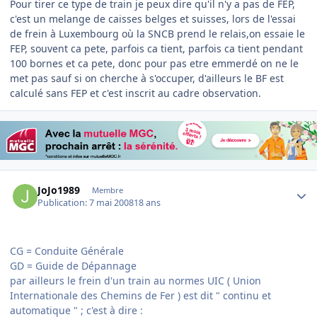
Pour tirer ce type de train je peux dire qu'il n'y a pas de FEP,
c'est un melange de caisses belges et suisses, lors de l'essai
de frein à Luxembourg où la SNCB prend le relais,on essaie le
FEP, souvent ca pete, parfois ca tient, parfois ca tient pendant
100 bornes et ca pete, donc pour pas etre emmerdé on ne le
met pas sauf si on cherche à s'occuper, d'ailleurs le BF est
calculé sans FEP et c'est inscrit au cadre observation.
Author stats
JoJo1989
Membre
Publication:
7 mai 2008
18 ans
CG = Conduite Générale
GD = Guide de Dépannage
par ailleurs le frein d'un train au normes UIC ( Union
Internationale des Chemins de Fer ) est dit " continu et
automatique " ; c'est à dire :