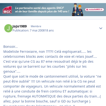
Author stats
JoJo1989
Membre
Publication:
7 mai 2008
18 ans
Bonsoir...
Modeliste Ferroviaire, non ????!! Celà expliquerait..... les
celebrissimes blocks avec contacts de voie et relais Jouef....
C'est vrai qu'une CG au 87 eme resoudrait déjà le pb des
voitures qui se barrent sur les courbes "pliés sur les
genoux"....
Quel que soit le mode de cantonnement utilisé, la voiture "ne
peut être oublié" !!!! Un vehicule non relié à la CG ne peut
comporter de voyageurs. Un vehicule normalement attelé est
relié à une conduite de frein continu ET automatique: si
rupture, freinage AUTOMATIQUE des deux parties du train...(
allez, pour la bonne bouche, sauf si GD ou Surcharge ).