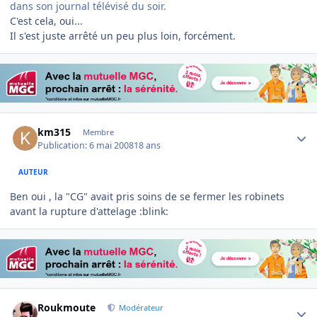
dans son journal télévisé du soir.
C'est cela, oui...
Il s'est juste arrêté un peu plus loin, forcément.
Author stats
km315
Membre
Publication:
6 mai 2008
18 ans
AUTEUR
Ben oui , la "CG" avait pris soins de se fermer les robinets
avant la rupture d'attelage :blink:
Author stats
Roukmoute
Modérateur