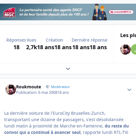
Les pl
Réponses
Vues
Création
Dernière réponse
18
2,7k
18 ans
18 ans
18 ans
18 ans
Expand topic overview
Author stats
Roukmoute
Modérateur
Publication:
6 mai 2008
18 ans
La dernière voiture de l'EuroCity Bruxelles-Zurich,
transportant une dizaine de passagers, s'est désolidarisée
lundi matin à proximité de Marche-en-Famenne,
du reste du
convoi qui a continué à avancer seul
, rapporte lundi RTL-TVi