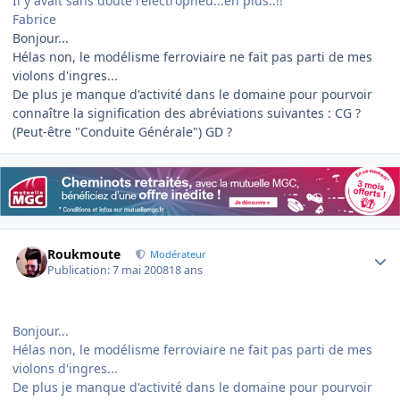
Il y avait sans doute l'electropneu...en plus..!!
Fabrice
Bonjour...
Hélas non, le modélisme ferroviaire ne fait pas parti de mes
violons d'ingres...
De plus je manque d'activité dans le domaine pour pourvoir
connaître la signification des abréviations suivantes : CG ?
(Peut-être "Conduite Générale") GD ?
Author stats
Roukmoute
Modérateur
Publication:
7 mai 2008
18 ans
Bonjour...
Hélas non, le modélisme ferroviaire ne fait pas parti de mes
violons d'ingres...
De plus je manque d'activité dans le domaine pour pourvoir