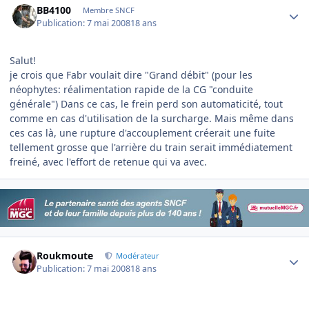
BB4100
Membre SNCF
Publication:
7 mai 2008
18 ans
Salut!
je crois que Fabr voulait dire "Grand débit" (pour les
néophytes: réalimentation rapide de la CG "conduite
générale") Dans ce cas, le frein perd son automaticité, tout
comme en cas d'utilisation de la surcharge. Mais même dans
ces cas là, une rupture d'accouplement créerait une fuite
tellement grosse que l'arrière du train serait immédiatement
freiné, avec l'effort de retenue qui va avec.
Author stats
Roukmoute
Modérateur
Publication:
7 mai 2008
18 ans