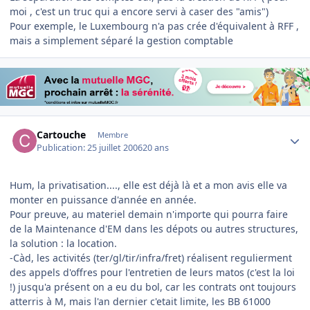
moi , c'est un truc qui a encore servi à caser des "amis")
Pour exemple, le Luxembourg n'a pas crée d'équivalent à RFF ,
mais a simplement séparé la gestion comptable
Author stats
Cartouche
Membre
Publication:
25 juillet 2006
20 ans
Hum, la privatisation...., elle est déjà là et a mon avis elle va
monter en puissance d'année en année.
Pour preuve, au materiel demain n'importe qui pourra faire
de la Maintenance d'EM dans les dépots ou autres structures,
la solution : la location.
-Càd, les activités (ter/gl/tir/infra/fret) réalisent regulierment
des appels d'offres pour l'entretien de leurs matos (c'est la loi
!) jusqu'a présent on a eu du bol, car les contrats ont toujours
atterris à M, mais l'an dernier c'etait limite, les BB 61000