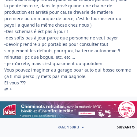
la petite histoire, dans le privé quand une chaine de
production est arrété pour cause d'avarie de matiere
premiere ou un manque de piece, c'est le fournisseur qui
paye ! a quand la même chose chez nous )
-Des schemas éléct pas à jour !
-des softs pas à jour parce que personne ne veut payer
-devoir prendre 3 pc portables pour consulter tout
simplement les défauts,pourquoi, batterrie autonomie 5
minutes ! pc que bogue, etc, etc....
- je m'arrete, mais c'est quasiment du quotidien.
Vous pouvez imaginer au garage pour auto qui bosse comme
ça !! moi perso j'y mets pas ma bagnole.
Et vous ???
@ +
D
PAGE 1 SUR 3
SUIVANT