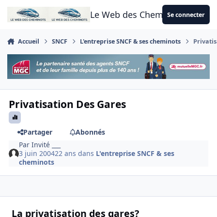
Aller au contenu
Le Web des Cheminots
Se connecter
Accueil
SNCF
L'entreprise SNCF & ses cheminots
Privati
Privatisation Des Gares
Partager
Abonnés
Par
Invité ___
3 juin 2004
22 ans
dans
L'entreprise SNCF & ses
cheminots
La privatisation des gares?