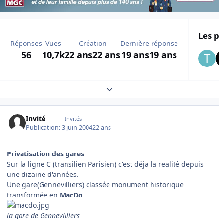
Les p
Réponses
Vues
Création
Dernière réponse
56
10,7k
22 ans
22 ans
19 ans
19 ans
Expand topic overview
Invité ___
Invités
Publication:
3 juin 2004
22 ans
Privatisation des gares
Sur la ligne C (transilien Parisien) c'est déja la realité depuis
une dizaine d'années.
Une gare(Gennevilliers) classée monument historique
transformée en
MacDo
.
la gare de Gennevilliers