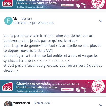
Author stats
ftb
Membre
Publication:
4 juin 2004
22 ans
bha la petite gare terminera en ruine voir demoli par un
buldozere, donc je sais pas ce qui est le mieux
pour la gare de gennevillier faut savoir qu'elle ne sert plus et
ce depuis l'ouverture de la VMI
de tout façon la traction se fait enfiler et à sec, et vu que les
syndicats font rien <_< <_< <_< <_< <_< <_<
et c'est pas en faisant de grevettes que l'on arrivera à quelque
chose <_<
Author stats
marcarrick
Membre SNCF