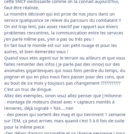
cette SNCF vieillissante comme on la connait aujourd'hui,
faut-être réaliste.
La moindre décision qui est prise de nos jours dans un
service quelquonce se releve du parcours du combatant !!
On est trop lent, pas assez reactif par rapport aux divers
problemes rencontres, la communication entre les services
j'en parle même pas, y'en a pas ou trés peu !
En fait tout le monde est sur son petit nuage et pour les
autres, et bien demerdez-vous !
Quand vous etes agent sur le terrain ou ailleurs et que vous
faites remonter des infos ( je parle pas des innov) sur des
anomalies gigantesques qui nous fons perdre du temps, du
pognon et qui en plus nous fons passer pour des cons, que
au bout de six mois y toujours pas changement ???????????
C'est un truc de dingue.
Allez des exemples, sinon vouz allez penser que j'mitonne:
- montage de moteurs diesel avec + capteurs montés à
l'enveres, déjà signalé + fois....rien
- des pieces qui sortent des mag et qui tiennnent 1 semaine
sur l'EM, ça peut arriver, mais quand c'est 5 à 6 fois de suite
pour la même piece
-Des délais d'appro incroyable et sa choque personne ( pour