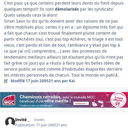
C'est pour ça que certains perdent leurs dents du fond depuis
quelques temps!!! Ils sont
démolarisés
par les syndicats!
Quels salauds ceux là alors!
Sinon Savir tu dis qu'ils doivent avoir des raisons de ne pas
s'être mobilisés plus; certes il y en a : un égoïsme très fort qui
a fait que chacun s'est trouvé finalement plutot content de
partir d'Achères (oui, c'est pas top Achères, le triage il est tout
vieux, c'est perdu et loin de tout, l'ambiance y était pas top à
ce que j'ai crû comprendre,...) avec des promesses de
lendemains meilleurs ailleurs (et d'autant plus qu'ils n'ont pas
fait grève ce jour) qui a réussi à faire que les belles idées de
service public se sont comme d'habitudes évaporées derrière
les intérets personnels de chacun. Tout le monde en patirâ.
Modifié
17 juin 2005
21 ans
par Kai
Invité _
Invités
Publication:
17 juin 2005
21 ans