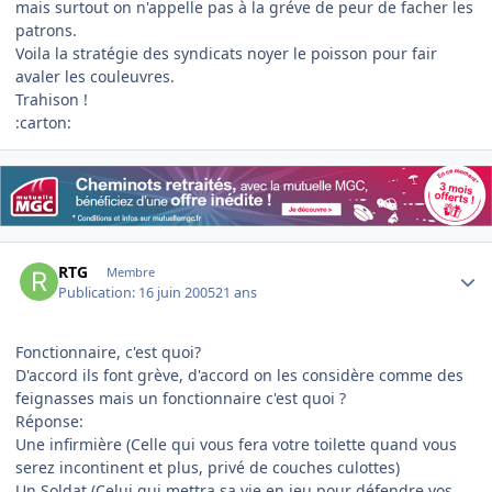
mais surtout on n'appelle pas à la gréve de peur de facher les
patrons.
Voila la stratégie des syndicats noyer le poisson pour fair
avaler les couleuvres.
Trahison !
:carton:
Author stats
RTG
Membre
Publication:
16 juin 2005
21 ans
Fonctionnaire, c'est quoi?
D'accord ils font grève, d'accord on les considère comme des
feignasses mais un fonctionnaire c'est quoi ?
Réponse:
Une infirmière (Celle qui vous fera votre toilette quand vous
serez incontinent et plus, privé de couches culottes)
Un Soldat (Celui qui mettra sa vie en jeu pour défendre vos