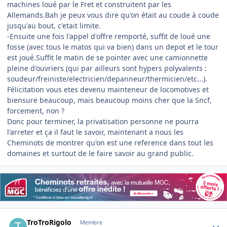
machines loué par le Fret et construitent par les
Allemands.Bah je peux vous dire qu'on était au coude à coude
jusqu'au bout, c'etait limite.
-Ensuite une fois l'appel d'offre remporté, suffit de loué une
fosse (avec tous le matos qui va bien) dans un depot et le tour
est joué.Suffit le matin de se pointer avec une camionnette
pleine d'ouvriers (qui par ailleurs sont hypers polyvalents :
soudeur/freiniste/electricien/depanneur/thermicien/etc...).
Félicitation vous etes devenu mainteneur de locomotives et
biensure beaucoup, mais beaucoup moins cher que la Sncf,
forcement, non ?
Donc pour terminer, la privatisation personne ne pourra
l'arreter et ça il faut le savoir, maintenant a nous les
Cheminots de montrer qu'on est une reference dans tout les
domaines et surtout de le faire savoir au grand public.
Author stats
TroTroRigolo
Membre