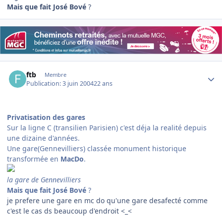
Mais que fait José Bové
?
Author stats
ftb
Membre
Publication:
3 juin 2004
22 ans
Privatisation des gares
Sur la ligne C (transilien Parisien) c'est déja la realité depuis
une dizaine d'années.
Une gare(Gennevilliers) classée monument historique
transformée en
MacDo
.
la gare de Gennevilliers
Mais que fait José Bové
?
je prefere une gare en mc do qu'une gare desafecté comme
c'est le cas ds beaucoup d'endroit <_<