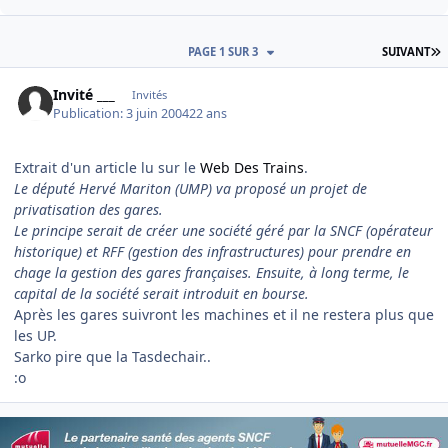
D
PAGE 1 SUR 3
SUIVANT
Invité ___
Invités
Publication:
3 juin 2004
22 ans
Extrait d'un article lu sur le
Web Des Trains
.
Le député Hervé Mariton (UMP) va proposé un projet de
privatisation des gares.
Le principe serait de créer une société géré par la SNCF (opérateur
historique) et RFF (gestion des infrastructures) pour prendre en
chage la gestion des gares françaises. Ensuite, à long terme, le
capital de la société serait introduit en bourse.
Après les gares suivront les machines et il ne restera plus que
les UP.
Sarko pire que la Tasdechair..
:o