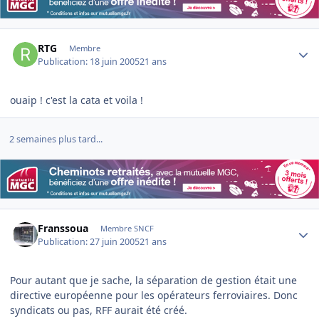
Author stats
RTG
Membre
Publication:
18 juin 2005
21 ans
ouaip ! c'est la cata et voila !
2 semaines plus tard...
Author stats
Franssoua
Membre SNCF
Publication:
27 juin 2005
21 ans
Pour autant que je sache, la séparation de gestion était une
directive européenne pour les opérateurs ferroviaires. Donc
syndicats ou pas, RFF aurait été créé.