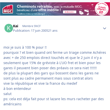
Author stats
Kai
Membre SNCF
Publication:
17 juin 2005
21 ans
moi je suis à 100 % pour !!
pourquoi ? et bien quand ont ferme un triage comme Achéres
avec + de 250 emplois direct touchés et que le 2 juin il n'y a
seulement que 15% de gréviste à L'UO fret et bien pour les
gares il peuvent bien poser des préavis ce sera niet !!!!!!!
de plus la plupart des gars qui bossent dans les gares ne
sont plus au cadre permanent mais sous contrat alors
vive la république et vive la france du medef
à bon entendeur
salut
ps: cela est déja fait pour st lazare les murs racheter par des
américains