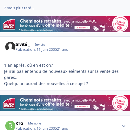
7 mois plus tard...
Invité _
Invités
Publication:
11 juin 2005
21 ans
1 an après, où en est on?
Je n'ai pas entendu de nouveaux éléments sur la vente des
gares...
Quelqu'un aurait des nouvelles à ce sujet ?
Author stats
RTG
Membre
Publication:
16 juin 2005
21 ans