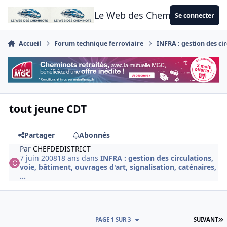
Aller au contenu
Le Web des Cheminots
Se connecter
Accueil
Forum technique ferroviaire
INFRA : gestion des cir
tout jeune CDT
Partager
Abonnés
Par
CHEFDEDISTRICT
7 juin 2008
18 ans
dans
INFRA : gestion des circulations,
voie, bâtiment, ouvrages d'art, signalisation, caténaires,
...
D
PAGE 1 SUR 3
SUIVANT