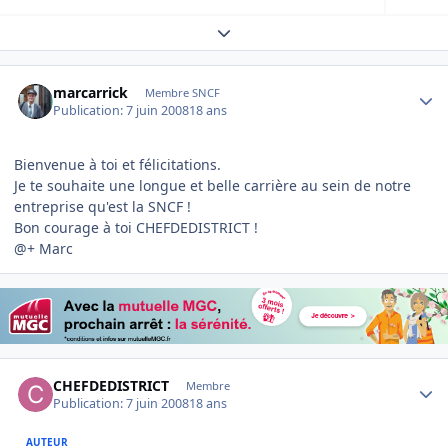
Expand topic overview
Author stats
marcarrick
Membre SNCF
Publication:
7 juin 2008
18 ans
Bienvenue à toi et félicitations.
Je te souhaite une longue et belle carrière au sein de notre
entreprise qu'est la SNCF !
Bon courage à toi CHEFDEDISTRICT !
@+ Marc
Author stats
CHEFDEDISTRICT
Membre
Publication:
7 juin 2008
18 ans
AUTEUR