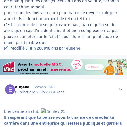
de main quand tes gars (ou ceux du dpx on va dire) seront à
court techniquement
parce que des fois y en a un peu marre de devoir expliquer
aux chefs le fonctionnement de tel ou tel truc
c'est le genre de chose qui rassure pas , parce qu'on se dit
alors qu'en cas d'incident chiant et bien complexe on va pas
pouvoir compter sur le "chef" pour donner un petit coup de
main. pas terrible quoi
Modifié
8 juin 2008
18 ans
par eugene
Author stats
eugene
Membre SNCF
Publication:
8 juin 2008
18 ans
bienvenue au club
En esperant que tu puisse avoir la chance de derouler ta
carrière dans une entreprise qui restera publique et gardera