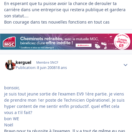
En esperant que tu puisse avoir la chance de derouler ta
carrière dans une entreprise qui restera publique et gardera
son statut....
Bon courage dans tes nouvelles fonctions en tout cas
Author stats
kerguel
Membre SNCF
Publication:
8 juin 2008
18 ans
bonsoir,
je suis tout jeune sortie de l'examen EV9 1ère partie. je viens
de prendre mon 1er poste de Technicien Opérationel. Je suis
hyper content de me sentir enfin productif. quel effet cela
vous a t'il fait?
bon WE
Noël
Bravo pour ta réussite à l'examen. Il y a tout de même eu pas