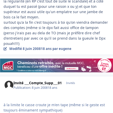
la régularité (en RP c'est tout de suite le scandale) et à coté
duquel tu est passé (pour une raison x ou y) et que ton
supérieur est aussi utile qu'un emplatre sur une jambe de
bois ca le fait moyen.
surtout qu'a la fin c'est toujours à toi qu'on viendra demander
des comptes (même si le dpx fait aussi office de tampon
(perso j'irais pas au dela de TO (mais je préfère dire chef
d'entretien) par avec ce qu'il se prend dans la gueule le Dpx
pouah!!!!)
Modifié
8 juin 2008
18 ans
par eugene
Invité ___Compte_Supp___01
Invités
Publication:
8 juin 2008
18 ans
à la limite le casse croute je m'en tape (même si le geste est
toujours éminament sympathique)