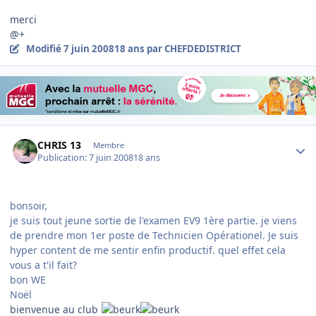
merci
@+
Modifié
7 juin 2008
18 ans
par CHEFDEDISTRICT
Author stats
CHRIS 13
Membre
Publication:
7 juin 2008
18 ans
bonsoir,
je suis tout jeune sortie de l'examen EV9 1ère partie. je viens
de prendre mon 1er poste de Technicien Opérationel. Je suis
hyper content de me sentir enfin productif. quel effet cela
vous a t'il fait?
bon WE
Noël
bienvenue au club