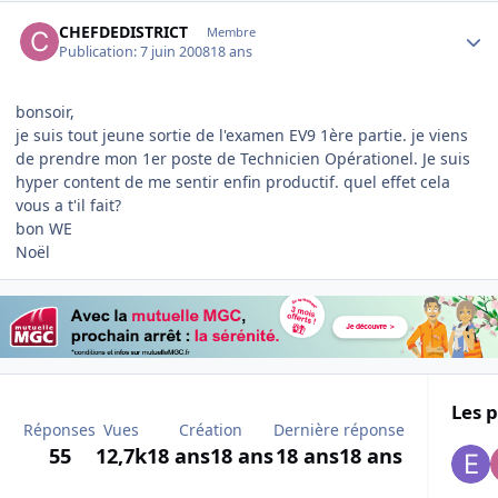
Author stats
CHEFDEDISTRICT
Membre
Publication:
7 juin 2008
18 ans
bonsoir,
je suis tout jeune sortie de l'examen EV9 1ère partie. je viens
de prendre mon 1er poste de Technicien Opérationel. Je suis
hyper content de me sentir enfin productif. quel effet cela
vous a t'il fait?
bon WE
Noël
Les p
Réponses
Vues
Création
Dernière réponse
55
12,7k
18 ans
18 ans
18 ans
18 ans