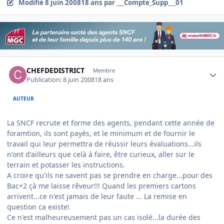
Modifié
8 juin 2008
18 ans
par ___Compte_Supp___01
Author stats
CHEFDEDISTRICT
Membre
Publication:
8 juin 2008
18 ans
AUTEUR
La SNCF recrute et forme des agents, pendant cette année de
foramtion, ils sont payés, et le minimum et de fournir le
travail qui leur permettra de réussir leurs évaluations...ils
n'ont d'ailleurs que celà à faire, être curieux, aller sur le
terrain et potasser les instructions.
A croire qu'ils ne savent pas se prendre en charge...pour des
Bac+2 çà me laisse rêveur!!! Quand les premiers cartons
arrivent...ce n'est jamais de leur faute ... La remise en
question ca existe!
Ce n'est malheureusement pas un cas isolé...la durée des