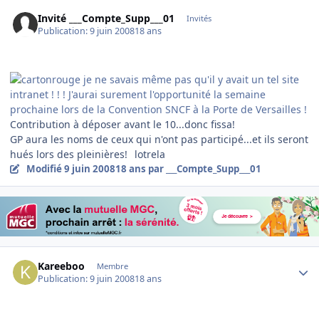
Invité ___Compte_Supp___01
Invités
Publication:
9 juin 2008
18 ans
je ne savais même pas qu'il y avait un tel site
intranet ! ! ! J'aurai surement l'opportunité la semaine
prochaine lors de la Convention SNCF à la Porte de Versailles !
Contribution à déposer avant le 10...donc fissa!
GP aura les noms de ceux qui n'ont pas participé...et ils seront
hués lors des pleinières!
lotrela
Modifié
9 juin 2008
18 ans
par ___Compte_Supp___01
Author stats
Kareeboo
Membre
Publication:
9 juin 2008
18 ans