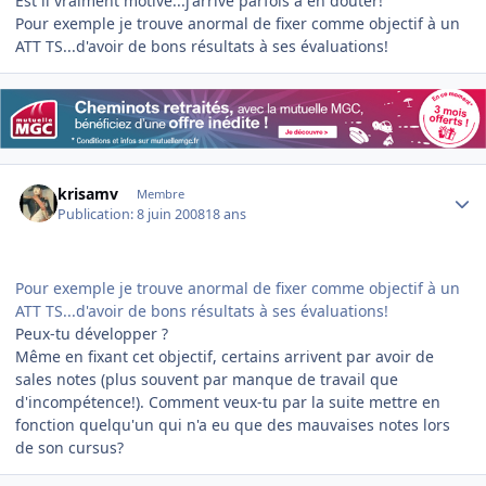
Est il vraiment motivé...j'arrive parfois à en douter!
Pour exemple je trouve anormal de fixer comme objectif à un
ATT TS...d'avoir de bons résultats à ses évaluations!
Author stats
krisamv
Membre
Publication:
8 juin 2008
18 ans
Pour exemple je trouve anormal de fixer comme objectif à un
ATT TS...d'avoir de bons résultats à ses évaluations!
Peux-tu développer ?
Même en fixant cet objectif, certains arrivent par avoir de
sales notes (plus souvent par manque de travail que
d'incompétence!). Comment veux-tu par la suite mettre en
fonction quelqu'un qui n'a eu que des mauvaises notes lors
de son cursus?