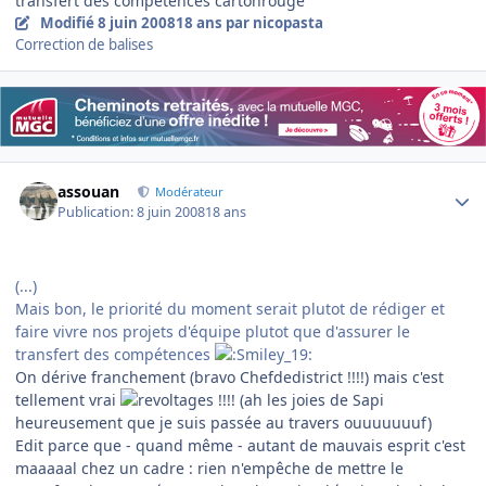
transfert des compétences cartonrouge
Modifié
8 juin 2008
18 ans
par nicopasta
Correction de balises
Author stats
assouan
Modérateur
Publication:
8 juin 2008
18 ans
(...)
Mais bon, le priorité du moment serait plutot de rédiger et
faire vivre nos projets d'équipe plutot que d'assurer le
transfert des compétences
On dérive franchement (bravo Chefdedistrict !!!!) mais c'est
tellement vrai
!!!! (ah les joies de Sapi
heureusement que je suis passée au travers ouuuuuuuf)
Edit parce que - quand même - autant de mauvais esprit c'est
maaaaal chez un cadre : rien n'empêche de mettre le