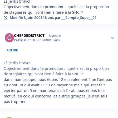
Là je dis bravo!
Objectivement dans ta promotion ...quelle est la proportion
de stagiaires qui n'ont rien à faire à la SNCF?
Modifié
8 juin 2008
18 ans
par ___Compte_Supp___01
Author stats
CHEFDEDISTRICT
Membre
Publication:
8 juin 2008
18 ans
AUTEUR
Là je dis bravo!
Objectivement dans ta promotion ...quelle est la proportion
de stagiaires qui n'ont rien à faire à la SNCF?
dans mon groupe, nous étions 12 et seulement 2 ne l'ont pas
eu dont un qui avait 11.13 de moyenne mais qui s'est fait
ejecter par un 5 en maintenance à l'oral. nous étions tous
motivé. en ce qui concerne les autres groupes, je n'en sais
pas trop rien.
Author stats