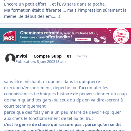
Encore un petit effort ... et l'EV9 sera dans ta poche.
Ma formation était différente ... mais l'impression sûrement la
même...le début des em......!
Invité ___Compte_Supp___01
Invités
Publication:
8 juin 2008
18 ans
sans être méchant, ni donner dans la gueguerre
execution/encadrement, dépeche toi d'accumuler les
connaissances techniques histoire de pouvoir donner un coup
de main quand tes gars (ou ceux du dpx on va dire) seront à
court techniquement
parce que des fois y en a un peu marre de devoir expliquer
aux chefs le fonctionnement de tel ou tel truc
c'est le genre de chose qui rassure pas , parce qu'on se dit
alors qu'en cas d'incident chiant et bien complexe on va pas