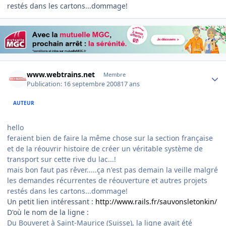
restés dans les cartons...dommage!
Author stats
www.webtrains.net
Membre
Publication:
16 septembre 2008
17 ans
AUTEUR
hello
feraient bien de faire la même chose sur la section française
et de la réouvrir histoire de créer un véritable système de
transport sur cette rive du lac...!
mais bon faut pas rêver.....ça n'est pas demain la veille malgré
les demandes récurrentes de réouverture et autres projets
restés dans les cartons...dommage!
Un petit lien intéressant :
http://www.rails.fr/sauvonsletonkin/
D'où le nom de la ligne :
Du Bouveret à Saint-Maurice (Suisse), la ligne avait été