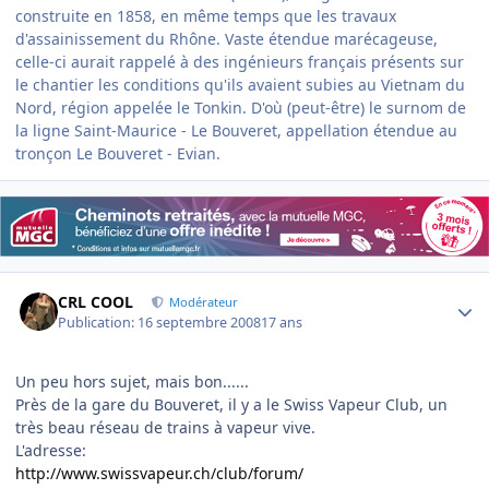
construite en 1858, en même temps que les travaux
d'assainissement du Rhône. Vaste étendue marécageuse,
celle-ci aurait rappelé à des ingénieurs français présents sur
le chantier les conditions qu'ils avaient subies au Vietnam du
Nord, région appelée le Tonkin. D'où (peut-être) le surnom de
la ligne Saint-Maurice - Le Bouveret, appellation étendue au
tronçon Le Bouveret - Evian.
Author stats
CRL COOL
Modérateur
Publication:
16 septembre 2008
17 ans
Un peu hors sujet, mais bon......
Près de la gare du Bouveret, il y a le Swiss Vapeur Club, un
très beau réseau de trains à vapeur vive.
L'adresse:
http://www.swissvapeur.ch/club/forum/