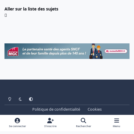
Aller sur la liste des sujets
Light Mode
Dark Mode
System Preference
Politique de confidentialité
Cookies
www.cheminots.net - Forum Libre depuis 2003
Powered by
Invision Community
Se connecter
S’inscrire
Rechercher
Menu