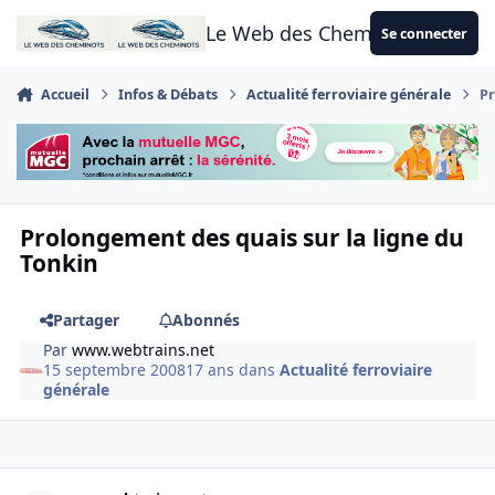
Aller au contenu
Le Web des Cheminots
Se connecter
Accueil
Infos & Débats
Actualité ferroviaire générale
Pr
Prolongement des quais sur la ligne du
Tonkin
Partager
Abonnés
Par
www.webtrains.net
15 septembre 2008
17 ans
dans
Actualité ferroviaire
générale
Author stats