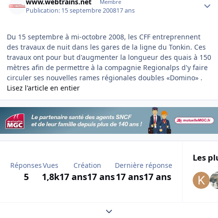
www.webtrains.net
Membre
Publication:
15 septembre 2008
17 ans
Du 15 septembre à mi-octobre 2008, les CFF entreprennent
des travaux de nuit dans les gares de la ligne du Tonkin. Ces
travaux ont pour but d'augmenter la longueur des quais à 150
mètres afin de permettre à la compagnie Regionalps d'y faire
circuler ses nouvelles rames régionales doubles «Domino» .
Lisez l'article en entier
Les pl
Réponses
Vues
Création
Dernière réponse
5
1,8k
17 ans
17 ans
17 ans
17 ans
Expand topic overview