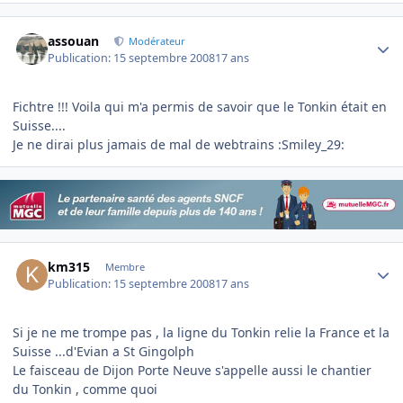
Author stats
assouan
Modérateur
Publication:
15 septembre 2008
17 ans
Fichtre !!! Voila qui m'a permis de savoir que le Tonkin était en
Suisse....
Je ne dirai plus jamais de mal de webtrains :Smiley_29:
Author stats
km315
Membre
Publication:
15 septembre 2008
17 ans
Si je ne me trompe pas , la ligne du Tonkin relie la France et la
Suisse ...d'Evian a St Gingolph
Le faisceau de Dijon Porte Neuve s'appelle aussi le chantier
du Tonkin , comme quoi