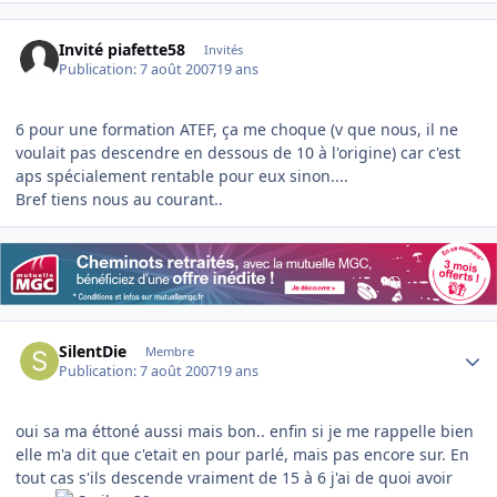
Invité piafette58
Invités
Publication:
7 août 2007
19 ans
6 pour une formation ATEF, ça me choque (v que nous, il ne
voulait pas descendre en dessous de 10 à l'origine) car c'est
aps spécialement rentable pour eux sinon....
Bref tiens nous au courant..
Author stats
SilentDie
Membre
Publication:
7 août 2007
19 ans
oui sa ma éttoné aussi mais bon.. enfin si je me rappelle bien
elle m'a dit que c'etait en pour parlé, mais pas encore sur. En
tout cas s'ils descende vraiment de 15 à 6 j'ai de quoi avoir