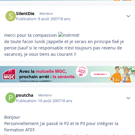
Author stats
SilentDie
Membre
Publication:
9 août 2007
18 ans
merci pour ta compassion
de toute facon lundi j'appelle et je serais en principe fixé je
pense (sauf si le responsable n'est toujours pas revenu de
vacance), je vous tiens au courant !!
Author stats
poutcha
Membre
Publication:
10 août 2007
18 ans
Bonjour
Personnellement j'ai passé le P2 et le P3 pour intégrer la
formation ATEF.