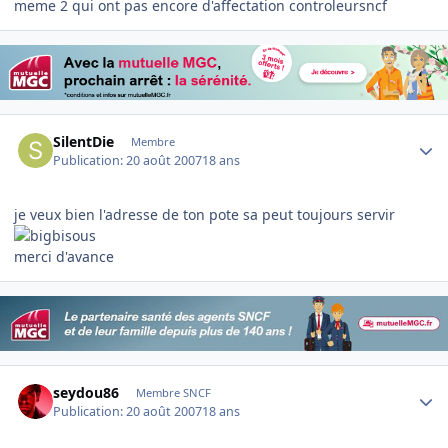
meme 2 qui ont pas encore d'affectation controleursncf
Author stats
SilentDie
Membre
Publication:
20 août 2007
18 ans
je veux bien l'adresse de ton pote sa peut toujours servir
merci d'avance
Author stats
seydou86
Membre SNCF
Publication:
20 août 2007
18 ans