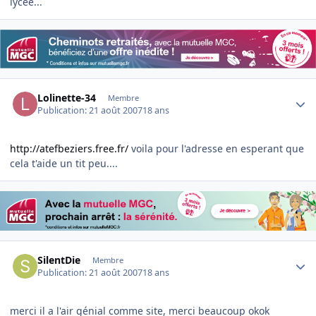
lycée...
Author stats
Lolinette-34
Membre
Publication:
21 août 2007
18 ans
http://atefbeziers.free.fr/
voila pour l'adresse en esperant que
cela t'aide un tit peu....
Author stats
SilentDie
Membre
Publication:
21 août 2007
18 ans
merci il a l'air génial comme site, merci beaucoup okok