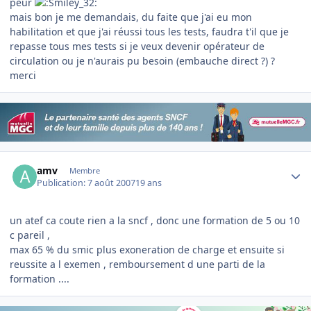
peur
mais bon je me demandais, du faite que j'ai eu mon
habilitation et que j'ai réussi tous les tests, faudra t'il que je
repasse tous mes tests si je veux devenir opérateur de
circulation ou je n'aurais pu besoin (embauche direct ?) ?
merci
Author stats
amv
Membre
Publication:
7 août 2007
19 ans
un atef ca coute rien a la sncf , donc une formation de 5 ou 10
c pareil ,
max 65 % du smic plus exoneration de charge et ensuite si
reussite a l exemen , remboursement d une parti de la
formation ....