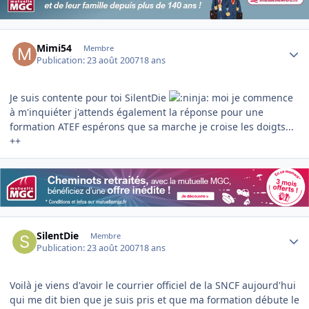
Author stats
Mimi54
Membre
Publication:
23 août 2007
18 ans
Je suis contente pour toi SilentDie
moi je commence
à m'inquiéter j'attends également la réponse pour une
formation ATEF espérons que sa marche je croise les doigts...
++
Author stats
SilentDie
Membre
Publication:
23 août 2007
18 ans
Voilà je viens d'avoir le courrier officiel de la SNCF aujourd'hui
qui me dit bien que je suis pris et que ma formation débute le