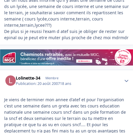
car on nous avait informé qu'il y avait une semaine de cours
ds un lycée, une semaine de cours interne et une semaine sur
le terrain, je souhaiterai savoir comment ils repartissent les
semaine ( cours lycée,cours interne,terrain, cours
interne,terrain,lycee???)
De plus si je reussi l'exam d atef suis je obliger de rester sur
epinal ou je peut etre muter plus proche de chez moi mdrmdr
Author stats
Lolinette-34
Membre
Publication:
20 août 2007
18 ans
Je viens de terminer mon annee d'atef et pour l'organisation
c'est une semaine dans un greta avec tes cours education
nationale une semaine cours sncf dans un pole formation de
la sncf et deux semaines sur le terrain ou tu mettre en
pratique ce que tu as vu en cours sncf.... Et pour les
deplacement tu n'a pas fini mais tu as un gros avantages tes