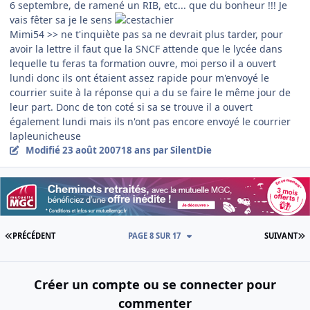
6 septembre, de ramené un RIB, etc... que du bonheur !!! Je
vais fêter sa je le sens
Mimi54 >> ne t'inquiète pas sa ne devrait plus tarder, pour
avoir la lettre il faut que la SNCF attende que le lycée dans
lequelle tu feras ta formation ouvre, moi perso il a ouvert
lundi donc ils ont étaient assez rapide pour m'envoyé le
courrier suite à la réponse qui a du se faire le même jour de
leur part. Donc de ton coté si sa se trouve il a ouvert
également lundi mais ils n'ont pas encore envoyé le courrier
lapleunicheuse
Modifié
23 août 2007
18 ans
par SilentDie
PREMIÈRE PAGE
D
PRÉCÉDENT
PAGE 8 SUR 17
SUIVANT
Créer un compte ou se connecter pour
commenter