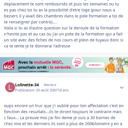
deplacement te sont remboursés et puis les semaines ou tu
es pas chez toi tu as la possibilité d'etre loge (pour nous a
beziers il y avait des chambres dans le pole formation a toi de
te renseigner par contre)....
Voila si tu as d'autre question sur le deroule de la formation
n'hesite pas et au cas ou j'ai un pote de la formation qui a fait
un site avec des fiches de nos cours et plein de tuyaux donc si
ca te tente je te donnerai l'adresse
Author stats
Lolinette-34
Membre
Publication:
20 août 2007
18 ans
oups encore un truc que j'i oublié pour ton affectation c'est en
fonction des resultats...ils te diront toujours le contraire mais
c faux... La preuve moi j'ai fini 4eme je suis a 30 bornes de
chez moi et les derniers ils sont a plus de 200kilometre y en a