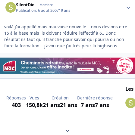
SilentDie
Membre
Publication:
6 août 2007
19 ans
voilà j'ai appellé mais mauvaise nouvelle... nous devions etre
15 à la base mais ils doivent réduire l'effectif à 6.. Donc
résultat ils faut qu'il tranche pour savoir qui pourra ou non
faire la formation... j'avou que j'ai trés peur là bigbisous
Les 
Réponses
Vues
Création
Dernière réponse
403
150,8k
21 ans
21 ans
7 ans
7 ans
Expand topic overview