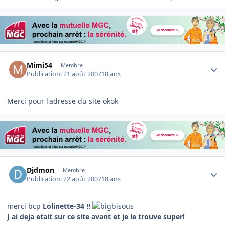
Author stats
Mimi54
Membre
Publication:
21 août 2007
18 ans
Merci pour l'adresse du site okok
Author stats
Djdmon
Membre
Publication:
22 août 2007
18 ans
merci bcp
Lolinette-34 !!
J ai deja etait sur ce site avant et je le trouve super!