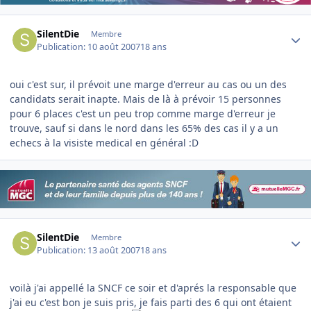
Author stats
SilentDie
Membre
Publication:
10 août 2007
18 ans
oui c'est sur, il prévoit une marge d'erreur au cas ou un des
candidats serait inapte. Mais de là à prévoir 15 personnes
pour 6 places c'est un peu trop comme marge d'erreur je
trouve, sauf si dans le nord dans les 65% des cas il y a un
echecs à la visiste medical en général :D
Author stats
SilentDie
Membre
Publication:
13 août 2007
18 ans
voilà j'ai appellé la SNCF ce soir et d'aprés la responsable que
j'ai eu c'est bon je suis pris, je fais parti des 6 qui ont étaient