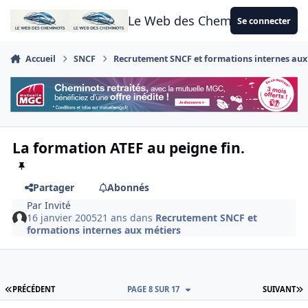
Aller au contenu
Le Web des Cheminots
Se connecter
Accueil
SNCF
Recrutement SNCF et formations internes aux
La formation ATEF au peigne fin.
Partager
Abonnés
Par
Invité
16 janvier 2005
21 ans
dans
Recrutement SNCF et
formations internes aux métiers
PREMIÈRE PAGE
D
PRÉCÉDENT
PAGE 8 SUR 17
SUIVANT
Author stats