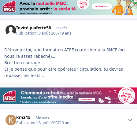
Invité piafette58
Invités
Publication:
8 août 2007
19 ans
Détrompe toi, une formation ATEF coute cher à la SNCF (on
nous l'a assez rabaché)...
Bref bon courage
Et je pense que pour etre opérateur circulation, tu devras
repasser les tests...
Author stats
km315
Membre
Publication:
8 août 2007
19 ans