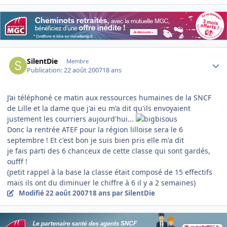
Author stats
SilentDie
Membre
Publication:
22 août 2007
18 ans
J’ai téléphoné ce matin aux ressources humaines de la SNCF
de Lille et la dame que j'ai eu m'a dit qu'ils envoyaient
justement les courriers aujourd'hui...
Donc la rentrée ATEF pour la région lilloise sera le 6
septembre ! Et c'est bon je suis bien pris elle m'a dit
je fais parti des 6 chanceux de cette classe qui sont gardés,
oufff !
(petit rappel à la base la classe était composé de 15 effectifs
mais ils ont du diminuer le chiffre à 6 il y a 2 semaines)
Modifié
22 août 2007
18 ans
par SilentDie