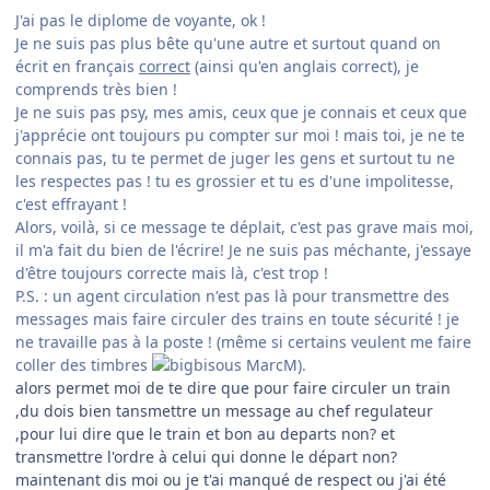
J'ai pas le diplome de voyante, ok !
Je ne suis pas plus bête qu'une autre et surtout quand on
écrit en français
correct
(ainsi qu'en anglais correct), je
comprends très bien !
Je ne suis pas psy, mes amis, ceux que je connais et ceux que
j'apprécie ont toujours pu compter sur moi ! mais toi, je ne te
connais pas, tu te permet de juger les gens et surtout tu ne
les respectes pas ! tu es grossier et tu es d'une impolitesse,
c'est effrayant !
Alors, voilà, si ce message te déplait, c'est pas grave mais moi,
il m'a fait du bien de l'écrire! Je ne suis pas méchante, j'essaye
d'être toujours correcte mais là, c'est trop !
P.S. : un agent circulation n'est pas là pour transmettre des
messages mais faire circuler des trains en toute sécurité ! je
ne travaille pas à la poste ! (même si certains veulent me faire
coller des timbres
MarcM).
alors permet moi de te dire que pour faire circuler un train
,du dois bien tansmettre un message au chef regulateur
,pour lui dire que le train et bon au departs non? et
transmettre l'ordre à celui qui donne le départ non?
maintenant dis moi ou je t'ai manqué de respect ou j'ai été