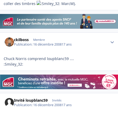
coller des timbres
MarcM).
Author stats
ckilboss
Membre
Publication:
16 décembre 2008
17 ans
Chuck Norris comprend loupblanc59 ....
:Smiley_32:
Invité loupblanc59
Invités
Publication:
16 décembre 2008
17 ans