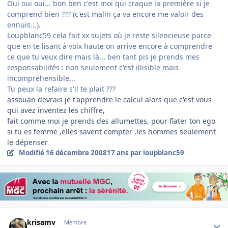
Oui oui oui... bon ben c'est moi qui craque la première si je
comprend bien ??? (c'est malin ça va encore me valoir des
ennuis...).
Loupblanc59 cela fait xx sujets où je reste silencieuse parce
que en te lisant à voix haute on arrive encore à comprendre
ce que tu veux dire mais là... ben tant pis je prends mes
responsabilités : non seulement c'est illisible mais
incompréhensible...
Tu peux la refaire s'il te plait ???
assouan devrais je t'apprendre le calcul alors que c'est vous
qui avez inventez les chiffre,
fait comme moi je prends des allumettes, pour flater ton ego
si tu es femme ,elles savent compter ,les hommes seulement
le dépenser
Modifié
16 décembre 2008
17 ans
par loupblanc59
Author stats
krisamv
Membre