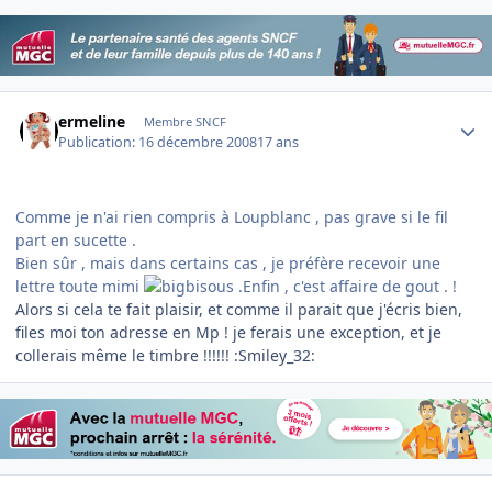
Author stats
ermeline
Membre SNCF
Publication:
16 décembre 2008
17 ans
Comme je n'ai rien compris à Loupblanc , pas grave si le fil
part en sucette .
Bien sûr , mais dans certains cas , je préfère recevoir une
lettre toute mimi
.Enfin , c'est affaire de gout . !
Alors si cela te fait plaisir, et comme il parait que j'écris bien,
files moi ton adresse en Mp ! je ferais une exception, et je
collerais même le timbre !!!!!! :Smiley_32:
Author stats