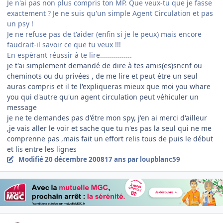
Je n'ai pas non plus compris ton MP. Que veux-tu que je fasse
exactement ? Je ne suis qu'un simple Agent Circulation et pas
un psy !
Je ne refuse pas de t'aider (enfin si je le peux) mais encore
faudrait-il savoir ce que tu veux !!!
En espèrant réussir à te lire................
je t'ai simplement demandé de dire à tes amis(es)sncnf ou
cheminots ou du privées , de me lire et peut étre un seul
auras compris et il te l'expliqueras mieux que moi you whare
you qui d'autre qu'un agent circulation peut véhiculer un
message
je ne te demandes pas d'étre mon spy, j'en ai merci d'ailleur
,je vais aller le voir et sache que tu n'es pas la seul qui ne me
comprenne pas ,mais fait un effort relis tous de puis le début
et lis entre les lignes
Modifié
20 décembre 2008
17 ans
par loupblanc59
Author stats