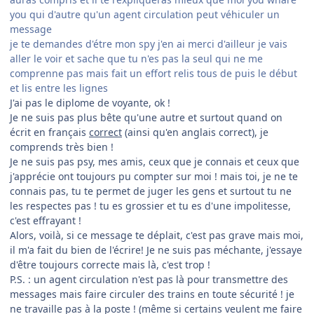
you qui d'autre qu'un agent circulation peut véhiculer un
message
je te demandes d'étre mon spy j'en ai merci d'ailleur je vais
aller le voir et sache que tu n'es pas la seul qui ne me
comprenne pas mais fait un effort relis tous de puis le début
et lis entre les lignes
J'ai pas le diplome de voyante, ok !
Je ne suis pas plus bête qu'une autre et surtout quand on
écrit en français
correct
(ainsi qu'en anglais correct), je
comprends très bien !
Je ne suis pas psy, mes amis, ceux que je connais et ceux que
j'apprécie ont toujours pu compter sur moi ! mais toi, je ne te
connais pas, tu te permet de juger les gens et surtout tu ne
les respectes pas ! tu es grossier et tu es d'une impolitesse,
c'est effrayant !
Alors, voilà, si ce message te déplait, c'est pas grave mais moi,
il m'a fait du bien de l'écrire! Je ne suis pas méchante, j'essaye
d'être toujours correcte mais là, c'est trop !
P.S. : un agent circulation n'est pas là pour transmettre des
messages mais faire circuler des trains en toute sécurité ! je
ne travaille pas à la poste ! (même si certains veulent me faire