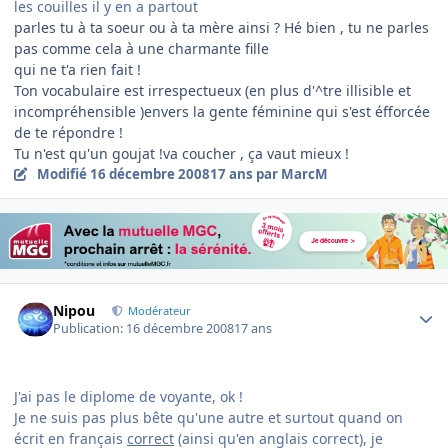
les couilles il y en a partout
parles tu à ta soeur ou à ta mère ainsi ? Hé bien , tu ne parles
pas comme cela à une charmante fille
qui ne t'a rien fait !
Ton vocabulaire est irrespectueux (en plus d'^tre illisible et
incompréhensible )envers la gente féminine qui s'est éfforcée
de te répondre !
Tu n'est qu'un goujat !va coucher , ça vaut mieux !
Modifié
16 décembre 2008
17 ans
par MarcM
Author stats
Nipou
Modérateur
Publication:
16 décembre 2008
17 ans
J'ai pas le diplome de voyante, ok !
Je ne suis pas plus bête qu'une autre et surtout quand on
écrit en français
correct
(ainsi qu'en anglais correct), je