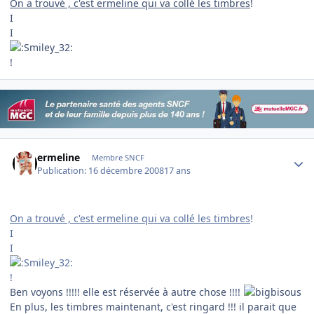
On a trouvé , c'est ermeline qui va collé les timbres
!
I
I
!
Author stats
ermeline
Membre SNCF
Publication:
16 décembre 2008
17 ans
On a trouvé , c'est ermeline qui va collé les timbres
!
I
I
!
Ben voyons !!!!! elle est réservée à autre chose !!!!
En plus, les timbres maintenant, c'est ringard !!! il parait que