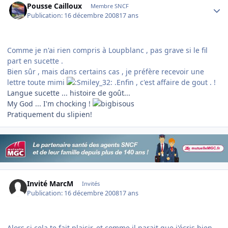
Pousse Cailloux
Membre SNCF
Publication:
16 décembre 2008
17 ans
Comme je n'ai rien compris à Loupblanc , pas grave si le fil
part en sucette .
Bien sûr , mais dans certains cas , je préfère recevoir une
lettre toute mimi
.Enfin , c'est affaire de gout . !
Langue sucette ... histoire de goût...
My God ... I'm chocking !
Pratiquement du slipien!
Invité MarcM
Invités
Publication:
16 décembre 2008
17 ans
Alors si cela te fait plaisir, et comme il parait que j'écris bien,