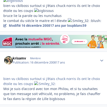
bien vu ckilboss surtout si j'étais chuck norris ils ont le choix
étoile ou les coups
bruce lie la parole ou les nunchakus
le combat du siécle le maitre et l élevée
:blush:
Modifié
16 décembre 2008
17 ans
par loupblanc59
Author stats
krisamv
Membre
Publication:
16 décembre 2008
17 ans
bien vu ckilboss surtout si j'étais chuck norris ils ont le choix
étoile ou les coups
Moi je suis d'accord avec ton mon Philou, et si tu souhaites
que ton message soit véhiculé, no problemo, je fais chauffer
le fax dans la région de Lille bigbisous