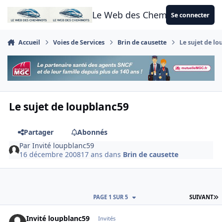
Aller au contenu
Le Web des Cheminots
Se connecter
Accueil
Voies de Services
Brin de causette
Le sujet de l
Le sujet de loupblanc59
Partager
Abonnés
Par
Invité loupblanc59
16 décembre 2008
17 ans
dans
Brin de causette
D
PAGE 1 SUR 5
SUIVANT
Invité loupblanc59
Invités