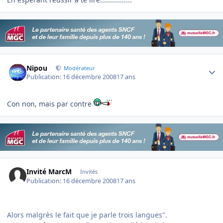
Author stats
Nipou
Modérateur
Publication:
16 décembre 2008
17 ans
Con non, mais par contre
Invité MarcM
Invités
Publication:
16 décembre 2008
17 ans
Alors malgrès le fait que je parle trois langues".