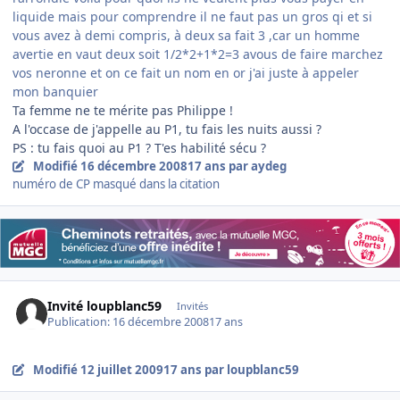
liquide mais pour comprendre il ne faut pas un gros qi et si
vous avez à demi compris, à deux sa fait 3 ,car un homme
avertie en vaut deux soit 1/2*2+1*2=3 avous de faire marchez
vos neronne et on ce fait un nom en or j'ai juste à appeler
mon banquier
Ta femme ne te mérite pas Philippe !
A l'occase de j'appelle au P1, tu fais les nuits aussi ?
PS : tu fais quoi au P1 ? T'es habilité sécu ?
Modifié
16 décembre 2008
17 ans
par aydeg
numéro de CP masqué dans la citation
Invité loupblanc59
Invités
Publication:
16 décembre 2008
17 ans
Modifié
12 juillet 2009
17 ans
par loupblanc59