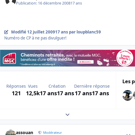
Publication:
16 décembre 2008
17 ans
Modifié
12 juillet 2009
17 ans
par loupblanc59
Numéro de CP à ne pas divulguer!
Les p
Réponses
Vues
Création
Dernière réponse
121
12,5k
17 ans
17 ans
17 ans
17 ans
Expand topic overview
Author stats
assouan
Modérateur