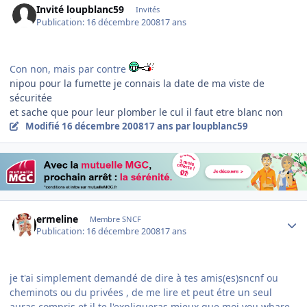
Invité loupblanc59
Invités
Publication:
16 décembre 2008
17 ans
Con non, mais par contre
nipou pour la fumette je connais la date de ma viste de
sécuritée
et sache que pour leur plomber le cul il faut etre blanc non
Modifié
16 décembre 2008
17 ans
par loupblanc59
Author stats
ermeline
Membre SNCF
Publication:
16 décembre 2008
17 ans
je t'ai simplement demandé de dire à tes amis(es)sncnf ou
cheminots ou du privées , de me lire et peut étre un seul
auras compris et il te l'expliqueras mieux que moi you whare