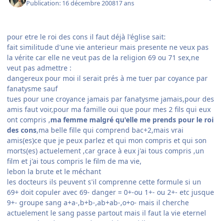
Publication:
16 décembre 2008
17 ans
pour etre le roi des cons il faut déjà l'église sait:
fait similitude d'une vie anterieur mais presente ne veux pas
la vérite car elle ne veut pas de la religion 69 ou 71 sex,ne
veut pas admettre :
dangereux pour moi il serait prés à me tuer par coyance par
fanatysme sauf
tues pour une croyance jamais par fanatysme jamais,pour des
amis faut voir,pour ma famille oui que pour mes 2 fils qui eux
ont compris ,
ma femme malgré qu'elle me prends pour le roi
des cons
,ma belle fille qui comprend bac+2,mais vrai
amis(es)ce que je peux parlez et qui mon compris et qui son
morts(es) actuelement ,car grace à eux j'ai tous compris ,un
film et j'ai tous compris le film de ma vie,
lebon la brute et le méchant
les docteurs ils peuvent s'il comprenne cette formule si un
69+ doit copuler avec 69- danger = 0+-ou 1+- ou 2+- etc jusque
9+- groupe sang a+a-,b+b-,ab+ab-,o+o- mais il cherche
actuelement le sang passe partout mais il faut la vie eternel