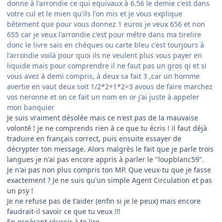
donne à l'arrondie ce qui equivaux à 6.56 le demie c'est dans
votre cul et le mien qu'ils l'on mis et je vous explique
bétement que pour vous donnez 1 euros je veux 656 et non
655 car je veux l'arrondie c'est pour métre dans ma tirelire
donc le livre sais en chéques ou carte bleu c'est tourjours à
l'arrondie voilà pour quoi ils ne veulent plus vous payer en
liquide mais pour comprendre il ne faut pas un gros qi et si
vous avez à demi compris, à deux sa fait 3 ,car un homme
avertie en vaut deux soit 1/2*2+1*2=3 avous de faire marchez
vos neronne et on ce fait un nom en or j'ai juste à appeler
mon banquier
Je suis vraiment désolée mais ce n'est pas de la mauvaise
volonté ! je ne comprends rien à ce que tu écris ! il faut déjà
traduire en français correct, puis ensuite essayer de
décrypter ton message. Alors malgrès le fait que je parle trois
langues je n'ai pas encore appris à parler le "loupblanc59".
Je n'ai pas non plus compris ton MP. Que veux-tu que je fasse
exactement ? Je ne suis qu'un simple Agent Circulation et pas
un psy !
Je ne refuse pas de t'aider (enfin si je le peux) mais encore
faudrait-il savoir ce que tu veux !!!
En espèrant réussir à te lire................