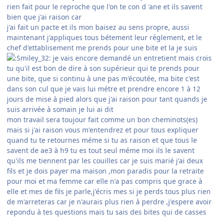
rien fait pour le reproche que l'on te con d 'ane et ils savent
bien que j'ai raison car
j'ai fait un pacte et ils mon baisez au sens propre, aussi
maintenant j'appliques tous bétement leur réglement, et le
chef d'ettablisement me prends pour
une bite
et la
je suis
je vais encore demandé un entretient mais crois
tu qu'il est bon de dire à son supérieur
qui te prends pour
une bite
, que si continu à une pas m'écoutée,
ma bite
c'est
dans
son cul
que je vais lui métre et prendre encore 1 à 12
jours de mise à pied alors que j'ai raison pour tant quands je
suis arrivée à somain je lui ai dit
mon travail sera toujour fait comme un bon cheminots(es)
mais si j'ai raison vous m'entendrez et pour tous expliquer
quand tu te retournes méme si tu as raison et que tous le
savent de ae3 à h9 tu es tout seul méme moi ils le savent
qu'ils me tiennent par
les couilles
car je suis marié j'ai deux
fils et je dois payer ma maison ,mon paradis pour la retraite
pour moi et ma femme car elle n'a pas compris que grace à
elle et mes de fils je parle,j'écris mes si je perds tous plus rien
de m'arreteras car je n'aurais plus rien à perdre ,j'espere avoir
repondu à tes questions mais tu sais
des bites qui de casses