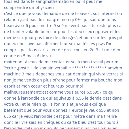
tous est dans le sangmathematicien oui il peut me
comprendre un physicien
c'est ce que je vous demande de me trouvez : sur internet ou
relation ,sait pas dur malgré mon qi 0+- qui sait que tu as
beau avoir 6 pour mettre 9 si 9 ne veut pas il te reste plus cas
de branler valable bien sur pour les deux sex opposer et les
méme sex pour pas faire de jalous(es) et bien sur les gros pd
qui eux ne save pas affirmer leur sexualités les psys l'on
compris pas tous car j'ai eu de gros cons en 2et3 et une demi
conne en 5 mais 6 de vu
maitenant à vous de me contacter soi à mon travail pour m
'écrire ,poste 1 de somain versaille *************** amvhm
machine 3 mais depechez vous car demain qui vivra verras si
non je me vends en plus ofranc pour fermer ma bouche mon
esprit et mon coeur et heureux pour moi
malheureusementc'est comme vous euros 6.55957 ce qui
donne à l'arrondie ce qui equivaux à 6.56 le demie c'est dans
votre cul et le mien qu'ils l'on mis et je vous explique
bétement que pour vous donnez 1 euros je veux 656 et non
655 car je veux l'arrondie c'est pour métre dans ma tirelire
donc le livre sais en chéques ou carte bleu c'est tourjours à
l'arrondie voilà pour quoi ils ne veulent plus vous payer en