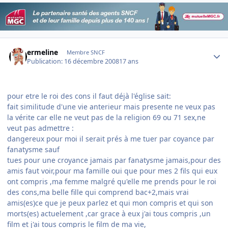
Author stats
ermeline
Membre SNCF
Publication:
16 décembre 2008
17 ans
pour etre le roi des cons il faut déjà l'église sait:
fait similitude d'une vie anterieur mais presente ne veux pas
la vérite car elle ne veut pas de la religion 69 ou 71 sex,ne
veut pas admettre :
dangereux pour moi il serait prés à me tuer par coyance par
fanatysme sauf
tues pour une croyance jamais par fanatysme jamais,pour des
amis faut voir,pour ma famille oui que pour mes 2 fils qui eux
ont compris ,ma femme malgré qu'elle me prends pour le roi
des cons,ma belle fille qui comprend bac+2,mais vrai
amis(es)ce que je peux parlez et qui mon compris et qui son
morts(es) actuelement ,car grace à eux j'ai tous compris ,un
film et j'ai tous compris le film de ma vie,