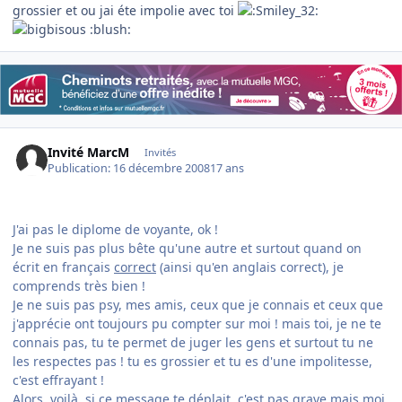
grossier et ou jai éte impolie avec toi
:blush:
Invité MarcM
Invités
Publication:
16 décembre 2008
17 ans
J'ai pas le diplome de voyante, ok !
Je ne suis pas plus bête qu'une autre et surtout quand on
écrit en français
correct
(ainsi qu'en anglais correct), je
comprends très bien !
Je ne suis pas psy, mes amis, ceux que je connais et ceux que
j'apprécie ont toujours pu compter sur moi ! mais toi, je ne te
connais pas, tu te permet de juger les gens et surtout tu ne
les respectes pas ! tu es grossier et tu es d'une impolitesse,
c'est effrayant !
Alors, voilà, si ce message te déplait, c'est pas grave mais moi,