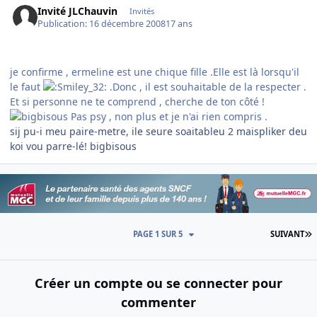
Invité JLChauvin
Invités
Publication:
16 décembre 2008
17 ans
je confirme , ermeline est une chique fille .Elle est là lorsqu'il
le faut
.Donc , il est souhaitable de la respecter .
Et si personne ne te comprend , cherche de ton côté !
Pas psy , non plus et je n'ai rien compris .
sij pu-i meu paire-metre, ile seure soaitableu 2 maispliker deu
koi vou parre-lé! bigbisous
D
PAGE 1 SUR 5
SUIVANT
Créer un compte ou se connecter pour
commenter