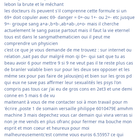
lebon la brute et le méchant
les docteurs ils peuvent s'il comprenne cette formule si un
69+ doit copuler avec 69- danger = 0+-ou 1+- ou 2+- etc jusque
9+- groupe sang a+a-,b+b-,ab+ab-,o+o- mais il cherche
actuelement le sang passe partout mais il faut la vie eternel
tous est dans le sangmathematicien oui il peut me
comprendre un physicien
c'est ce que je vous demande de me trouvez : sur internet ou
relation ,sait pas dur malgré mon qi 0+- qui sait que tu as
beau avoir 6 pour mettre 9 si 9 ne veut pas il te reste plus cas
de branler valable bien sur pour les deux sex opposer et les
méme sex pour pas faire de jalous(es) et bien sur les gros pd
qui eux ne save pas affirmer leur sexualités les psys l'on
compris pas tous car j'ai eu de gros cons en 2et3 et une demi
conne en 5 mais 6 de vu
maitenant à vous de me contacter soi à mon travail pour m
'écrire ,poste 1 de somain versaille philippe 6010479E amvhm
machine 3 mais depechez vous car demain qui vivra verras si
non je me vends en plus ofranc pour fermer ma bouche mon
esprit et mon coeur et heureux pour moi
malheureusementc'est comme vous euros 6.55957 ce qui