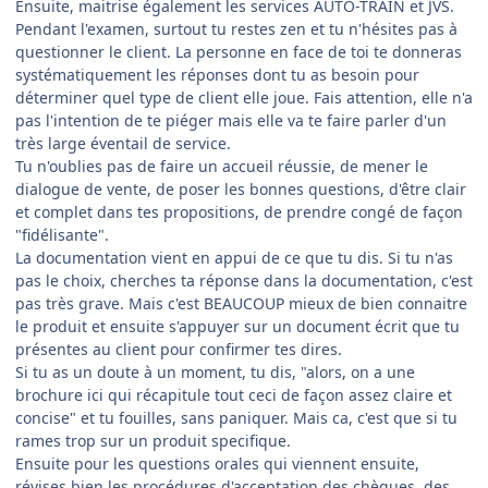
Ensuite, maitrise également les services AUTO-TRAIN et JVS.
Pendant l'examen, surtout tu restes zen et tu n'hésites pas à
questionner le client. La personne en face de toi te donneras
systématiquement les réponses dont tu as besoin pour
déterminer quel type de client elle joue. Fais attention, elle n'a
pas l'intention de te piéger mais elle va te faire parler d'un
très large éventail de service.
Tu n'oublies pas de faire un accueil réussie, de mener le
dialogue de vente, de poser les bonnes questions, d'être clair
et complet dans tes propositions, de prendre congé de façon
"fidélisante".
La documentation vient en appui de ce que tu dis. Si tu n'as
pas le choix, cherches ta réponse dans la documentation, c'est
pas très grave. Mais c'est BEAUCOUP mieux de bien connaitre
le produit et ensuite s'appuyer sur un document écrit que tu
présentes au client pour confirmer tes dires.
Si tu as un doute à un moment, tu dis, "alors, on a une
brochure ici qui récapitule tout ceci de façon assez claire et
concise" et tu fouilles, sans paniquer. Mais ca, c'est que si tu
rames trop sur un produit specifique.
Ensuite pour les questions orales qui viennent ensuite,
révises bien les procédures d'acceptation des chèques, des