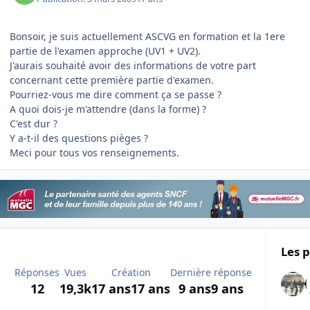
Bonsoir, je suis actuellement ASCVG en formation et la 1ere
partie de l'examen approche (UV1 + UV2).
J'aurais souhaité avoir des informations de votre part
concernant cette première partie d'examen.
Pourriez-vous me dire comment ça se passe ?
A quoi dois-je m'attendre (dans la forme) ?
C'est dur ?
Y a-t-il des questions pièges ?
Meci pour tous vos renseignements.
Les p
Réponses
Vues
Création
Dernière réponse
12
19,3k
17 ans
17 ans
9 ans
9 ans