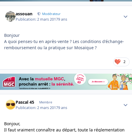
Author stats
assouan
Modérateur
Publication:
2 mars 2017
9 ans
Bonjour
A quoi penses-tu en après-vente ? Les conditions d'échange-
remboursement ou la pratique sur Mosaïque ?
2
Author stats
Pascal 45
Membre
Publication:
2 mars 2017
9 ans
Bonjour,
Il faut vraiment connaître au départ, toute la réglementation