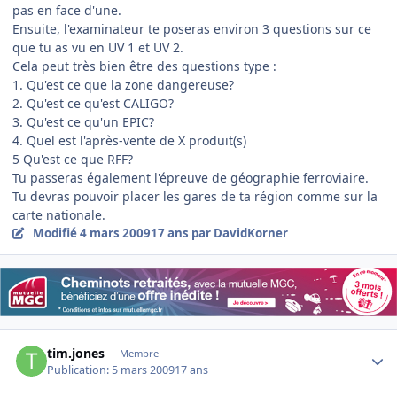
pas en face d'une.
Ensuite, l'examinateur te poseras environ 3 questions sur ce
que tu as vu en UV 1 et UV 2.
Cela peut très bien être des questions type :
1. Qu'est ce que la zone dangereuse?
2. Qu'est ce qu'est CALIGO?
3. Qu'est ce qu'un EPIC?
4. Quel est l'après-vente de X produit(s)
5 Qu'est ce que RFF?
Tu passeras également l'épreuve de géographie ferroviaire.
Tu devras pouvoir placer les gares de ta région comme sur la
carte nationale.
Modifié
4 mars 2009
17 ans
par DavidKorner
Author stats
tim.jones
Membre
Publication:
5 mars 2009
17 ans