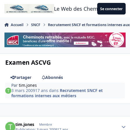
Aller au contenu
Le Web des Cheminots
Se connecter
Accueil
SNCF
Recrutement SNCF et formations internes aux
Examen ASCVG
Partager
Abonnés
Par
tim.jones
3 mars 2009
17 ans
dans
Recrutement SNCF et
formations internes aux métiers
Author stats
tim.jones
Membre
Publication:
3 mars 2009
17 ans