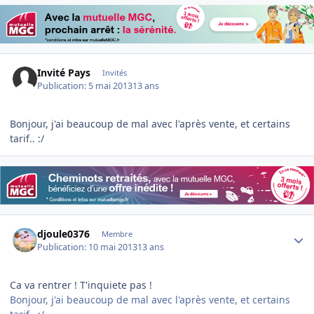
Invité Pays
Invités
Publication:
5 mai 2013
13 ans
Bonjour, j'ai beaucoup de mal avec l'après vente, et certains
tarif.. :/
Author stats
djoule0376
Membre
Publication:
10 mai 2013
13 ans
Ca va rentrer ! T'inquiete pas !
Bonjour, j'ai beaucoup de mal avec l'après vente, et certains