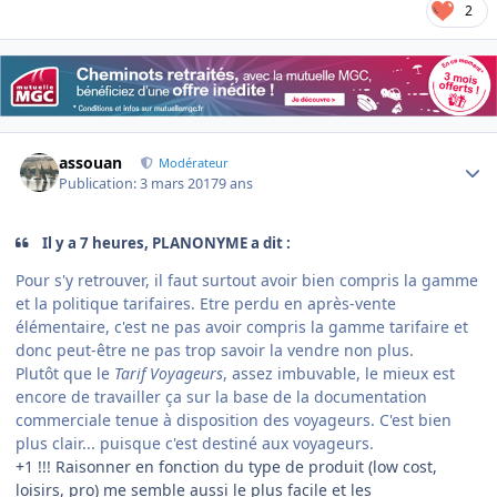
2
Author stats
assouan
Modérateur
Publication:
3 mars 2017
9 ans
Il y a 7 heures, PLANONYME a dit :
Pour s'y retrouver, il faut surtout avoir bien compris la gamme
et la politique tarifaires. Etre perdu en après-vente
élémentaire, c'est ne pas avoir compris la gamme tarifaire et
donc peut-être ne pas trop savoir la vendre non plus.
Plutôt que le
Tarif Voyageurs
, assez imbuvable, le mieux est
encore de travailler ça sur la base de la documentation
commerciale tenue à disposition des voyageurs. C'est bien
plus clair... puisque c'est destiné aux voyageurs.
+1 !!! Raisonner en fonction du type de produit (low cost,
loisirs, pro) me semble aussi le plus facile et les