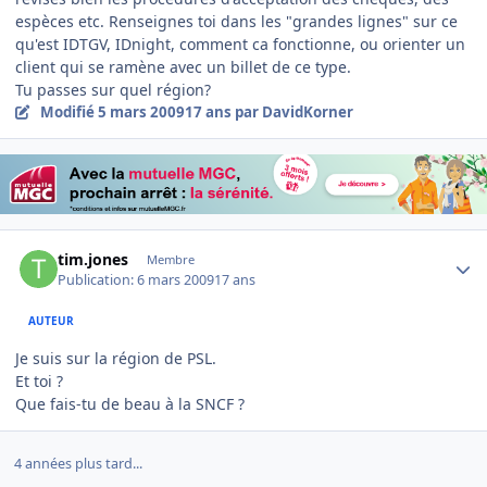
espèces etc. Renseignes toi dans les "grandes lignes" sur ce
qu'est IDTGV, IDnight, comment ca fonctionne, ou orienter un
client qui se ramène avec un billet de ce type.
Tu passes sur quel région?
Modifié
5 mars 2009
17 ans
par DavidKorner
Author stats
tim.jones
Membre
Publication:
6 mars 2009
17 ans
AUTEUR
Je suis sur la région de PSL.
Et toi ?
Que fais-tu de beau à la SNCF ?
4 années plus tard...