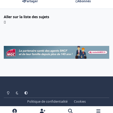
Partager
Abonnés
Aller sur la liste des sujets
Light Mode
Dark Mode
System Preference
Politique de confidentialité
Cookies
www.cheminots.net - Forum Libre depuis 2003
Powered by
Invision Community