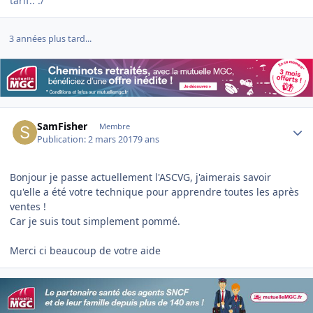
tarif.. :/
3 années plus tard...
Author stats
SamFisher
Membre
Publication:
2 mars 2017
9 ans
Bonjour je passe actuellement l'ASCVG, j'aimerais savoir
qu'elle a été votre technique pour apprendre toutes les après
ventes !
Car je suis tout simplement pommé.
Merci ci beaucoup de votre aide