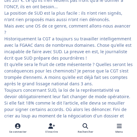
Les 207 €: ce qu'ils n'en veulent pas n'ont qu'à le donner à
l'ONCF, ils en ont besoin...
La position de SUD est la plus facile : ils n'ont rien signés,
n'ont rien proposés mais aussi n'ont rien dénoncés.
Mais avec une OS de ce genre, comment allons-nous avancer
?
Historiquement la CGT a toujours su travailler intelligemment
avec la FGAAC dans de nombreux domaines. Chose qu'elle est
incapable de faire avec SUD. La preuve en est, le journaliste
écrit que SUD prépare des pourdrières !
Et qu'elle sera le fruit de cette mésentente ? Quelles seront les
conséquences pour les cheminots? Je pense que la CGT s'est
trompée d'ennemi. A moins qu'elle est déjà fait ses comptes
après le grand lissage national dans 3 ans.
Toujours concernant SUD, la loi de la représentativité va
devoir obligatoirement leur fait changer de mode opératoire.
Si elle fait 18% comme le dit l'article, elle devra se mouiller
pour signer certains accords. Où alors les dénoncer. Fini de
crier au loup au moment de la négociation d'un dossier et
ensuite de ne rien faire.
Je pense que la direction a tout intérêt à ce que SUD prenne
Se connecter
S’inscrire
Rechercher
Menu
de l'ampleur. Elle aura ensuite la par belle pour filialiser le