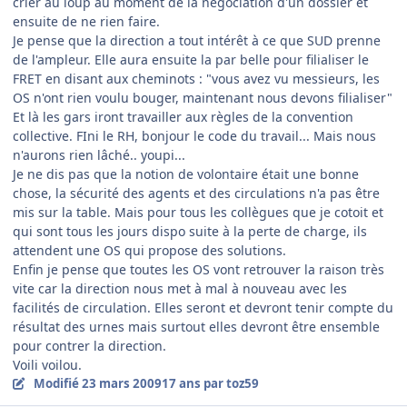
crier au loup au moment de la négociation d'un dossier et
ensuite de ne rien faire.
Je pense que la direction a tout intérêt à ce que SUD prenne
de l'ampleur. Elle aura ensuite la par belle pour filialiser le
FRET en disant aux cheminots : "vous avez vu messieurs, les
OS n'ont rien voulu bouger, maintenant nous devons filialiser"
Et là les gars iront travailler aux règles de la convention
collective. FIni le RH, bonjour le code du travail... Mais nous
n'aurons rien lâché.. youpi...
Je ne dis pas que la notion de volontaire était une bonne
chose, la sécurité des agents et des circulations n'a pas être
mis sur la table. Mais pour tous les collègues que je cotoit et
qui sont tous les jours dispo suite à la perte de charge, ils
attendent une OS qui propose des solutions.
Enfin je pense que toutes les OS vont retrouver la raison très
vite car la direction nous met à mal à nouveau avec les
facilités de circulation. Elles seront et devront tenir compte du
résultat des urnes mais surtout elles devront être ensemble
pour contrer la direction.
Voili voilou.
Modifié
23 mars 2009
17 ans
par toz59