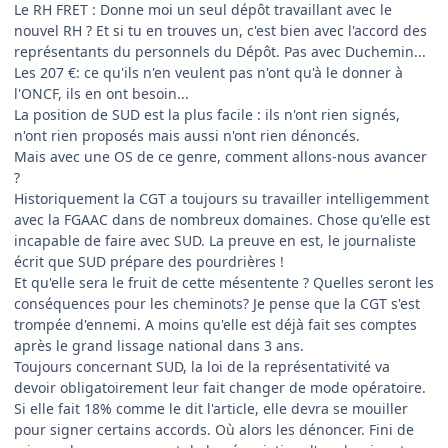
Le RH FRET : Donne moi un seul dépôt travaillant avec le
nouvel RH ? Et si tu en trouves un, c'est bien avec l'accord des
représentants du personnels du Dépôt. Pas avec Duchemin...
Les 207 €: ce qu'ils n'en veulent pas n'ont qu'à le donner à
l'ONCF, ils en ont besoin...
La position de SUD est la plus facile : ils n'ont rien signés,
n'ont rien proposés mais aussi n'ont rien dénoncés.
Mais avec une OS de ce genre, comment allons-nous avancer
?
Historiquement la CGT a toujours su travailler intelligemment
avec la FGAAC dans de nombreux domaines. Chose qu'elle est
incapable de faire avec SUD. La preuve en est, le journaliste
écrit que SUD prépare des pourdrières !
Et qu'elle sera le fruit de cette mésentente ? Quelles seront les
conséquences pour les cheminots? Je pense que la CGT s'est
trompée d'ennemi. A moins qu'elle est déjà fait ses comptes
après le grand lissage national dans 3 ans.
Toujours concernant SUD, la loi de la représentativité va
devoir obligatoirement leur fait changer de mode opératoire.
Si elle fait 18% comme le dit l'article, elle devra se mouiller
pour signer certains accords. Où alors les dénoncer. Fini de