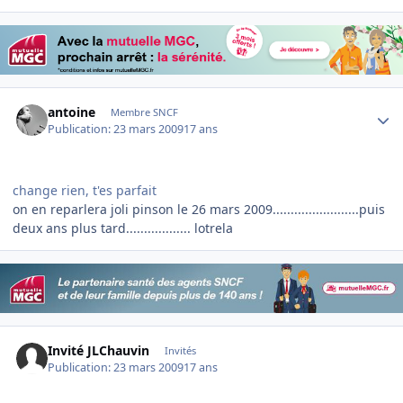
Author stats
antoine
Membre SNCF
Publication:
23 mars 2009
17 ans
change rien, t'es parfait
on en reparlera joli pinson le 26 mars 2009........................puis
deux ans plus tard.................. lotrela
Invité JLChauvin
Invités
Publication:
23 mars 2009
17 ans