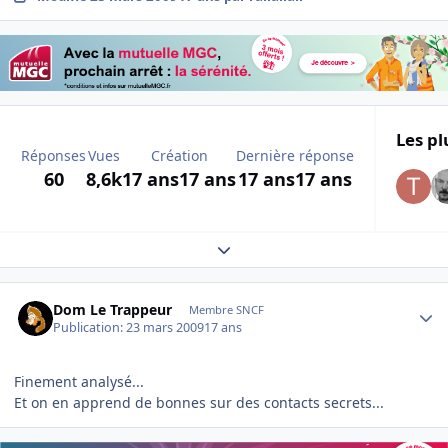
Les pl
Réponses
Vues
Création
Dernière réponse
60
8,6k
17 ans
17 ans
17 ans
17 ans
Expand topic overview
Author stats
Dom Le Trappeur
Membre SNCF
Publication:
23 mars 2009
17 ans
Finement analysé...
Et on en apprend de bonnes sur des contacts secrets...