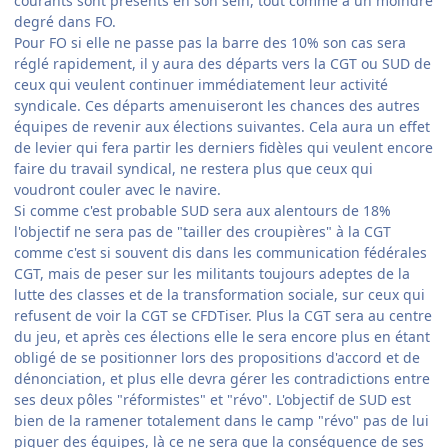
courants sont présents en son sein, tout comme à un moindre
degré dans FO.
Pour FO si elle ne passe pas la barre des 10% son cas sera
réglé rapidement, il y aura des départs vers la CGT ou SUD de
ceux qui veulent continuer immédiatement leur activité
syndicale. Ces départs amenuiseront les chances des autres
équipes de revenir aux élections suivantes. Cela aura un effet
de levier qui fera partir les derniers fidèles qui veulent encore
faire du travail syndical, ne restera plus que ceux qui
voudront couler avec le navire.
Si comme c'est probable SUD sera aux alentours de 18%
l'objectif ne sera pas de "tailler des croupières" à la CGT
comme c'est si souvent dis dans les communication fédérales
CGT, mais de peser sur les militants toujours adeptes de la
lutte des classes et de la transformation sociale, sur ceux qui
refusent de voir la CGT se CFDTiser. Plus la CGT sera au centre
du jeu, et après ces élections elle le sera encore plus en étant
obligé de se positionner lors des propositions d'accord et de
dénonciation, et plus elle devra gérer les contradictions entre
ses deux pôles "réformistes" et "révo". L'objectif de SUD est
bien de la ramener totalement dans le camp "révo" pas de lui
piquer des équipes, là ce ne sera que la conséquence de ses