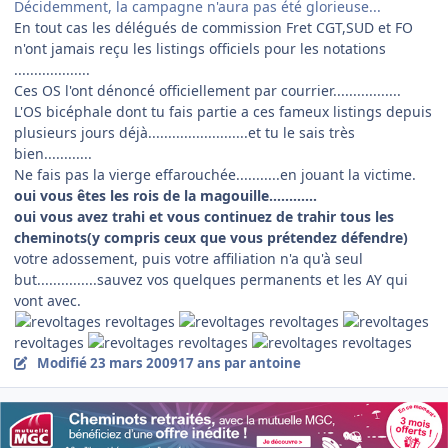
Décidemment, la campagne n'aura pas été glorieuse...
En tout cas les délégués de commission Fret CGT,SUD et FO
n'ont jamais reçu les listings officiels pour les notations
...................
Ces OS l'ont dénoncé officiellement par courrier.................
L'OS bicéphale dont tu fais partie a ces fameux listings depuis
plusieurs jours déjà.........................et tu le sais très
bien............
Ne fais pas la vierge effarouchée...........en jouant la victime.
oui vous êtes les rois de la magouille............
oui vous avez trahi et vous continuez de trahir tous les
cheminots(y compris ceux que vous prétendez défendre)
votre adossement, puis votre affiliation n'a qu'à seul
but...............sauvez vos quelques permanents et les AY qui
vont avec.
revoltages
revoltages
revoltages
revoltages
revoltages
Modifié
23 mars 2009
17 ans
par antoine