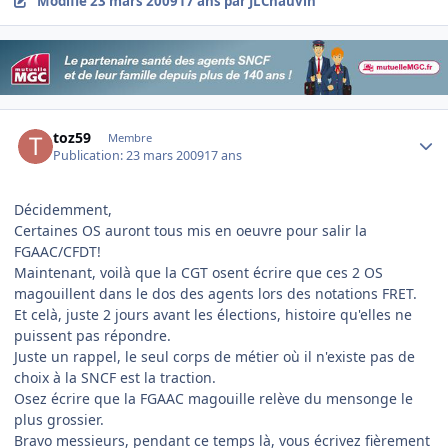
Modifié
23 mars 2009
17 ans
par JLChauvin
Author stats
toz59
Membre
Publication:
23 mars 2009
17 ans
Décidemment,
Certaines OS auront tous mis en oeuvre pour salir la
FGAAC/CFDT!
Maintenant, voilà que la CGT osent écrire que ces 2 OS
magouillent dans le dos des agents lors des notations FRET.
Et celà, juste 2 jours avant les élections, histoire qu'elles ne
puissent pas répondre.
Juste un rappel, le seul corps de métier où il n'existe pas de
choix à la SNCF est la traction.
Osez écrire que la FGAAC magouille relève du mensonge le
plus grossier.
Bravo messieurs, pendant ce temps là, vous écrivez fièrement