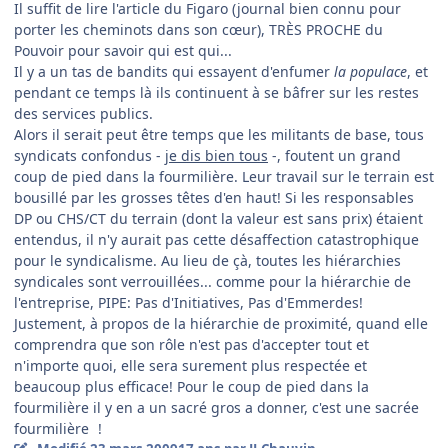
Il suffit de lire l'article du Figaro (journal bien connu pour
porter les cheminots dans son cœur), TRÈS PROCHE du
Pouvoir pour savoir qui est qui...
Il y a un tas de bandits qui essayent d'enfumer
la populace
, et
pendant ce temps là ils continuent à se bâfrer sur les restes
des services publics.
Alors il serait peut être temps que les militants de base, tous
syndicats confondus -
je dis bien tous
-, foutent un grand
coup de pied dans la fourmilière. Leur travail sur le terrain est
bousillé par les grosses têtes d'en haut! Si les responsables
DP ou CHS/CT du terrain (dont la valeur est sans prix) étaient
entendus, il n'y aurait pas cette désaffection catastrophique
pour le syndicalisme. Au lieu de çà, toutes les hiérarchies
syndicales sont verrouillées... comme pour la hiérarchie de
l'entreprise, PIPE: Pas d'Initiatives, Pas d'Emmerdes!
Justement, à propos de la hiérarchie de proximité, quand elle
comprendra que son rôle n'est pas d'accepter tout et
n'importe quoi, elle sera surement plus respectée et
beaucoup plus efficace! Pour le coup de pied dans la
fourmilière il y en a un sacré gros a donner, c'est une sacrée
fourmilière
!