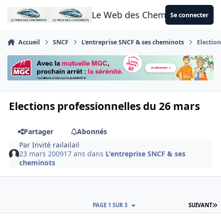
Aller au contenu
Le Web des Cheminots
Se connecter
Accueil
SNCF
L'entreprise SNCF & ses cheminots
Electio
Elections professionnelles du 26 mars
Partager
Abonnés
Par
Invité railailail
23 mars 2009
17 ans
dans
L'entreprise SNCF & ses
cheminots
D
PAGE 1 SUR 3
SUIVANT