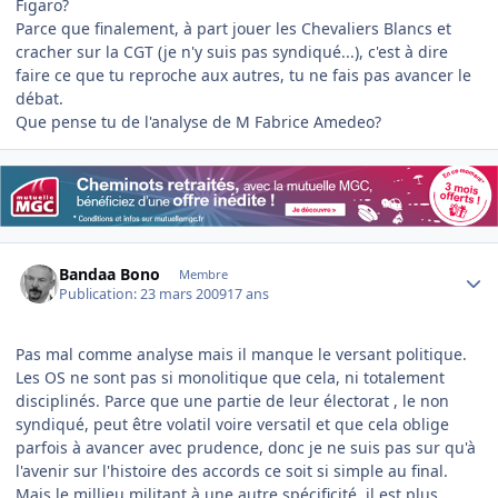
Figaro?
Parce que finalement, à part jouer les Chevaliers Blancs et
cracher sur la CGT (je n'y suis pas syndiqué...), c'est à dire
faire ce que tu reproche aux autres, tu ne fais pas avancer le
débat.
Que pense tu de l'analyse de M Fabrice Amedeo?
Author stats
Bandaa Bono
Membre
Publication:
23 mars 2009
17 ans
Pas mal comme analyse mais il manque le versant politique.
Les OS ne sont pas si monolitique que cela, ni totalement
disciplinés. Parce que une partie de leur électorat , le non
syndiqué, peut être volatil voire versatil et que cela oblige
parfois à avancer avec prudence, donc je ne suis pas sur qu'à
l'avenir sur l'histoire des accords ce soit si simple au final.
Mais le millieu militant à une autre spécificité, il est plus