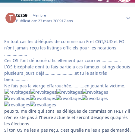
Author stats
toz59
Membre
Publication:
23 mars 2009
17 ans
En tout cas les délégués de commission Fret CGT,SUD et FO
n'ont jamais reçu les listings officiels pour les notations
...................
Ces OS l'ont dénoncé officiellement par courrier.................
L'OS bicéphale dont tu fais partie a ces fameux listings depuis
plusieurs jours déjà.........................et tu le sais très
bien............
Ne fais pas la vierge effarouchée...........en jouant la victime.
peux tu me dire qui sont les délégués de commission FRET ? il
n'en existe pas à l'heure actuelle et seront désignés qu'après
les élections...
Si ton OS ne les a pas reçu, c'est qu'elle ne les a pas demandé.