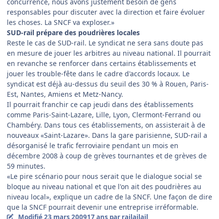
concurrence, nous avons justement besoin de gens
responsables pour discuter avec la direction et faire évoluer
les choses. La SNCF va exploser.»
SUD-rail prépare des poudrières locales
Reste le cas de SUD-rail. Le syndicat ne sera sans doute pas
en mesure de jouer les arbitres au niveau national. Il pourrait
en revanche se renforcer dans certains établissements et
jouer les trouble-fête dans le cadre d'accords locaux. Le
syndicat est déjà au-dessus du seuil des 30 % à Rouen, Paris-
Est, Nantes, Amiens et Metz-Nancy.
Il pourrait franchir ce cap jeudi dans des établissements
comme Paris-Saint-Lazare, Lille, Lyon, Clermont-Ferrand ou
Chambéry. Dans tous ces établissements, on assisterait à de
nouveaux «Saint-Lazare». Dans la gare parisienne, SUD-rail a
désorganisé le trafic ferroviaire pendant un mois en
décembre 2008 à coup de grèves tournantes et de grèves de
59 minutes.
«Le pire scénario pour nous serait que le dialogue social se
bloque au niveau national et que l'on ait des poudrières au
niveau local», explique un cadre de la SNCF. Une façon de dire
que la SNCF pourrait devenir une entreprise irréformable.
Modifié
23 mars 2009
17 ans
par railailail