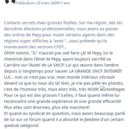
Publication:
23 mars 2009
17 ans
Contacts secrets mais grosses ficelles. Sur ma région, dès les
dernières élections professionnelles, nous avons vu passer
des ordres de Pepy pour muter certains agents dans des
régions super difficiles à "avoir"...sous prétexte qu'ils
monteraient des sections CFDT...
Ohhh nonnn, "IL" n'aurait pas osé faire çà! M Pepy, lui le
cheminot dans l'âme! M Pepy, ayant toujours sacrifié sa
Carrière sur l'Autel de LA SNCF! Lui qui œuvre dans l'ombre
depuis si longtemps pour sauver LA GRANDE SNCF
INTÉGRÉE
!
LUI... non ce n'est pas vrai, mon monde intérieur
s'écroule
devant ce que tu nous dis là! Non, je n'ai pas pété les plombs,
c'est de l'humour très, mais alors très, très NOIR!
Pour ce qui est des grosses f icelles, il faut quand même lui
reconnaitre une grande expérience et une grande efficacité!
Plus elles sont énormes, plus elle marchent!
Et quand au syndicat en question, nous avons beaucoup parlé
de lui sur ce forum quand il a absorbé le
fantôme
d'un certain
syndicat catégoriel.