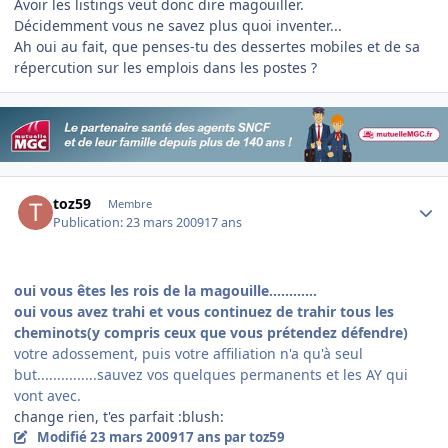
Avoir les listings veut donc dire magouiller.
Décidemment vous ne savez plus quoi inventer...
Ah oui au fait, que penses-tu des dessertes mobiles et de sa
répercution sur les emplois dans les postes ?
Author stats
toz59
Membre
Publication:
23 mars 2009
17 ans
oui vous êtes les rois de la magouille............
oui vous avez trahi et vous continuez de trahir tous les
cheminots(y compris ceux que vous prétendez défendre)
votre adossement, puis votre affiliation n'a qu'à seul
but...............sauvez vos quelques permanents et les AY qui
vont avec.
change rien, t'es parfait :blush:
Modifié
23 mars 2009
17 ans
par toz59