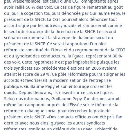
peu vraisemblable, est celui d'une CGT omnipotente après
avoir rallié 50 % des voix. Ce cas de figure remettrait au goût
du jour la cogestion toujours dénoncée par Guillaume Pepy, le
président de la SNCF. La CGT pourrait alors dénoncer tout
accord signé par les autres syndicats et s'imposerait comme
le seul interlocuteur de la direction de la SNCF. Le second
scénario couronnerait la stratégie de dialogue social du
président de la SNCF. Ce serait l'apparition d'un bloc
réformiste constitué de l'Unsa et du regroupement de la CFDT
et du syndicat des conducteurs, la Fgaac, représentant 30 %
des voix. Cette hypothèse n'est pas improbable puisque les
trois syndicats aux précédentes élections en 2006 avaient
atteint le score de 29 %. Ce pôle réformiste pourrait signer les
accords et favoriserait la modernisation de l'entreprise
publique. Guillaume Pepy et son entourage croisent les
doigts. Depuis deux ans, ils misent sur ce cas de figure.
Selon nos informations, Guillaume Pepy, l'an dernier, aurait
même fait campagne auprès de l'Élysée sur le thème de la
réforme du dialogue social pour décrocher le poste de
président de la SNCF. «Des contacts officieux ont été pris l'an
dernier avec nous ainsi qu'avec les autres syndicats
réformistes, explique un délégué de la Fgaac. L'objectif de