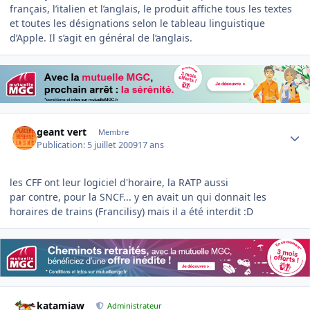
français, l’italien et l’anglais, le produit affiche tous les textes
et toutes les désignations selon le tableau linguistique
d’Apple. Il s’agit en général de l’anglais.
Author stats
geant vert
Membre
Publication:
5 juillet 2009
17 ans
les CFF ont leur logiciel d'horaire, la RATP aussi
par contre, pour la SNCF... y en avait un qui donnait les
horaires de trains (Francilisy) mais il a été interdit :D
Author stats
katamiaw
Administrateur