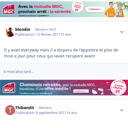
Author stats
blondin
Membre SNCF
Publication:
12 février 2011
15 ans
Il y avait everyway mais il a disparu de l'appstore et plus de
mise a jour pour ceux qui lavait recupere avant
6 mois plus tard...
Author stats
Thibandit
Membre
Publication:
6 septembre 2011
14 ans