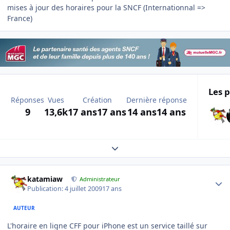
mises à jour des horaires pour la SNCF (Internationnal =>
France)
Les p
Réponses
Vues
Création
Dernière réponse
9
13,6k
17 ans
17 ans
14 ans
14 ans
Expand topic overview
Author stats
katamiaw
Administrateur
Publication:
4 juillet 2009
17 ans
AUTEUR
L'horaire en ligne CFF pour iPhone est un service taillé sur