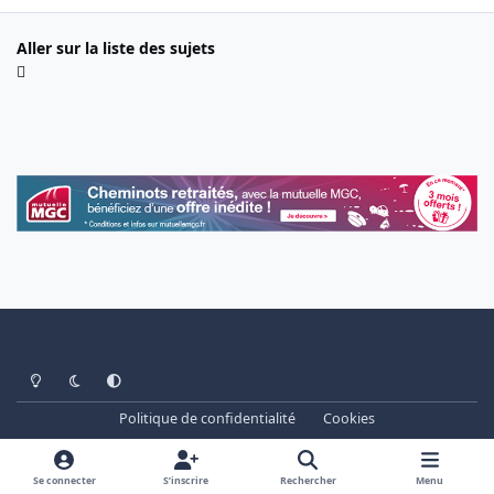
Aller sur la liste des sujets
Light Mode
Dark Mode
System Preference
Politique de confidentialité
Cookies
www.cheminots.net - Forum Libre depuis 2003
Powered by
Invision Community
Se connecter
S’inscrire
Rechercher
Menu