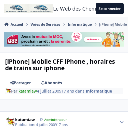
Aller au contenu
Le Web des Cheminots
Se connecter
Accueil
Voies de Services
Informatique
[iPhone] Mobile 
[iPhone] Mobile CFF iPhone , horaires
de trains sur iphone
Partager
Abonnés
Par
katamiaw
4 juillet 2009
17 ans
dans
Informatique
Author stats
katamiaw
Administrateur
Publication:
4 juillet 2009
17 ans