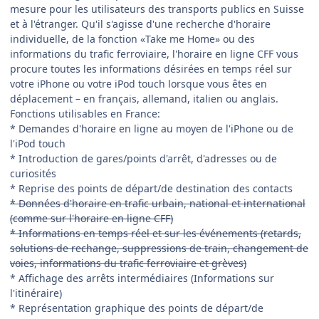
mesure pour les utilisateurs des transports publics en Suisse
et à l'étranger. Qu'il s'agisse d'une recherche d'horaire
individuelle, de la fonction «Take me Home» ou des
informations du trafic ferroviaire, l'horaire en ligne CFF vous
procure toutes les informations désirées en temps réel sur
votre iPhone ou votre iPod touch lorsque vous êtes en
déplacement – en français, allemand, italien ou anglais.
Fonctions utilisables en France:
* Demandes d'horaire en ligne au moyen de l'iPhone ou de
l'iPod touch
* Introduction de gares/points d'arrêt, d'adresses ou de
curiosités
* Reprise des points de départ/de destination des contacts
* Données d'horaire en trafic urbain, national et international
(comme sur l'horaire en ligne CFF)
* Informations en temps réel et sur les événements (retards,
solutions de rechange, suppressions de train, changement de
voies, informations du trafic ferroviaire et grèves)
* Affichage des arrêts intermédiaires (Informations sur
l'itinéraire)
* Représentation graphique des points de départ/de