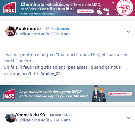
Author stats
Roukmoute
Modérateur
Publication:
8 août 2009
16 ans
Ils sont peut-être un peu "too much" dans l'Est, et "pas assez
much" ailleurs.
En fait, il faudrait qu'ils soient "pas assez" quand ça nous
arrange, isn't it ? :Smiley_04:
Author stats
Yannick du 90
Membre SNCF
Publication:
8 août 2009
16 ans