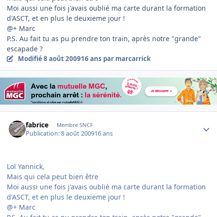
Moi aussi une fois j'avais oublié ma carte durant la formation
d'ASCT, et en plus le deuxieme jour !
@+ Marc
P.S. Au fait tu as pu prendre ton train, après notre "grande"
escapade ?
Modifié
8 août 2009
16 ans
par marcarrick
Author stats
fabrice
Membre SNCF
Publication:
8 août 2009
16 ans
Lol Yannick,
Mais qui cela peut bien être
Moi aussi une fois j'avais oublié ma carte durant la formation
d'ASCT, et en plus le deuxieme jour !
@+ Marc