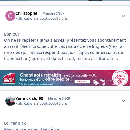
Author stats
Christophe
Membre SNCF
Publication:
8 août 2009
16 ans
Bonjour !
On ne le répètera jamais assez: présentez vous spontanément
au contrôleur lorsque votre cas risque d'être litigieux (C'est à
dire dès qu'il ne correspond pas aux règles commerciales du
transporteur) qu'on soit dans le sud, l'est ou à l'étranger . . .
Author stats
Yannick du 90
Membre SNCF
Publication:
8 août 2009
16 ans
Lol Yannick,
Mais qui cela peut bien être