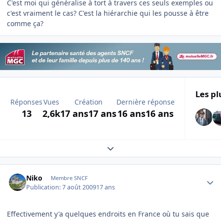
C'est moi qui généralise à tort à travers ces seuls exemples ou
c'est vraiment le cas? C'est la hiérarchie qui les pousse à être
comme ça?
Les pl
Réponses
Vues
Création
Dernière réponse
13
2,6k
17 ans
17 ans
16 ans
16 ans
Expand topic overview
Author stats
Niko
Membre SNCF
Publication:
7 août 2009
17 ans
Effectivement y'a quelques endroits en France où tu sais que