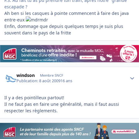
P.S. Au fait tu as pu prendre ton train, après notre "grande"
escapade ?
Ah ben si les casques à pointe commencent à faire des java
entre-eux
Enfin, dommage que depuis quelques temps je suis plus
souvent dans le pays de la fritte
Author stats
windson
Membre SNCF
Publication:
8 août 2009
16 ans
Il y a des pointilleux partout!
Il ne faut pas en faire une généralité, mais il faut aussi
respecter les règlements.