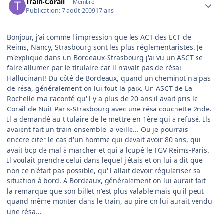
Train-Corail
Membre
Publication:
7 août 2009
17 ans
Bonjour, j'ai comme l'impression que les ACT des ECT de
Reims, Nancy, Strasbourg sont les plus réglementaristes. Je
m'explique dans un Bordeaux-Strasbourg j'ai vu un ASCT se
faire allumer par le titulaire car il n'avait pas de résa!
Hallucinant! Du côté de Bordeaux, quand un cheminot n'a pas
de résa, généralement on lui fout la paix. Un ASCT de La
Rochelle m'a raconté qu'il y a plus de 20 ans il avait pris le
Corail de Nuit Paris-Strasbourg avec une résa couchette 2nde.
Il a demandé au titulaire de le mettre en 1ère qui a refusé. Ils
avaient fait un train ensemble la veille... Ou je pourrais
encore citer le cas d'un homme qui devait avoir 80 ans, qui
avait bcp de mal à marcher et qui a loupé le TGV Reims-Paris.
Il voulait prendre celui dans lequel j'étais et on lui a dit que
non ce n'était pas possible, qu'il allait devoir régulariser sa
situation à bord. A Bordeaux, généralement on lui aurait fait
la remarque que son billet n'est plus valable mais qu'il peut
quand même monter dans le train, au pire on lui aurait vendu
une résa...