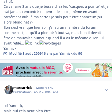
Salut,
Ca va faire 8 ans que je bosse chez les "casques à pointe" et je
n'ai jamais rencontré ce genre de souci, même en ayant
carrément oublié ma carte ! Je suis peut-être chanceux (ou
alors blondinet ?).
Bon c'est vrai que hier soir j'ai eu un membre du forum
comme asct, et qu'il a plombé à tout va, mais bon il devait
être de mauvaise humeur quand il a vu le mécano qu'on lui
avait refilé...
Yannick
Modifié
8 août 2009
16 ans
par Yannick du 90
Author stats
marcarrick
Membre SNCF
Publication:
8 août 2009
16 ans
Lol Yannick,
Mais qui cela peut bien être