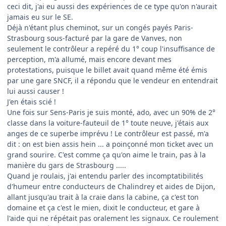
ceci dit, j'ai eu aussi des expériences de ce type qu'on n'aurait
jamais eu sur le SE.
Déjà n'étant plus cheminot, sur un congés payés Paris-
Strasbourg sous-facturé par la gare de Vanves, non
seulement le contrôleur a repéré du 1° coup l'insuffisance de
perception, m'a allumé, mais encore devant mes
protestations, puisque le billet avait quand même été émis
par une gare SNCF, il a répondu que le vendeur en entendrait
lui aussi causer !
J'en étais scié !
Une fois sur Sens-Paris je suis monté, ado, avec un 90% de 2°
classe dans la voiture-fauteuil de 1° toute neuve, j'étais aux
anges de ce superbe imprévu ! Le contrôleur est passé, m'a
dit : on est bien assis hein ... a poinçonné mon ticket avec un
grand sourire. C'est comme ça qu'on aime le train, pas à la
manière du gars de Strasbourg .....
Quand je roulais, j'ai entendu parler des incomptatibilités
d'humeur entre conducteurs de Chalindrey et aides de Dijon,
allant jusqu'au trait à la craie dans la cabine, ça c'est ton
domaine et ça c'est le mien, dixit le conducteur, et gare à
l'aide qui ne répétait pas oralement les signaux. Ce roulement