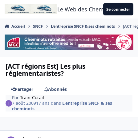
Aller au contenu
Le Web des Cheminots
Se connecter
Accueil
SNCF
L'entreprise SNCF & ses cheminots
[ACT ré
[ACT régions Est] Les plus
réglementaristes?
Partager
Abonnés
Par
Train-Corail
7 août 2009
17 ans
dans
L'entreprise SNCF & ses
cheminots
Author stats