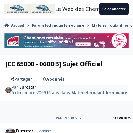
Aller au contenu
Le Web des Cheminots
Se connecter
Accueil
Forum technique ferroviaire
Matériel roulant ferro
[CC 65000 - 060DB] Sujet Officiel
Partager
Abonnés
Par
Eurostar
6 décembre 2009
16 ans
dans
Matériel roulant ferroviaire
D
PAGE 1 SUR 5
SUIVANT
Author stats
Eurostar
Membre