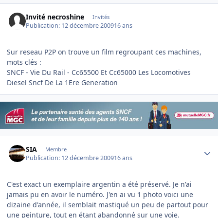
Invité necroshine
Invités
Publication:
12 décembre 2009
16 ans
Sur reseau P2P on trouve un film regroupant ces machines,
mots clés :
SNCF - Vie Du Rail - Cc65500 Et Cc65000 Les Locomotives
Diesel Sncf De La 1Ere Generation
Author stats
SIA
Membre
Publication:
12 décembre 2009
16 ans
C'est exact un exemplaire argentin a été préservé. Je n'ai
jamais pu en avoir le numéro. J'en ai vu 1 photo voici une
dizaine d'année, il semblait mastiqué un peu de partout pour
une peinture, tout en étant abandonné sur une voie.