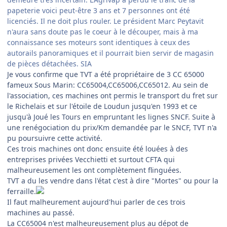
papeterie voici peut-être 3 ans et 7 personnes ont été
licenciés. Il ne doit plus rouler. Le président Marc Peytavit
n'aura sans doute pas le coeur à le découper, mais à ma
connaissance ses moteurs sont identiques à ceux des
autorails panoramiques et il pourrait bien servir de magasin
de pièces détachées. SIA
Je vous confirme que TVT a été propriétaire de 3 CC 65000
fameux Sous Marin: CC65004,CC65006,CC65012. Au sein de
l'association, ces machines ont permis le transport du fret sur
le Richelais et sur l'étoile de Loudun jusqu'en 1993 et ce
jusqu'à Joué les Tours en empruntant les lignes SNCF. Suite à
une renégociation du prix/Km demandée par le SNCF, TVT n'a
pu poursuivre cette activité.
Ces trois machines ont donc ensuite été louées à des
entreprises privées Vecchietti et surtout CFTA qui
malheureusement les ont complètement flinguées.
TVT a du les vendre dans l'état c'est à dire "Mortes" ou pour la
ferraille.
Il faut malheurement aujourd'hui parler de ces trois
machines au passé.
La CC65004 n'est malheureusement plus au dépot de