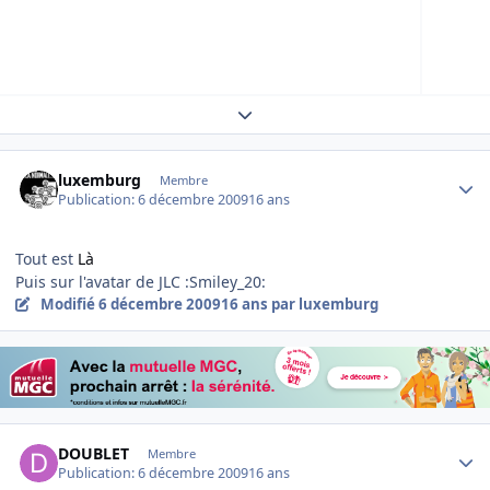
Expand topic overview
Author stats
luxemburg
Membre
Publication:
6 décembre 2009
16 ans
Tout est
Là
Puis sur l'avatar de JLC :Smiley_20:
Modifié
6 décembre 2009
16 ans
par luxemburg
Author stats
DOUBLET
Membre
Publication:
6 décembre 2009
16 ans