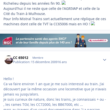
Richelieu depuis les années fin 90.
Aujourd'hui il ne reste que celle de l'AGRIVAP et celle de la
Cité du Train à Mulhouse.
Pour Info Mistral Trains sort actuellement une réplique de ces
machines dont celle de TVT la CC65006 mais en HO !
Author stats
CC 65012
Membre
Publication:
15 décembre 2009
16 ans
Hello !
Ca va faire environ 1 an que je me suis interessé au train. J'ai
découvert par la même occasion une locomotive que je n'avais
jamais vu jusqu'alors.
Je suis curieux de nature, donc les trains, je connaissais + ou -
, les rames TGV, les CC72000, les BB67000, etc ...
mais au travers d'un court documentaire dans "La passion