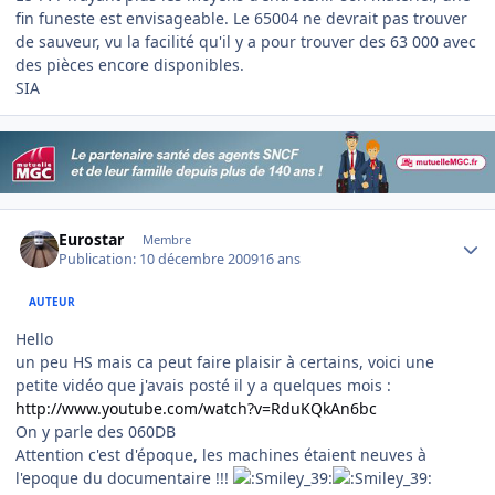
fin funeste est envisageable. Le 65004 ne devrait pas trouver
de sauveur, vu la facilité qu'il y a pour trouver des 63 000 avec
des pièces encore disponibles.
SIA
Author stats
Eurostar
Membre
Publication:
10 décembre 2009
16 ans
AUTEUR
Hello
un peu HS mais ca peut faire plaisir à certains, voici une
petite vidéo que j'avais posté il y a quelques mois :
http://www.youtube.com/watch?v=RduKQkAn6bc
On y parle des 060DB
Attention c'est d'époque, les machines étaient neuves à
l'epoque du documentaire !!!