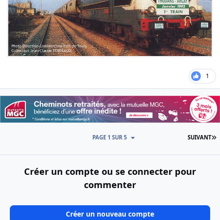
1
D
PAGE 1 SUR 5
SUIVANT
Créer un compte ou se connecter pour
commenter
Créer un nouveau compte