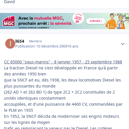
David
Author stats
IGS4
Membre
Publication:
10 décembre 2009
16 ans
CC 65000 "sous-marins" - 8 Janvier 1957 - 25 septembre 1988
La traction Diesel ne s'est développée en France qu'à partir
des années 1950 bien
que la SNCF ait eu, dès 1938, les deux locomotives Diesel les
plus puissantes du monde
(262 AD 1 et 262 BD 1) de type 2C2 + 2C2 constituées de 2
unités identiques constamment
accouplées, et d'une puissance de 4400 CV, commandées par
le PLM en 1935
En 1952, la SNCF décida de moderniser ses engins moteurs
sur les lignes de moyen
trafic en remplaçant la vapeur par le Diesel. Les critères