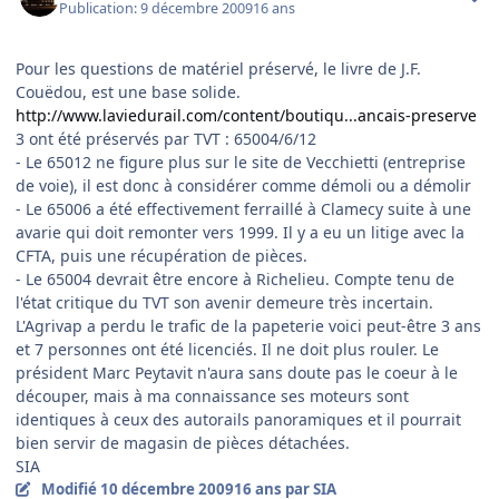
Publication:
9 décembre 2009
16 ans
Pour les questions de matériel préservé, le livre de J.F.
Couëdou, est une base solide.
http://www.laviedurail.com/content/boutiqu...ancais-preserve
3 ont été préservés par TVT : 65004/6/12
- Le 65012 ne figure plus sur le site de Vecchietti (entreprise
de voie), il est donc à considérer comme démoli ou a démolir
- Le 65006 a été effectivement ferraillé à Clamecy suite à une
avarie qui doit remonter vers 1999. Il y a eu un litige avec la
CFTA, puis une récupération de pièces.
- Le 65004 devrait être encore à Richelieu. Compte tenu de
l'état critique du TVT son avenir demeure très incertain.
L'Agrivap a perdu le trafic de la papeterie voici peut-être 3 ans
et 7 personnes ont été licenciés. Il ne doit plus rouler. Le
président Marc Peytavit n'aura sans doute pas le coeur à le
découper, mais à ma connaissance ses moteurs sont
identiques à ceux des autorails panoramiques et il pourrait
bien servir de magasin de pièces détachées.
SIA
Modifié
10 décembre 2009
16 ans
par SIA