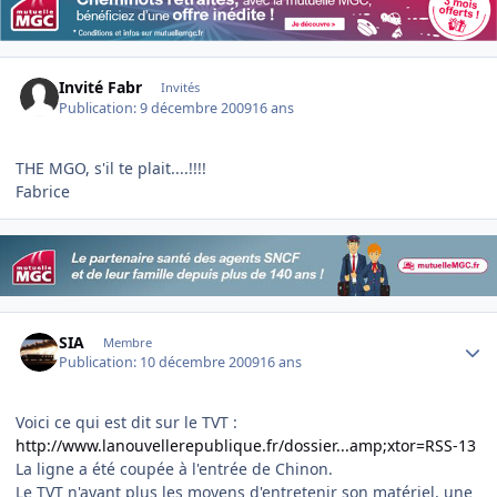
Invité Fabr
Invités
Publication:
9 décembre 2009
16 ans
THE MGO, s'il te plait....!!!!
Fabrice
Author stats
SIA
Membre
Publication:
10 décembre 2009
16 ans
Voici ce qui est dit sur le TVT :
http://www.lanouvellerepublique.fr/dossier...amp;xtor=RSS-13
La ligne a été coupée à l'entrée de Chinon.
Le TVT n'ayant plus les moyens d'entretenir son matériel, une