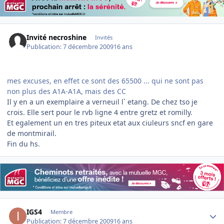
Invité necroshine
Invités
Publication:
7 décembre 2009
16 ans
mes excuses, en effet ce sont des 65500 ... qui ne sont pas
non plus des A1A-A1A, mais des CC
Il y en a un exemplaire a verneuil l` etang. De chez tso je
crois. Elle sert pour le rvb ligne 4 entre gretz et romilly.
Et egalement un en tres piteux etat aux ciuleurs sncf en gare
de montmirail.
Fin du hs.
Author stats
IGS4
Membre
Publication:
7 décembre 2009
16 ans