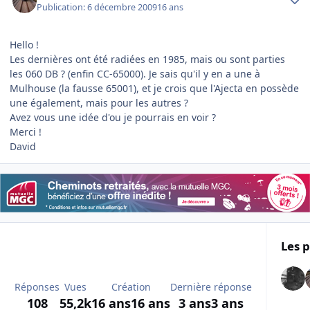
Publication:
6 décembre 2009
16 ans
Hello !
Les dernières ont été radiées en 1985, mais ou sont parties
les 060 DB ? (enfin CC-65000). Je sais qu'il y en a une à
Mulhouse (la fausse 65001), et je crois que l'Ajecta en possède
une également, mais pour les autres ?
Avez vous une idée d'ou je pourrais en voir ?
Merci !
David
Les p
Réponses
Vues
Création
Dernière réponse
108
55,2k
16 ans
16 ans
3 ans
3 ans