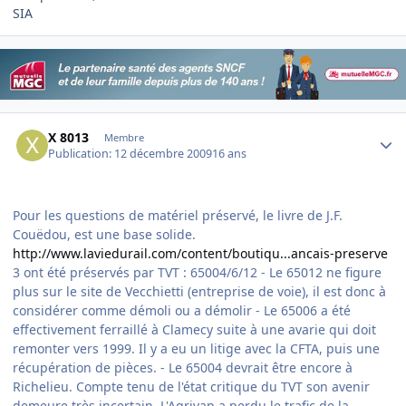
SIA
Author stats
X 8013
Membre
Publication:
12 décembre 2009
16 ans
Pour les questions de matériel préservé, le livre de J.F.
Couëdou, est une base solide.
http://www.laviedurail.com/content/boutiqu...ancais-preserve
3 ont été préservés par TVT : 65004/6/12 - Le 65012 ne figure
plus sur le site de Vecchietti (entreprise de voie), il est donc à
considérer comme démoli ou a démolir - Le 65006 a été
effectivement ferraillé à Clamecy suite à une avarie qui doit
remonter vers 1999. Il y a eu un litige avec la CFTA, puis une
récupération de pièces. - Le 65004 devrait être encore à
Richelieu. Compte tenu de l'état critique du TVT son avenir
demeure très incertain. L'Agrivap a perdu le trafic de la