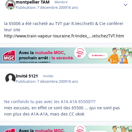
montpellier TAM
Membre
Publication:
7 décembre 2009
16 ans
la 65006 a été racheté au TVT par R.Vecchietti & Cie conférer
leur site
http://www.train-vapeur-touraine.fr/index_...ielschezTVT.htm
Invité 5121
Invités
Publication:
7 décembre 2009
16 ans
Ne confonds tu pas avec les A1A A1A 65500???
mes excuses, en effet ce sont des 65500 ... qui ne sont pas
non plus des A1A-A1A, mais des CC okok