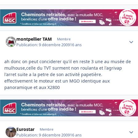
Author stats
montpellier TAM
Membre
Publication:
9 décembre 2009
16 ans
ah donc on peut conciderer qu'il en reste 3 une au musée de
mulhouse,celle du TVT surment non roulanta et l'agrivap
l'arret suite a la petre de son activité papetière.
effectivement le moteur est un MGO identique aux
panoramique et aux X2800
Author stats
Eurostar
Membre
Publication:
9 décembre 2009
16 ans