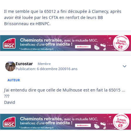
Il me semble que la 65012 a fini découpée à Clamecy, après
avoir été louée par les CFTA en renfort de leurs BB
Brissonneau ex-HBNPC.
Author stats
Eurostar
Membre
Publication:
6 décembre 2009
16 ans
AUTEUR
J'ai entendu dire que celle de Mulhouse est en fait la 65015 ...
???
David