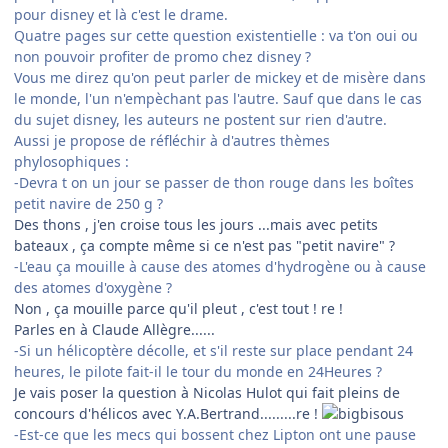
pour disney et là c'est le drame.
Quatre pages sur cette question existentielle : va t'on oui ou
non pouvoir profiter de promo chez disney ?
Vous me direz qu'on peut parler de mickey et de misère dans
le monde, l'un n'empèchant pas l'autre. Sauf que dans le cas
du sujet disney, les auteurs ne postent sur rien d'autre.
Aussi je propose de réfléchir à d'autres thèmes
phylosophiques :
-Devra t on un jour se passer de thon rouge dans les boîtes
petit navire de 250 g ?
Des thons , j'en croise tous les jours ...mais avec petits
bateaux , ça compte même si ce n'est pas "petit navire" ?
-L'eau ça mouille à cause des atomes d'hydrogène ou à cause
des atomes d'oxygène ?
Non , ça mouille parce qu'il pleut , c'est tout ! re !
Parles en à Claude Allègre......
-Si un hélicoptère décolle, et s'il reste sur place pendant 24
heures, le pilote fait-il le tour du monde en 24Heures ?
Je vais poser la question à Nicolas Hulot qui fait pleins de
concours d'hélicos avec Y.A.Bertrand.........re !
-Est-ce que les mecs qui bossent chez Lipton ont une pause