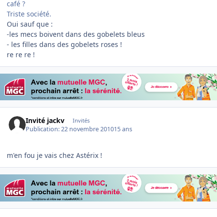
café ?
Triste société.
Oui sauf que :
-les mecs boivent dans des gobelets bleus
- les filles dans des gobelets roses !
re re re !
Invité jackv
Invités
Publication:
22 novembre 2010
15 ans
m'en fou je vais chez Astérix
!
Author stats