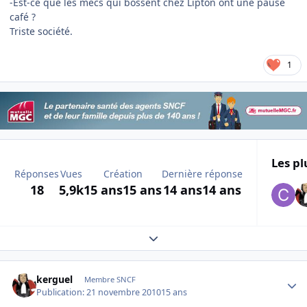
-Est-ce que les mecs qui bossent chez Lipton ont une pause
café ?
Triste société.
1
Les pl
Réponses
Vues
Création
Dernière réponse
18
5,9k
15 ans
15 ans
14 ans
14 ans
Expand topic overview
Author stats
kerguel
Membre SNCF
Publication:
21 novembre 2010
15 ans