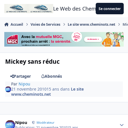
Aller au contenu
Le Web des Cheminots
Se connecter
Accueil
Voies de Services
Le site www.cheminots.net
Mi
Mickey sans réduc
Partager
Abonnés
Par
Nipou
21 novembre 2010
15 ans
dans
Le site
www.cheminots.net
Author stats
Nipou
Modérateur
Publication:
21 novembre 2010
15 ans