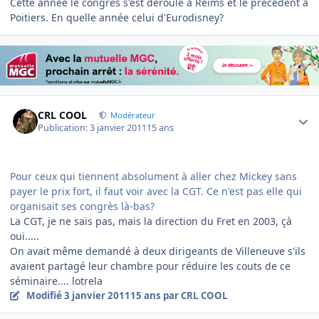
Cette année le congrès s'est déroulé à Reims et le précédent à
Poitiers. En quelle année celui d'Eurodisney?
Author stats
CRL COOL
Modérateur
Publication:
3 janvier 2011
15 ans
Pour ceux qui tiennent absolument à aller chez Mickey sans
payer le prix fort, il faut voir avec la CGT. Ce n'est pas elle qui
organisait ses congrès là-bas?
La CGT, je ne sais pas, mais la direction du Fret en 2003, çà
oui.....
On avait même demandé à deux dirigeants de Villeneuve s'ils
avaient partagé leur chambre pour réduire les couts de ce
séminaire.... lotrela
Modifié
3 janvier 2011
15 ans
par CRL COOL