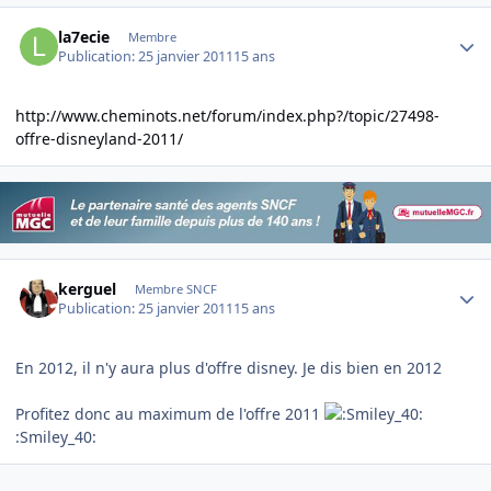
Author stats
la7ecie
Membre
Publication:
25 janvier 2011
15 ans
http://www.cheminots.net/forum/index.php?/topic/27498-
offre-disneyland-2011/
Author stats
kerguel
Membre SNCF
Publication:
25 janvier 2011
15 ans
En 2012, il n'y aura plus d'offre disney. Je dis bien en 2012
Profitez donc au maximum de l'offre 2011
:Smiley_40: