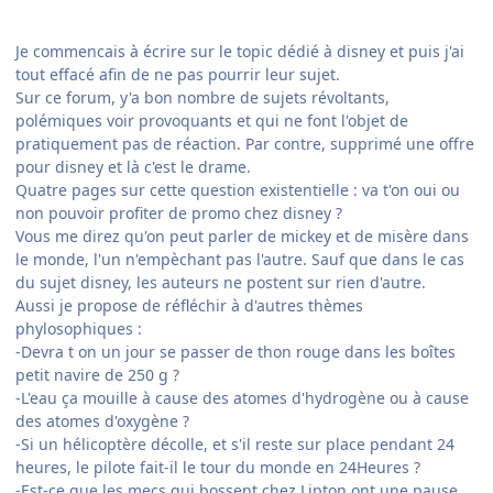
Je commencais à écrire sur le topic dédié à disney et puis j'ai
tout effacé afin de ne pas pourrir leur sujet.
Sur ce forum, y'a bon nombre de sujets révoltants,
polémiques voir provoquants et qui ne font l'objet de
pratiquement pas de réaction. Par contre, supprimé une offre
pour disney et là c'est le drame.
Quatre pages sur cette question existentielle : va t'on oui ou
non pouvoir profiter de promo chez disney ?
Vous me direz qu'on peut parler de mickey et de misère dans
le monde, l'un n'empèchant pas l'autre. Sauf que dans le cas
du sujet disney, les auteurs ne postent sur rien d'autre.
Aussi je propose de réfléchir à d'autres thèmes
phylosophiques :
-Devra t on un jour se passer de thon rouge dans les boîtes
petit navire de 250 g ?
-L'eau ça mouille à cause des atomes d'hydrogène ou à cause
des atomes d'oxygène ?
-Si un hélicoptère décolle, et s'il reste sur place pendant 24
heures, le pilote fait-il le tour du monde en 24Heures ?
-Est-ce que les mecs qui bossent chez Lipton ont une pause