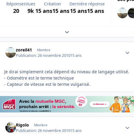
Réponses
Vues
Création
Dernière réponse
20
9k
15 ans
15 ans
15 ans
15 ans
Expand topic overview
Author stats
zoreil41
Membre
Publication:
26 novembre 2010
15 ans
Je dirai simplement cela dépend du niveau de langage utilisé.
- Odomètre est le terme technique
- Capteur de vitesse est le terme vulgarisé.
Author stats
Rigolo
Membre
Publication:
26 novembre 2010
15 ans