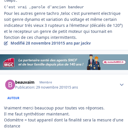
temps.
C'est vrai ,parole d'ancien bandeur
Pour les autres genre tachro ,teloc c'est purement electrique
soit genre dynamo et variation du voltage et même certain
indicateur trés vieux 3 rupteurs a l'émetteur (décalés de 120°)
et le recepteur un genre de petit moteur qui tournait en
fonction de ces champs intermittents.
Modifié
28 novembre 2010
15 ans
par jackv
Author stats
beauvaim
Membre
Publication:
29 novembre 2010
15 ans
AUTEUR
Vraiment merci beaucoup pour toutes vos réponses.
Il me faut synthétiser maintenant.
Odomètre = tout appareil dont la finalité sera la mesure d'une
distance