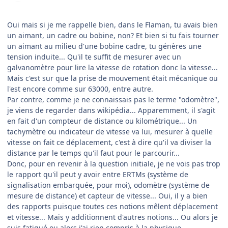
Oui mais si je me rappelle bien, dans le Flaman, tu avais bien
un aimant, un cadre ou bobine, non? Et bien si tu fais tourner
un aimant au milieu d'une bobine cadre, tu génères une
tension induite... Qu'il te suffit de mesurer avec un
galvanomètre pour lire la vitesse de rotation donc la vitesse...
Mais c'est sur que la prise de mouvement était mécanique ou
l'est encore comme sur 63000, entre autre.
Par contre, comme je ne connaissais pas le terme "odomètre",
je viens de regarder dans wikipédia... Apparemment, il s'agit
en fait d'un compteur de distance ou kilométrique... Un
tachymètre ou indicateur de vitesse va lui, mesurer à quelle
vitesse on fait ce déplacement, c'est à dire qu'il va diviser la
distance par le temps qu'il faut pour le parcourir...
Donc, pour en revenir à la question initiale, je ne vois pas trop
le rapport qu'il peut y avoir entre ERTMs (système de
signalisation embarquée, pour moi), odomètre (système de
mesure de distance) et capteur de vitesse... Oui, il y a bien
des rapports puisque toutes ces notions mêlent déplacement
et vitesse... Mais y additionnent d'autres notions... Ou alors je
suis fatigué ou alors j'ai rien compris à la physique...