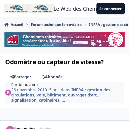
Aller au contenu
Le Web des Cheminots
Se connecter
Accueil
Forum technique ferroviaire
INFRA : gestion des cir
Odomètre ou capteur de vitesse?
Partager
Abonnés
Par
beauvaim
26 novembre 2010
15 ans
dans
INFRA : gestion des
circulations, voie, bâtiment, ouvrages d'art,
signalisation, caténaires, ...
Author stats
beauvaim
Membre