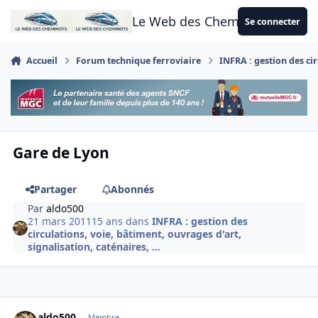
Aller au contenu
Le Web des Cheminots
Se connecter
Accueil
Forum technique ferroviaire
INFRA : gestion des cir
Gare de Lyon
Partager
Abonnés
Par
aldo500
21 mars 2011
15 ans
dans
INFRA : gestion des
circulations, voie, bâtiment, ouvrages d'art,
signalisation, caténaires, ...
Author stats
aldo500
Membre