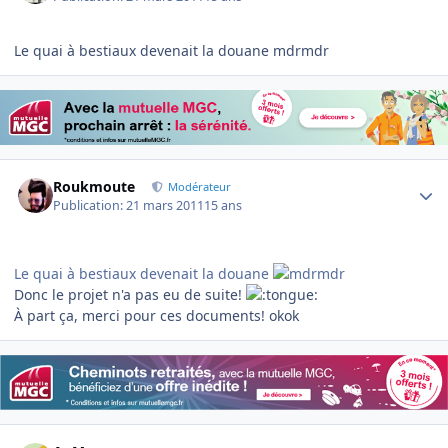
Le quai à bestiaux devenait la douane mdrmdr
Author stats
Roukmoute
Modérateur
Publication:
21 mars 2011
15 ans
Le quai à bestiaux devenait la douane
Donc le projet n'a pas eu de suite!
À part ça, merci pour ces documents! okok
Author stats