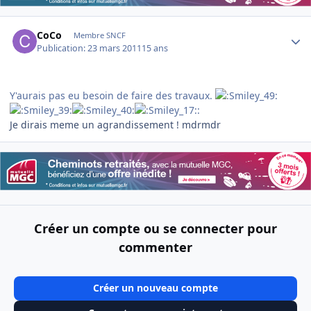
Author stats
CoCo
Membre SNCF
Publication:
23 mars 2011
15 ans
Y'aurais pas eu besoin de faire des travaux.
:
Je dirais meme un agrandissement ! mdrmdr
Créer un compte ou se connecter pour
commenter
Créer un nouveau compte