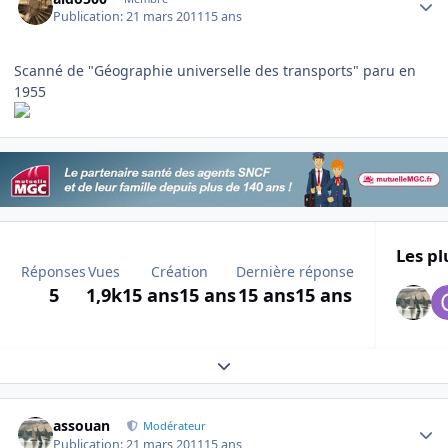
Publication:
21 mars 2011
15 ans
Scanné de "Géographie universelle des transports" paru en
1955
Les pl
Réponses
Vues
Création
Dernière réponse
5
1,9k
15 ans
15 ans
15 ans
15 ans
Expand topic overview
Author stats
assouan
Modérateur
Publication:
21 mars 2011
15 ans