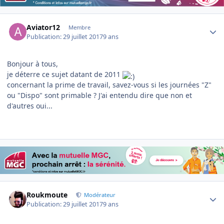
Author stats
Aviator12
Membre
Publication:
29 juillet 2017
9 ans
Bonjour à tous,
je déterre ce sujet datant de 2011
concernant la prime de travail, savez-vous si les journées "Z"
ou "Dispo" sont primable ? J'ai entendu dire que non et
d'autres oui...
Author stats
Roukmoute
Modérateur
Publication:
29 juillet 2017
9 ans