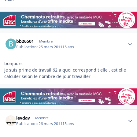
Author stats
bb26501
Membre
Publication:
25 mars 2011
15 ans
bonjours
je suis prime de travail 62 a quoi correspond t elle . est elle
calculer selon le nombre de jour travailler
Author stats
levdav
Membre
Publication:
26 mars 2011
15 ans