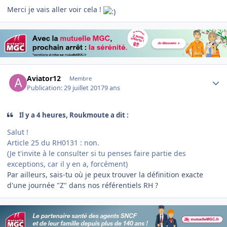
Merci je vais aller voir cela !
Author stats
Aviator12
Membre
Publication:
29 juillet 2017
9 ans
Il y a 4 heures, Roukmoute a dit :
Salut !
Article 25 du RH0131 : non.
(Je t'invite à le consulter si tu penses faire partie des
exceptions, car il y en a, forcément)
Par ailleurs, sais-tu où je peux trouver la définition exacte
d'une journée "Z" dans nos référentiels RH ?