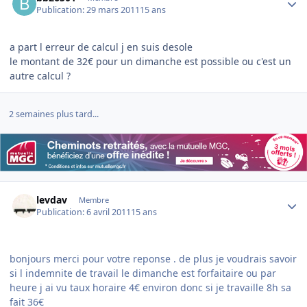
Publication:
29 mars 2011
15 ans
a part l erreur de calcul j en suis desole
le montant de 32€ pour un dimanche est possible ou c'est un
autre calcul ?
2 semaines plus tard...
Author stats
levdav
Membre
Publication:
6 avril 2011
15 ans
bonjours merci pour votre reponse . de plus je voudrais savoir
si l indemnite de travail le dimanche est forfaitaire ou par
heure j ai vu taux horaire 4€ environ donc si je travaille 8h sa
fait 36€