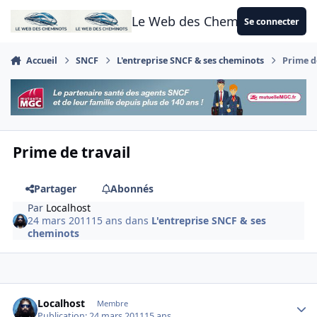
Aller au contenu
Le Web des Cheminots
Se connecter
Accueil
SNCF
L'entreprise SNCF & ses cheminots
Prime d
Prime de travail
Partager
Abonnés
Par
Localhost
24 mars 2011
15 ans
dans
L'entreprise SNCF & ses
cheminots
Author stats
Localhost
Membre
Publication:
24 mars 2011
15 ans