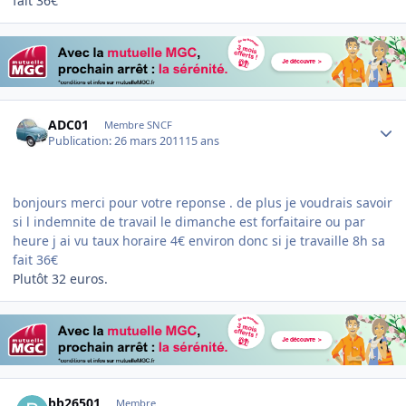
fait 36€
Author stats
ADC01
Membre SNCF
Publication:
26 mars 2011
15 ans
bonjours merci pour votre reponse . de plus je voudrais savoir
si l indemnite de travail le dimanche est forfaitaire ou par
heure j ai vu taux horaire 4€ environ donc si je travaille 8h sa
fait 36€
Plutôt 32 euros.
Author stats
bb26501
Membre