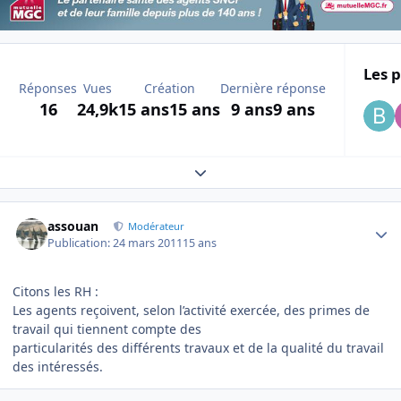
Les p
Réponses
Vues
Création
Dernière réponse
16
24,9k
15 ans
15 ans
9 ans
9 ans
Expand topic overview
Author stats
assouan
Modérateur
Publication:
24 mars 2011
15 ans
Citons les RH :
Les agents reçoivent, selon l’activité exercée, des primes de
travail qui tiennent compte des
particularités des différents travaux et de la qualité du travail
des intéressés.