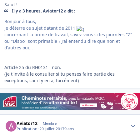
Salut !
Il y a 3 heures, Aviator12 a dit :
Bonjour à tous,
je déterre ce sujet datant de 2011
concernant la prime de travail, savez-vous si les journées "Z"
ou "Dispo" sont primable ? J'ai entendu dire que non et
d'autres oui...
Article 25 du RH0131 : non.
(Je t'invite à le consulter si tu penses faire partie des
exceptions, car il y en a, forcément)
Author stats
Aviator12
Membre
Publication:
29 juillet 2017
9 ans