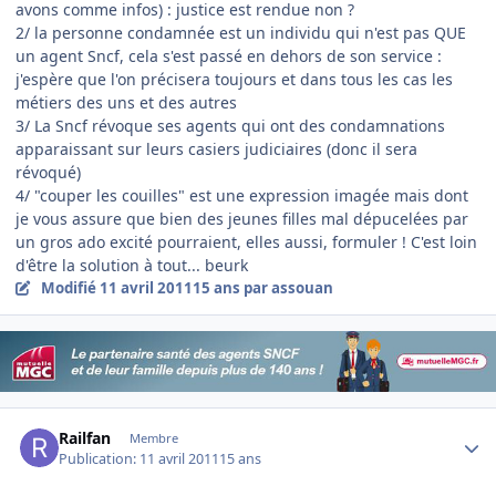
avons comme infos) : justice est rendue non ?
2/ la personne condamnée est un individu qui n'est pas QUE
un agent Sncf, cela s'est passé en dehors de son service :
j'espère que l'on précisera toujours et dans tous les cas les
métiers des uns et des autres
3/ La Sncf révoque ses agents qui ont des condamnations
apparaissant sur leurs casiers judiciaires (donc il sera
révoqué)
4/ "couper les couilles" est une expression imagée mais dont
je vous assure que bien des jeunes filles mal dépucelées par
un gros ado excité pourraient, elles aussi, formuler ! C'est loin
d'être la solution à tout... beurk
Modifié
11 avril 2011
15 ans
par assouan
Author stats
Railfan
Membre
Publication:
11 avril 2011
15 ans