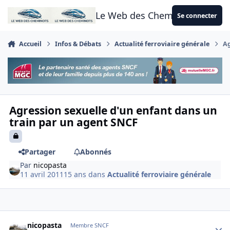
Aller au contenu
Le Web des Cheminots
Se connecter
Accueil
Infos & Débats
Actualité ferroviaire générale
Ag
Agression sexuelle d'un enfant dans un
train par un agent SNCF
Partager
Abonnés
Par
nicopasta
11 avril 2011
15 ans
dans
Actualité ferroviaire générale
Author stats
nicopasta
Membre SNCF