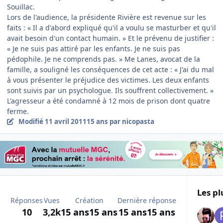
Souillac.
Lors de l'audience, la présidente Rivière est revenue sur les
faits : « Il a d'abord expliqué qu'il a voulu se masturber et qu'il
avait besoin d'un contact humain. » Et le prévenu de justifier :
« Je ne suis pas attiré par les enfants. Je ne suis pas
pédophile. Je ne comprends pas. » Me Lanes, avocat de la
famille, a souligné les conséquences de cet acte : « J'ai du mal
à vous présenter le préjudice des victimes. Les deux enfants
sont suivis par un psychologue. Ils souffrent collectivement. »
L'agresseur a été condamné à 12 mois de prison dont quatre
ferme.
Modifié
11 avril 2011
15 ans
par nicopasta
Les pl
Réponses
Vues
Création
Dernière réponse
10
3,2k
15 ans
15 ans
15 ans
15 ans