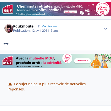
Author stats
Roukmoute
Modérateur
Publication:
12 avril 2011
15 ans
zzz
Ce sujet ne peut plus recevoir de nouvelles
réponses.