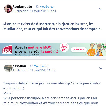
Author stats
Roukmoute
Modérateur
Publication:
11 avril 2011
15 ans
Si on peut éviter de disserter sur la "justice laxiste", les
mutilations, tout ce qui fait des conversations de comptoir...
Author stats
assouan
Modérateur
Publication:
11 avril 2011
15 ans
Toujours délicat de se positionner alors qu'on a si peu d'infos
(un article....)
Mais :
1/ la personne inculpée a été condamnée (nous parlons au
minimum d'exhibition et d'attouchements dans ce que nous