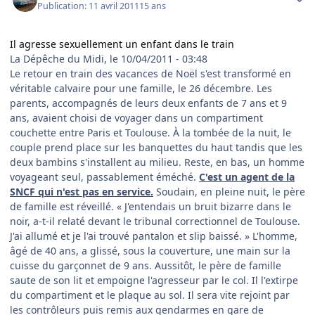
Publication:
11 avril 2011
15 ans
Il agresse sexuellement un enfant dans le train
La Dépêche du Midi, le 10/04/2011 - 03:48
Le retour en train des vacances de Noël s'est transformé en
véritable calvaire pour une famille, le 26 décembre. Les
parents, accompagnés de leurs deux enfants de 7 ans et 9
ans, avaient choisi de voyager dans un compartiment
couchette entre Paris et Toulouse. À la tombée de la nuit, le
couple prend place sur les banquettes du haut tandis que les
deux bambins s'installent au milieu. Reste, en bas, un homme
voyageant seul, passablement éméché.
C'est un agent de la
SNCF qui n'est pas en service.
Soudain, en pleine nuit, le père
de famille est réveillé. « J'entendais un bruit bizarre dans le
noir, a-t-il relaté devant le tribunal correctionnel de Toulouse.
J'ai allumé et je l'ai trouvé pantalon et slip baissé. » L'homme,
âgé de 40 ans, a glissé, sous la couverture, une main sur la
cuisse du garçonnet de 9 ans. Aussitôt, le père de famille
saute de son lit et empoigne l'agresseur par le col. Il l'extirpe
du compartiment et le plaque au sol. Il sera vite rejoint par
les contrôleurs puis remis aux gendarmes en gare de