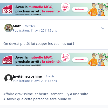
Author stats
Matt
Membre
Publication:
11 avril 2011
15 ans
On devrai plutôt lui couper les couilles oui !
Invité necroshine
Invités
Publication:
11 avril 2011
15 ans
Affaire gravissime, et heureusement, il y a une suite...
A savoir que cette personne sera punie !!!