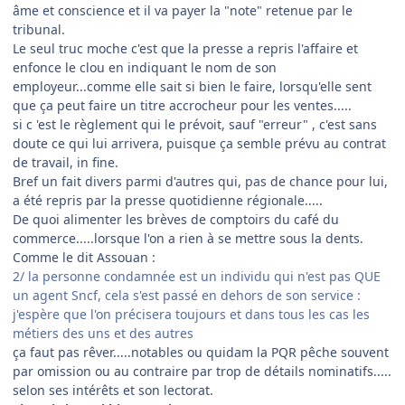
âme et conscience et il va payer la "note" retenue par le
tribunal.
Le seul truc moche c'est que la presse a repris l'affaire et
enfonce le clou en indiquant le nom de son
employeur...comme elle sait si bien le faire, lorsqu'elle sent
que ça peut faire un titre accrocheur pour les ventes.....
si c 'est le règlement qui le prévoit, sauf "erreur" , c'est sans
doute ce qui lui arrivera, puisque ça semble prévu au contrat
de travail, in fine.
Bref un fait divers parmi d'autres qui, pas de chance pour lui,
a été repris par la presse quotidienne régionale.....
De quoi alimenter les brèves de comptoirs du café du
commerce.....lorsque l'on a rien à se mettre sous la dents.
Comme le dit Assouan :
2/ la personne condamnée est un individu qui n'est pas QUE
un agent Sncf, cela s'est passé en dehors de son service :
j'espère que l'on précisera toujours et dans tous les cas les
métiers des uns et des autres
ça faut pas rêver.....notables ou quidam la PQR pêche souvent
par omission ou au contraire par trop de détails nominatifs.....
selon ses intérêts et son lectorat.