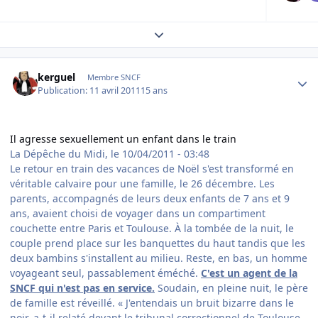
Expand topic overview
Author stats
kerguel
Membre SNCF
Publication:
11 avril 2011
15 ans
Il agresse sexuellement un enfant dans le train
La Dépêche du Midi, le 10/04/2011 - 03:48
Le retour en train des vacances de Noël s'est transformé en
véritable calvaire pour une famille, le 26 décembre. Les
parents, accompagnés de leurs deux enfants de 7 ans et 9
ans, avaient choisi de voyager dans un compartiment
couchette entre Paris et Toulouse. À la tombée de la nuit, le
couple prend place sur les banquettes du haut tandis que les
deux bambins s'installent au milieu. Reste, en bas, un homme
voyageant seul, passablement éméché.
C'est un agent de la
SNCF qui n'est pas en service.
Soudain, en pleine nuit, le père
de famille est réveillé. « J'entendais un bruit bizarre dans le
noir, a-t-il relaté devant le tribunal correctionnel de Toulouse.