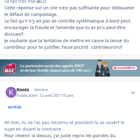
ca fait très mal
Cette réponse sur un site n'est pas suffisante pour dédouaner
le défaut de compostage.
Le fait qu'il n'y ait pas de contrôle systématique à bord peut
encourager la fraude et l'amende que tu as pris peut être
dissuasif.
Je souhaite que ta tentative de mettre en cause la tenue du
contrôleur pour te justifier, fasse pschitt
controleursncf
Author stats
Koots
Membre
Publication:
12 avril 2011
15 ans
AUTEUR
Ah bon, tu ne l'as pas reconnu et pourtant tu as ouvert le
sujet en disant le contraire :
Pour revenir la dessus, j'ai juste repris les paroles du