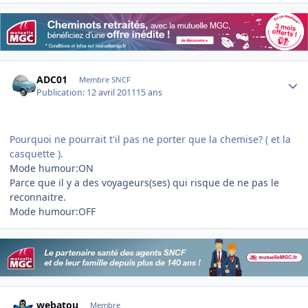
Author stats
ADC01
Membre SNCF
Publication:
12 avril 2011
15 ans
Pourquoi ne pourrait t'il pas ne porter que la chemise? ( et la
casquette ).
Mode humour:ON
Parce que il y a des voyageurs(ses) qui risque de ne pas le
reconnaitre.
Mode humour:OFF
Author stats
webatou
Membre