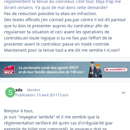
reglementent la tenue du conroleur, c'est tout. Déja trop me
diront certains. Y'a quoi de mal dans cette demande?
Pas de reduction possible tu etais en infraction.
Des textes officiels j'en connait pas,par contre il est dit partout
que tu dois te presenter aupres du controleur afin de
regulariser ta situation et ceci avant les operations de
controles,en toute logique si tu ne fais pas l'effort de te
presenter avant le controleur passe en mode controle.
Maintenant pour la tenue tout a ete dit me semble t-il,non?
Author stats
sdx
Membre
Publication:
13 avril 2011
15 ans
Bonjour à tous,
Je suis "voyageur lambda" et il me semble que la
réglementation tarifaire dit qu'en cas d'irrégularité (par
exemple de billet non composté), le voyageur doit
se