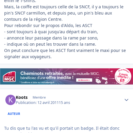
enfin le T-shirts.
Mais, la coiffe est toujours celle de la SNCF, il y a toujours le
pin's SNCF carmillon, et depuis peu, un pin's bleu aux
contours de la région Centre.
Pour rebondir sur le propos d'Aldo, les ASCT
- sont toujours à quai jusqu'au départ du train,
- annonce leur passage dans la rame par sono,
- indique où on peut les trouver dans la rame.
On peut conclure que les ASCT font vraiment le maxi pour se
signaler aux voyageurs.
Author stats
Koots
Membre
Publication:
12 avril 2011
15 ans
AUTEUR
Tu dis que tu l'as vu et qu'il portait un badge. Il était donc