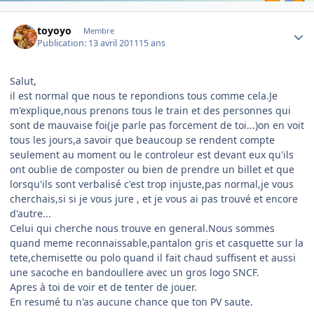
Author stats
toyoyo
Membre
Publication:
13 avril 2011
15 ans
Salut,
il est normal que nous te repondions tous comme cela.Je
m'explique,nous prenons tous le train et des personnes qui
sont de mauvaise foi(je parle pas forcement de toi...)on en voit
tous les jours,a savoir que beaucoup se rendent compte
seulement au moment ou le controleur est devant eux qu'ils
ont oublie de composter ou bien de prendre un billet et que
lorsqu'ils sont verbalisé c'est trop injuste,pas normal,je vous
cherchais,si si je vous jure , et je vous ai pas trouvé et encore
d'autre...
Celui qui cherche nous trouve en general.Nous sommes
quand meme reconnaissable,pantalon gris et casquette sur la
tete,chemisette ou polo quand il fait chaud suffisent et aussi
une sacoche en bandoullere avec un gros logo SNCF.
Apres à toi de voir et de tenter de jouer.
En resumé tu n'as aucune chance que ton PV saute.