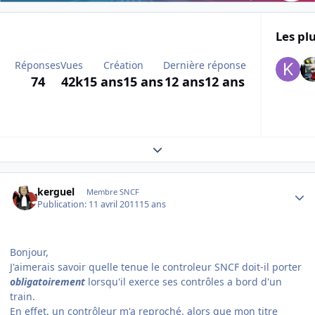
Les plu
Réponses
Vues
Création
Dernière réponse
74
42k
15 ans
15 ans
12 ans
12 ans
Expand topic overview
Author stats
kerguel
Membre SNCF
Publication:
11 avril 2011
15 ans
Bonjour,
J'aimerais savoir quelle tenue le controleur SNCF doit-il porter
obligatoirement
lorsqu'il exerce ses contrôles a bord d'un
train.
En effet, un contrôleur m'a reproché, alors que mon titre