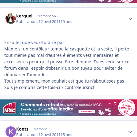
Author stats
kerguel
Membre SNCF
Publication:
12 avril 2011
15 ans
Ensuite, que veux-tu dire par
Même si un contôleur tombe la casquette et la veste, il porte
tout même pas mal d'autres éléments vestimentaires et
accessoires pour qu'il puisse être identifié. Tu es venu sur ce
forum dans l'espoir d'obtenir un bon tuyau pour éviter de
débourser l'amende.
Tout simplement, mon souhait est que tu n'aboutisses pas
Suis je compris cette fois-ci ? controleursncf
Author stats
Koots
Membre
Publication:
12 avril 2011
15 ans