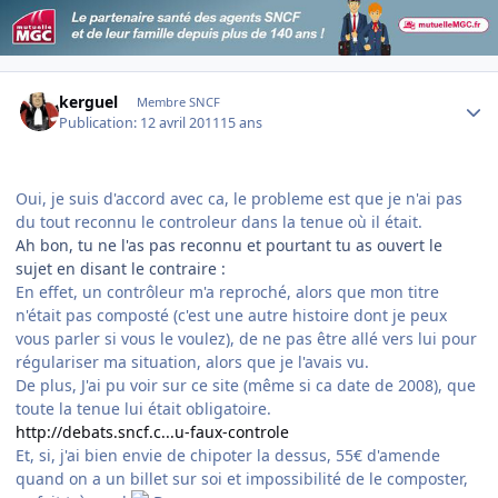
Author stats
kerguel
Membre SNCF
Publication:
12 avril 2011
15 ans
Oui, je suis d'accord avec ca, le probleme est que je n'ai pas
du tout reconnu le controleur dans la tenue où il était.
Ah bon, tu ne l'as pas reconnu et pourtant tu as ouvert le
sujet en disant le contraire :
En effet, un contrôleur m'a reproché, alors que mon titre
n'était pas composté (c'est une autre histoire dont je peux
vous parler si vous le voulez), de ne pas être allé vers lui pour
régulariser ma situation,
alors que je l'avais vu
.
De plus, J'ai pu voir sur ce site (même si ca date de 2008), que
toute la tenue lui était obligatoire.
http://debats.sncf.c...u-faux-controle
Et, si, j'ai bien envie de chipoter la dessus, 55€ d'amende
quand on a un billet sur soi et impossibilité de le composter,