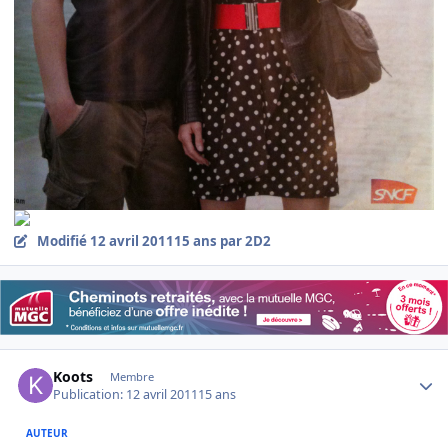
Modifié
12 avril 2011
15 ans
par 2D2
Author stats
Koots
Membre
Publication:
12 avril 2011
15 ans
AUTEUR