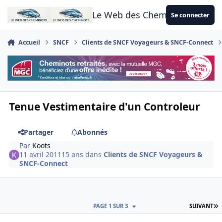
Aller au contenu
Le Web des Cheminots
Se connecter
Accueil
SNCF
Clients de SNCF Voyageurs & SNCF-Connect
Tenue Vestimentaire d'un Controleur
Partager
Abonnés
Par
Koots
11 avril 2011
15 ans
dans
Clients de SNCF Voyageurs &
SNCF-Connect
D
PAGE 1 SUR 3
SUIVANT
Author stats