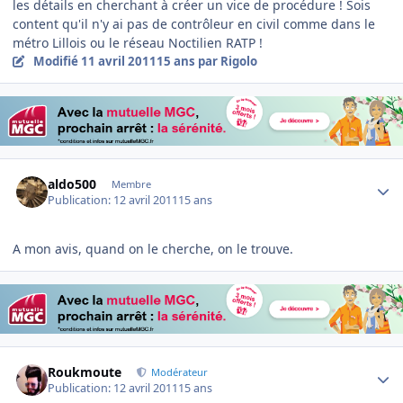
les détails en cherchant à créer un vice de procédure ! Sois
content qu'il n'y ai pas de contrôleur en civil comme dans le
métro Lillois ou le réseau Noctilien RATP !
Modifié
11 avril 2011
15 ans
par Rigolo
Author stats
aldo500
Membre
Publication:
12 avril 2011
15 ans
A mon avis, quand on le cherche, on le trouve.
Author stats
Roukmoute
Modérateur
Publication:
12 avril 2011
15 ans