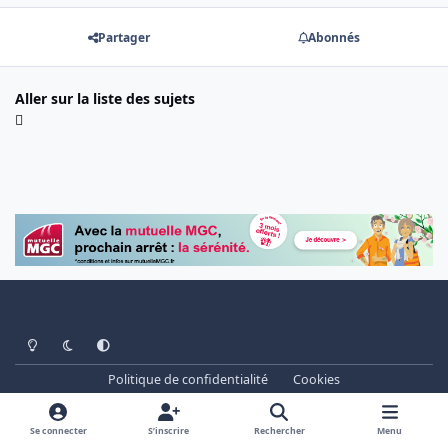
Partager
Abonnés
Aller sur la liste des sujets
Light Mode
Dark Mode
System Preference
Politique de confidentialité
Cookies
www.cheminots.net - Forum Libre depuis 2003
Powered by
Invision Community
Se connecter
S’inscrire
Rechercher
Menu