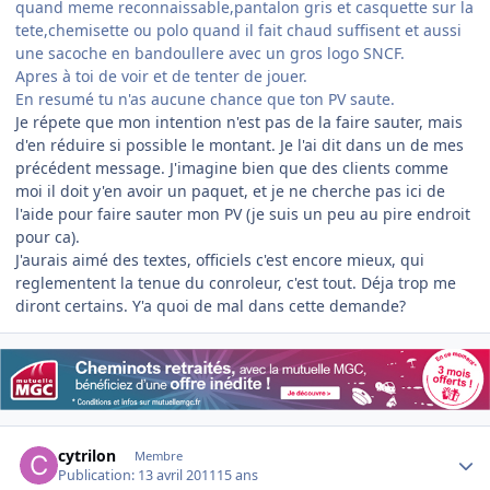
quand meme reconnaissable,pantalon gris et casquette sur la
tete,chemisette ou polo quand il fait chaud suffisent et aussi
une sacoche en bandoullere avec un gros logo SNCF.
Apres à toi de voir et de tenter de jouer.
En resumé tu n'as aucune chance que ton PV saute.
Je répete que mon intention n'est pas de la faire sauter, mais
d'en réduire si possible le montant. Je l'ai dit dans un de mes
précédent message. J'imagine bien que des clients comme
moi il doit y'en avoir un paquet, et je ne cherche pas ici de
l'aide pour faire sauter mon PV (je suis un peu au pire endroit
pour ca).
J'aurais aimé des textes, officiels c'est encore mieux, qui
reglementent la tenue du conroleur, c'est tout. Déja trop me
diront certains. Y'a quoi de mal dans cette demande?
Author stats
cytrilon
Membre
Publication:
13 avril 2011
15 ans