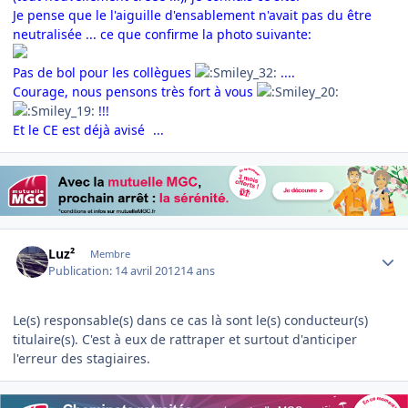
Je pense que le l'aiguille d'ensablement n'avait pas du être
neutralisée ... ce que confirme la photo suivante:
Pas de bol pour les collègues
....
Courage, nous pensons très fort à vous
!!!
Et le CE est déjà avisé
...
Author stats
Luz²
Membre
Publication:
14 avril 2012
14 ans
Le(s) responsable(s) dans ce cas là sont le(s) conducteur(s)
titulaire(s). C'est à eux de rattraper et surtout d'anticiper
l'erreur des stagiaires.