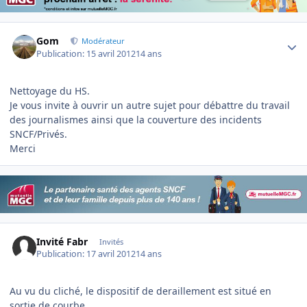
Author stats
Gom
Modérateur
Publication:
15 avril 2012
14 ans
Nettoyage du HS.
Je vous invite à ouvrir un autre sujet pour débattre du travail
des journalismes ainsi que la couverture des incidents
SNCF/Privés.
Merci
Invité Fabr
Invités
Publication:
17 avril 2012
14 ans
Au vu du cliché, le dispositif de deraillement est situé en
sortie de courbe....