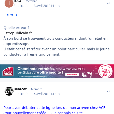
IGS4
Membre
Publication:
13 avril 2012
14 ans
AUTEUR
Quelle erreur ?
Estrepublicain.fr
À son bord se trouvaient trois conducteurs, dont l’un était en
apprentissage.
Il était censé s’arrêter avant un point particulier, mais le jeune
conducteur a freiné tardivement.
Author stats
Bearcat
Membre
Publication:
14 avril 2012
14 ans
Pour avoir débuter cette ligne lors de mon arrivée chez VCF
(tout nouvellement créée ...), je connais ce site.