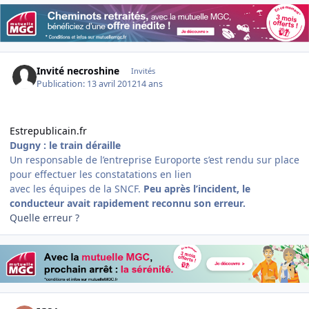
Invité necroshine
Invités
Publication:
13 avril 2012
14 ans
Estrepublicain.fr
Dugny : le train déraille
Un responsable de l’entreprise Europorte s’est rendu sur place
pour effectuer les constatations en lien
avec les équipes de la SNCF.
Peu après l’incident, le
conducteur avait rapidement reconnu son erreur.
Quelle erreur ?
Author stats