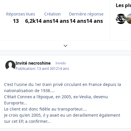
Les pl
Réponses
Vues
Création
Dernière réponse
13
6,2k
14 ans
14 ans
14 ans
14 ans
Expand topic overview
Invité necroshine
Invités
Publication:
13 avril 2012
14 ans
C'est l'usine du 1er train privé circulant en France depuis la
nationalisation de 1938....
C'était Connex a l'époque, en 2005, ex-Veolia, devenu
Europorte...
Le client est donc fidèle au transporteur....
Je crois qu'en 2005, il y avait eu un deraillement également
sur cet EP, a confirmer...