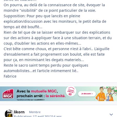
On pourra, au delà de la connaissance de site, évoquer la
moindre "visibilité" de ce point particulier de la voie.
Supposition: Pour peu que lancés en pleine
explication/discussion avec les moniteurs, le petit delta de
temps ait été bouffé...
Rien de tel que de se laisser embarquer sur des explications
sur des actions à appliquer face à une situation terrain, et du
coup, d'oublier les actions en elles-mêmes...
C'est bête comme choux, et personne n'est à l'abri.. L'aiguille
d'ensablement a fait proprement son boulot, elle est faite
pour ça, en minimisant les degats materiels...
Reste le sacro saint temps perdu pour quelques
automobilistes...et l'article intimement lié..
Fabrice
Author stats
likorn
Membre
Publication:
17 avril 2012
14 ans