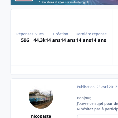
Réponses
Vues
Création
Dernière réponse
596
44,3k
14 ans
14 ans
14 ans
14 ans
Publication:
23 avril 2012
Bonjour,
J'ouvre ce sujet pour di
N'hésitez pas à partici
nicopasta