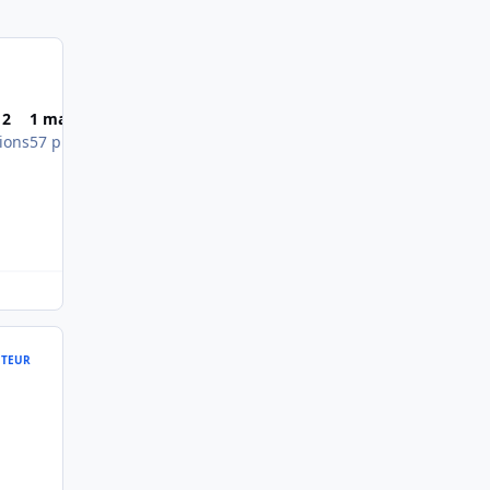
Most Popular Posts
12
1 mai 2012
25 avril 2012
ions
57 publications
52 publications
TEUR