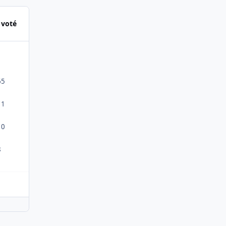
 voté
65
11
10
8