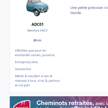
Une petite précision s'
lourde.
ADC01
Membre SNCF
44k
messages
Ville:
Rien que pour en
emmerder certain, province
Entreprise:
Libre.
Service:
Out
Métier & Lieu:
Bon à rien et
mauvais à tout, ici et là, partout
et nul part.