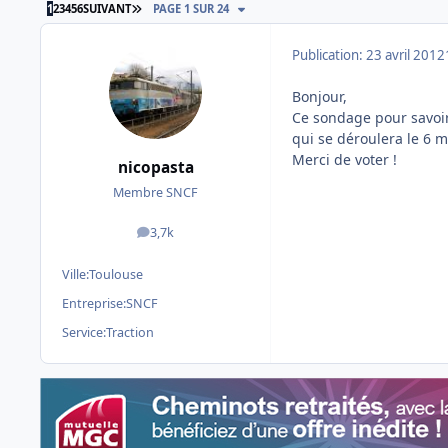
DERNIÈRE PAGE
1
2
3
4
5
6
SUIVANT
PAGE 1 SUR 24
Publication:
23 avril 2012
Bonjour,
Ce sondage pour savoir 
qui se déroulera le 6 m
Merci de voter !
nicopasta
Membre SNCF
3,7k
messages
Ville:
Toulouse
Entreprise:
SNCF
Service:
Traction