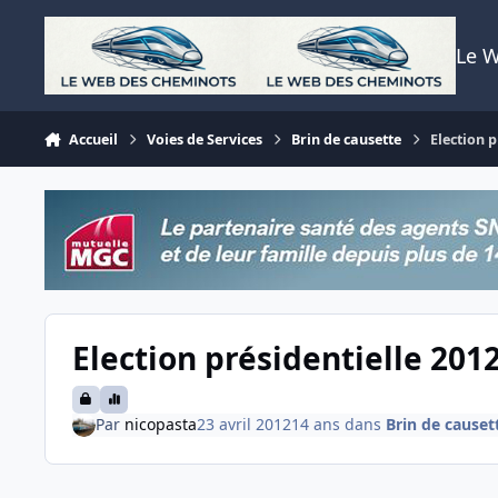
Aller au contenu
Le 
Accueil
Voies de Services
Brin de causette
Election p
Election présidentielle 201
Par
nicopasta
23 avril 2012
14 ans
dans
Brin de causet