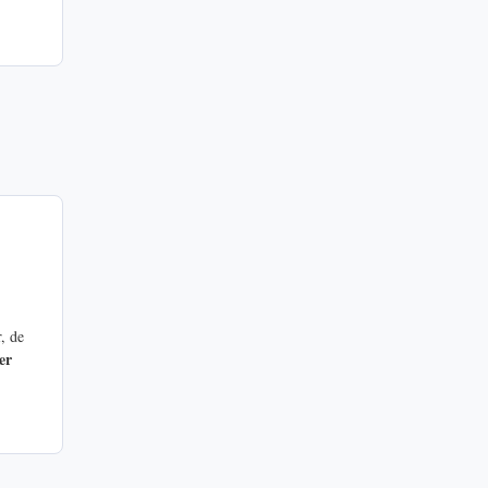
r, de
er