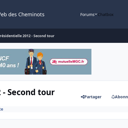
Web des Cheminots
Forums
Chatbox
résidentielle 2012 - Second tour
2 - Second tour
Partager
Abonn
te