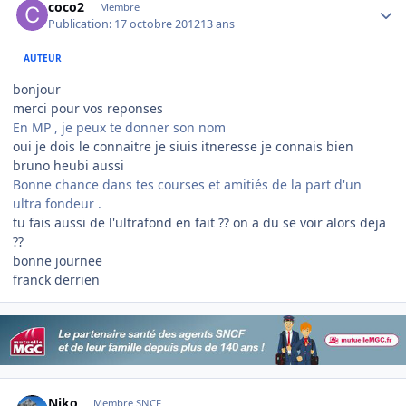
coco2
Membre
Publication:
17 octobre 2012
13 ans
AUTEUR
bonjour
merci pour vos reponses
En MP , je peux te donner son nom
oui je dois le connaitre je siuis itneresse je connais bien
bruno heubi aussi
Bonne chance dans tes courses et amitiés de la part d'un
ultra fondeur .
tu fais aussi de l'ultrafond en fait ?? on a du se voir alors deja
??
bonne journee
franck derrien
Author stats
Niko
Membre SNCF