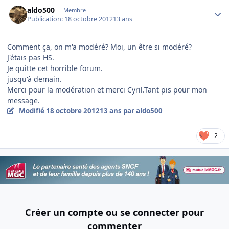
Author stats
aldo500
Membre
Publication:
18 octobre 2012
13 ans
Comment ça, on m'a modéré? Moi, un être si modéré?
J'étais pas HS.
Je quitte cet horrible forum.
jusqu'à demain.
Merci pour la modération et merci Cyril.Tant pis pour mon
message.
Modifié
18 octobre 2012
13 ans
par aldo500
2
Créer un compte ou se connecter pour
commenter