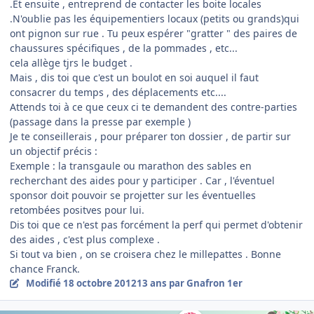
.Et ensuite , entreprend de contacter les boite locales
.N'oublie pas les équipementiers locaux (petits ou grands)qui
ont pignon sur rue . Tu peux espérer "gratter " des paires de
chaussures spécifiques , de la pommades , etc...
cela allège tjrs le budget .
Mais , dis toi que c'est un boulot en soi auquel il faut
consacrer du temps , des déplacements etc....
Attends toi à ce que ceux ci te demandent des contre-parties
(passage dans la presse par exemple )
Je te conseillerais , pour préparer ton dossier , de partir sur
un objectif précis :
Exemple : la transgaule ou marathon des sables en
recherchant des aides pour y participer . Car , l'éventuel
sponsor doit pouvoir se projetter sur les éventuelles
retombées positves pour lui.
Dis toi que ce n'est pas forcément la perf qui permet d'obtenir
des aides , c'est plus complexe .
Si tout va bien , on se croisera chez le millepattes . Bonne
chance Franck.
Modifié
18 octobre 2012
13 ans
par Gnafron 1er