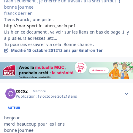
l'aah seulement , je cherche un travail ( a la sncf surtout
)
bonne journee
franck derrien
Tiens Franck , une piste :
http://cnar-sport.fr...ation_sncfx.pdf
Lis bien ce document , va voir sur les liens en bas de page .Il y
a plusieurs adresses ,etc...
Tu pourrais essayrer via cela .Bonne chance .
Modifié
18 octobre 2012
13 ans
par Gnafron 1er
Author stats
coco2
Membre
Publication:
18 octobre 2012
13 ans
AUTEUR
bonjour
merci beaucoup pour les liens
bonne journee