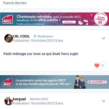
franck derrien
Author stats
CRL COOL
Modérateur
Publication:
18 octobre 2012
13 ans
Petit ménage sur tout ce qui était hors sujet
1
Author stats
kerguel
Membre SNCF
Publication:
18 octobre 2012
13 ans