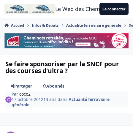
Aller au contenu
Le Web des Cheminots
Se connecter
Accueil
Infos & Débats
Actualité ferroviaire générale
Se
Se faire sponsoriser par la SNCF pour
des courses d'ultra ?
Partager
Abonnés
Par
coco2
17 octobre 2012
13 ans
dans
Actualité ferroviaire
générale
Author stats