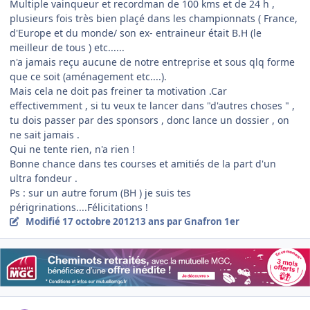
Multiple vainqueur et recordman de 100 kms et de 24 h ,
plusieurs fois très bien plaçé dans les championnats ( France,
d'Europe et du monde/ son ex- entraineur était B.H (le
meilleur de tous ) etc......
n'a jamais reçu aucune de notre entreprise et sous qlq forme
que ce soit (aménagement etc....).
Mais cela ne doit pas freiner ta motivation .Car
effectivemment , si tu veux te lancer dans "d'autres choses " ,
tu dois passer par des sponsors , donc lance un dossier , on
ne sait jamais .
Qui ne tente rien, n'a rien !
Bonne chance dans tes courses et amitiés de la part d'un
ultra fondeur .
Ps : sur un autre forum (BH ) je suis tes
périgrinations....Félicitations !
Modifié
17 octobre 2012
13 ans
par Gnafron 1er
Author stats