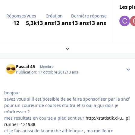
Les pl
Réponses
Vues
Création
Dernière réponse
12
5,3k
13 ans
13 ans
13 ans
13 ans
Expand topic overview
Author stats
Pascal 45
Membre
Publication:
17 octobre 2012
13 ans
bonjour
savez vous si il est possible de se faire sponsoriser par la sncf
pour un coureur de courses d'ultra et si oui a qui dois je
m'adresser ?
mes resultats en course a pied sont sur
http://statistik.d-u...p?
runner=121938
et je fais aussi de la amrche athletique , ma meilleure