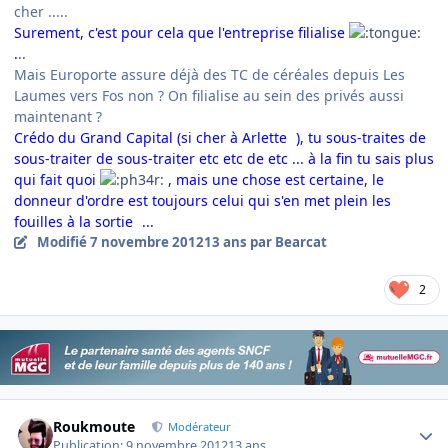
cher .....
Surement, c'est pour cela que l'entreprise filialise
.
..
Mais Europorte assure déjà des TC de céréales depuis Les
Laumes vers Fos non ? On filialise au sein des privés aussi
maintenant ?
Crédo du Grand Capital (si cher à Arlette
)
, tu sous-traites de
sous-traiter de sous-traiter etc etc de etc ... à la fin tu sais plus
qui fait quoi
, mais une chose est certaine, le
donneur d'ordre est toujours celui qui s'en met plein les
fouilles à la sortie
...
Modifié
7 novembre 2012
13 ans
par Bearcat
2
Author stats
Roukmoute
Modérateur
Publication:
9 novembre 2012
13 ans