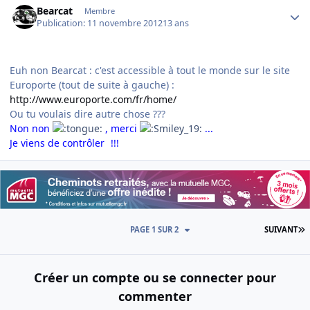
Bearcat
Membre
Publication:
11 novembre 2012
13 ans
Euh non Bearcat : c'est accessible à tout le monde sur le site
Europorte (tout de suite à gauche) :
http://www.europorte.com/fr/home/
Ou tu voulais dire autre chose ???
Non non
, merci
...
Je viens de contrôler
!!!
D
PAGE 1 SUR 2
SUIVANT
Créer un compte ou se connecter pour
commenter