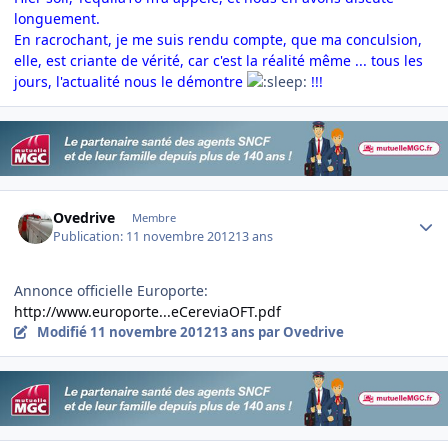
longuement.
En racrochant, je me suis rendu compte, que m
a conculsion,
elle, est criante de vérité, car c'est la réalité même
... tous les
jours, l'actualité nous le démontre
!!!
Author stats
Ovedrive
Membre
Publication:
11 novembre 2012
13 ans
Annonce officielle Europorte:
http://www.europorte...eCereviaOFT.pdf
Modifié
11 novembre 2012
13 ans
par Ovedrive