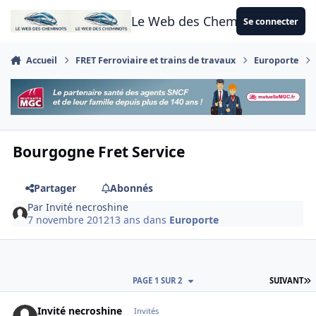
Aller au contenu
Le Web des Cheminots
Se connecter
Accueil
FRET Ferroviaire et trains de travaux
Europorte
Bourgogne Fret Service
Partager
Abonnés
Par
Invité necroshine
7 novembre 2012
13 ans
dans
Europorte
D
PAGE 1 SUR 2
SUIVANT
Invité necroshine
Invités