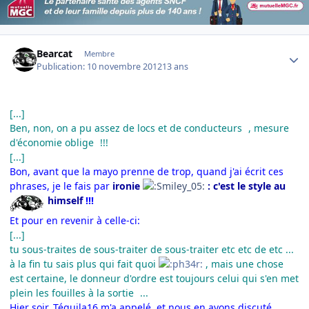
Author stats
Bearcat
Membre
Publication:
10 novembre 2012
13 ans
[...]
Ben, non, on a pu assez de locs et de conducteurs
, mesure
d'économie oblige
!!!
[...]
Bon, avant que la mayo prenne de trop, quand j'ai écrit ces
phrases, je le fais pa
r
ironie
: c'est le style au
himself
!!!
Et pour en revenir à celle-ci:
[...]
tu sous-traites de sous-traiter de sous-traiter etc etc de etc ...
à la fin tu sais plus qui fait quoi
, mais une chose
est certaine, le donneur d'ordre est toujours celui qui s'en met
plein les fouilles à la sortie
...
Hier soir, Téquila16 m'a appelé, et nous en avons discuté