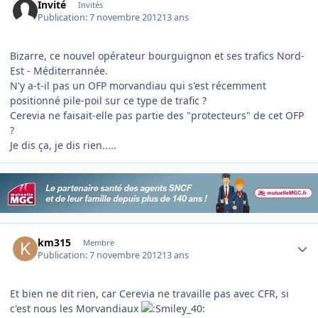
Invité
Invités
Publication:
7 novembre 2012
13 ans
Bizarre, ce nouvel opérateur bourguignon et ses trafics Nord-
Est - Méditerrannée.
N'y a-t-il pas un OFP morvandiau qui s'est récemment
positionné pile-poil sur ce type de trafic ?
Cerevia ne faisait-elle pas partie des "protecteurs" de cet OFP
?
Je dis ça, je dis rien.....
Author stats
km315
Membre
Publication:
7 novembre 2012
13 ans
Et bien ne dit rien, car Cerevia ne travaille pas avec CFR, si
c'est nous les Morvandiaux