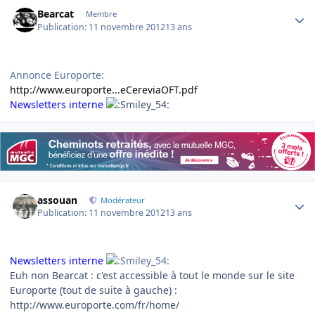
Author stats
Bearcat
Membre
Publication:
11 novembre 2012
13 ans
Annonce Europorte:
http://www.europorte...eCereviaOFT.pdf
Newsletters interne
Author stats
assouan
Modérateur
Publication:
11 novembre 2012
13 ans
Newsletters interne
Euh non Bearcat : c'est accessible à tout le monde sur le site
Europorte (tout de suite à gauche) :
http://www.europorte.com/fr/home/