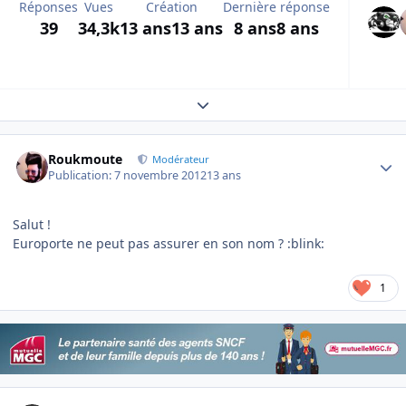
Réponses
Vues
Création
Dernière réponse
39
34,3k
13 ans
13 ans
8 ans
8 ans
Expand topic overview
Author stats
Roukmoute
Modérateur
Publication:
7 novembre 2012
13 ans
Salut !
Europorte ne peut pas assurer en son nom ? :blink:
1