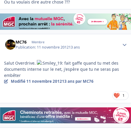
Ou tu voulais dire autre chose ???
Author stats
MC76
Membre
Publication:
11 novembre 2012
13 ans
Salut Overdrive.
fait gaffe quand tu met des
documents interne sur le net, j'espère que tu ne seras pas
embêter
Modifié
11 novembre 2012
13 ans
par MC76
1
Author stats