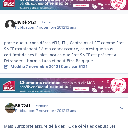
Invité 5121
Invités
Publication:
7 novembre 2012
13 ans
parce que tu considères VFLI, ITL, Captrains et SFI comme Fret
SNCF maintenant ? à ma connaissance, ce n'est que sous
certificat de ses filiales locales que Fret SNCF est présent à
l'étranger .. hormis Luco et peut-être Belgique
Modifié
7 novembre 2012
13 ans
par 5121
Author stats
BB 7241
Membre
Publication:
7 novembre 2012
13 ans
Mais Europorte assure déjà des TC de céréales depuis Les