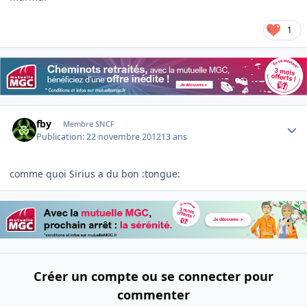
1
Author stats
fby
Membre SNCF
Publication:
22 novembre 2012
13 ans
comme quoi Sirius a du bon :tongue:
Créer un compte ou se connecter pour
commenter