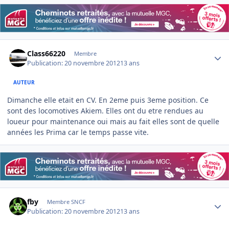
Author stats
Class66220
Membre
Publication:
20 novembre 2012
13 ans
AUTEUR
Dimanche elle etait en CV. En 2eme puis 3eme position. Ce
sont des locomotives Akiem. Elles ont du etre rendues au
loueur pour maintenance oui mais au fait elles sont de quelle
années les Prima car le temps passe vite.
Author stats
fby
Membre SNCF
Publication:
20 novembre 2012
13 ans