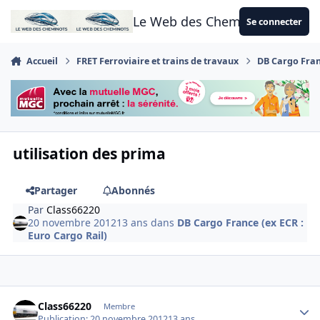
Aller au contenu
Le Web des Cheminots
Se connecter
Accueil
FRET Ferroviaire et trains de travaux
DB Cargo Franc
utilisation des prima
Partager
Abonnés
Par
Class66220
20 novembre 2012
13 ans
dans
DB Cargo France (ex ECR :
Euro Cargo Rail)
Author stats
Class66220
Membre
Publication:
20 novembre 2012
13 ans