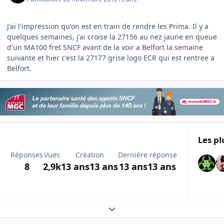
J'ai l'impression qu'on est en train de rendre les Prima. Il y a
quelques semaines, j'ai croise la 27156 au nez jaune en queue
d'un MA100 fret SNCF avant de la voir a Belfort la semaine
suivante et hier c'est la 27177 grise logo ECR qui est rentree a
Belfort.
Les pl
Réponses
Vues
Création
Dernière réponse
8
2,9k
13 ans
13 ans
13 ans
13 ans
Expand topic overview