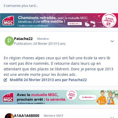
3 semaines plus tard...
Author stats
Patache22
Membre
Publication:
24 février 2013
13 ans
En région rhones alpes ceux qui ont fait une école ta vers tb
ne vont pas être nommés. Il retourne dans leurs up en
attendant que des places se libèrent. Donc je pense que 2013
est une année morte pour les écoles adc.
Modifié
24 février 2013
13 ans
par Patache22
Author stats
A1AA1A68000
Membre SNCF