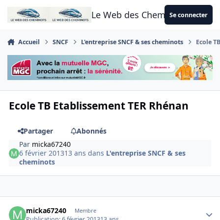
Aller au contenu
Le Web des Cheminots
Se connecter
Accueil
SNCF
L'entreprise SNCF & ses cheminots
Ecole T
Ecole TB Etablissement TER Rhénan
Partager
Abonnés
Par
micka67240
6 février 2013
13 ans
dans
L'entreprise SNCF & ses
cheminots
Author stats
micka67240
Membre
Publication:
6 février 2013
13 ans