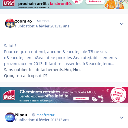
Author stats
zoom 45
Membre
Publication:
6 février 2013
13 ans
Salut !
Pour ce qu'on entend, aucune &eacute;cole TB ne sera
d&eacute;clench&eacute;e pour les &eacute;tablissements
provinciaux en 2013. Il faut reclasser les fr&eacute;teux...
Sans oublier les detachements.Hin, Hin.
Quoi, j'en ai trops dit??
Author stats
Nipou
Modérateur
Publication:
6 février 2013
13 ans