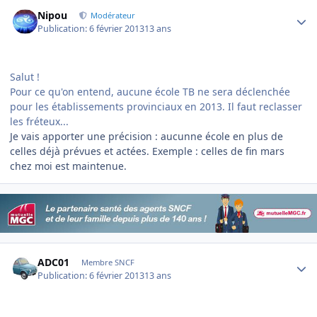
Author stats
Nipou
Modérateur
Publication:
6 février 2013
13 ans
Salut !
Pour ce qu'on entend, aucune école TB ne sera déclenchée
pour les établissements provinciaux en 2013. Il faut reclasser
les fréteux...
Je vais apporter une précision : aucunne école en plus de
celles déjà prévues et actées. Exemple : celles de fin mars
chez moi est maintenue.
Author stats
ADC01
Membre SNCF
Publication:
6 février 2013
13 ans