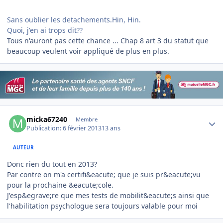
Sans oublier les detachements.Hin, Hin.
Quoi, j'en ai trops dit??
Tous n'auront pas cette chance ... Chap 8 art 3 du statut que
beaucoup veulent voir appliqué de plus en plus.
Author stats
micka67240
Membre
Publication:
6 février 2013
13 ans
AUTEUR
Donc rien du tout en 2013?
Par contre on m'a certifi&eacute; que je suis pr&eacute;vu
pour la prochaine &eacute;cole.
J'esp&egrave;re que mes tests de mobilit&eacute;s ainsi que
l'habilitation psychologue sera toujours valable pour moi