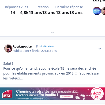
Réponses
Vues
Création
Dernière réponse
14
4,8k
13 ans
13 ans
13 ans
13 ans
Expand topic overview
Author stats
Roukmoute
Modérateur
Publication:
6 février 2013
13 ans
Salut !
Pour ce qu'on entend, aucune école TB ne sera déclenchée
pour les établissements provinciaux en 2013. Il faut reclasser
les fréteux...