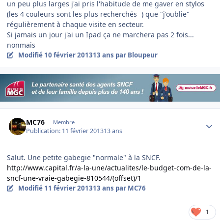
un peu plus larges j'ai pris l'habitude de me gaver en stylos
(les 4 couleurs sont les plus recherchés
) que "j'oublie"
régulièrement à chaque visite en secteur.
Si jamais un jour j'ai un Ipad ça ne marchera pas 2 fois...
nonmais
Modifié
10 février 2013
13 ans
par Bloupeur
Author stats
MC76
Membre
Publication:
11 février 2013
13 ans
Salut. Une petite gabegie "normale" à la SNCF.
http://www.capital.fr/a-la-une/actualites/le-budget-com-de-la-
sncf-une-vraie-gabegie-810544/(offset)/1
Modifié
11 février 2013
13 ans
par MC76
1