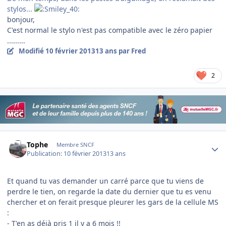
stylos...
bonjour,
C'est normal le stylo n'est pas compatible avec le zéro papier
.........
Modifié
10 février 2013
13 ans
par Fred
2
Author stats
Tophe
Membre SNCF
Publication:
10 février 2013
13 ans
Et quand tu vas demander un carré parce que tu viens de
perdre le tien, on regarde la date du dernier que tu es venu
chercher et on ferait presque pleurer les gars de la cellule MS
:
- T'en as déjà pris 1 il y a 6 mois !!