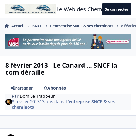
Aller au contenu
Le Web des Cheminots
Se connecter
Accueil
SNCF
L'entreprise SNCF & ses cheminots
8 févrie
8 février 2013 - Le Canard ... SNCF la
com déraille
Partager
Abonnés
Par
Dom Le Trappeur
8 février 2013
13 ans
dans
L'entreprise SNCF & ses
cheminots
Author stats