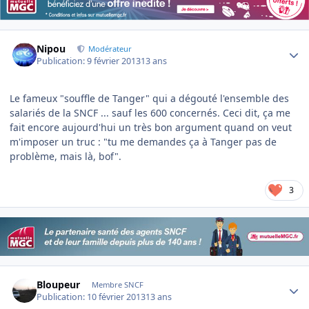
Author stats
Nipou
Modérateur
Publication:
9 février 2013
13 ans
Le fameux "souffle de Tanger" qui a dégouté l'ensemble des
salariés de la SNCF ... sauf les 600 concernés. Ceci dit, ça me
fait encore aujourd'hui un très bon argument quand on veut
m'imposer un truc : "tu me demandes ça à Tanger pas de
problème, mais là, bof".
3
Author stats
Bloupeur
Membre SNCF
Publication:
10 février 2013
13 ans