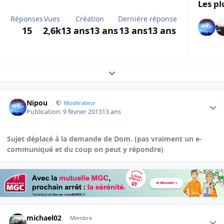
Les pl
Réponses
Vues
Création
Dernière réponse
15
2,6k
13 ans
13 ans
13 ans
13 ans
Expand topic overview
Author stats
Nipou
Modérateur
Publication:
9 février 2013
13 ans
Sujet déplacé à la demande de Dom. (pas vraiment un e-
communiqué et du coup on peut y répondre)
Author stats
michael02
Membre