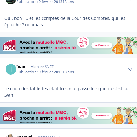
Publication:
9 février 2013
13 ans
Oui, bon .... et les comptes de la Cour des Comptes, qui les
épluche ? nonmais
Author stats
Ivan
Membre SNCF
Publication:
9 février 2013
13 ans
Le coup des tablettes était très mal passé lorsque ça s'est su.
Ivan
Author stats
kerguel
Membre SNCF