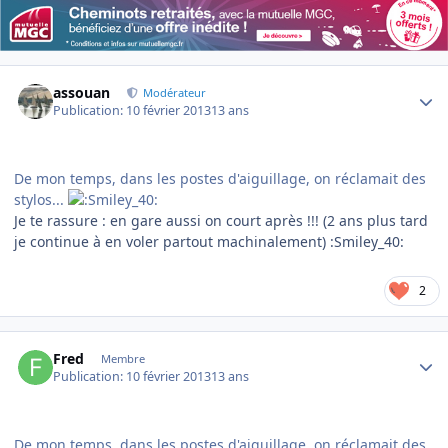
Author stats
assouan
Modérateur
Publication:
10 février 2013
13 ans
De mon temps, dans les postes d'aiguillage, on réclamait des
stylos...
Je te rassure : en gare aussi on court après !!! (2 ans plus tard
je continue à en voler partout machinalement) :Smiley_40:
2
Author stats
Fred
Membre
Publication:
10 février 2013
13 ans
De mon temps, dans les postes d'aiguillage, on réclamait des