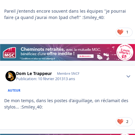
Pareil j'entends encore souvent dans les équipes "je pourrai
faire ça quand j'aurai mon Ipad chef!" :Smiley_40:
1
Author stats
Dom Le Trappeur
Membre SNCF
Publication:
10 février 2013
13 ans
AUTEUR
De mon temps, dans les postes d'aiguillage, on réclamait des
stylos... :Smiley_40:
2