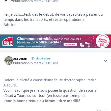
Publication:
5 mars 2013
13 ans
ha..je vois....test, dès le debut, de vos capacités à passer du
temps dans les transports, et rester operationnel....
Fabrice
Author stats
assouan
Modérateur
Publication:
5 mars 2013
13 ans
J'adore le cliché a cause d'une faute d'ortographe..mdrr
A Tours..
Voui... sauf que je me suis posée la question de savoir si
c'était à Tours ou sur tour (en fosse par exemple)...
Pour la bonne tenue du forum : titre modifié