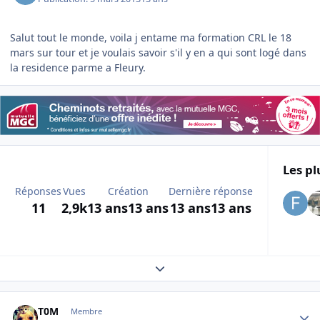
Salut tout le monde, voila j entame ma formation CRL le 18
mars sur tour et je voulais savoir s'il y en a qui sont logé dans
la residence parme a Fleury.
Les pl
Réponses
Vues
Création
Dernière réponse
11
2,9k
13 ans
13 ans
13 ans
13 ans
Expand topic overview
Author stats
T0M
Membre