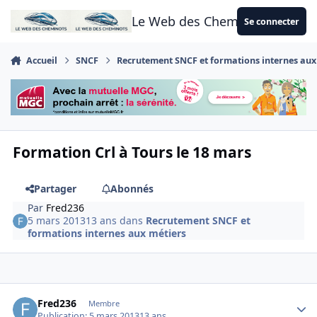
Aller au contenu
Le Web des Cheminots
Se connecter
Accueil
SNCF
Recrutement SNCF et formations internes aux
Formation Crl à Tours le 18 mars
Partager
Abonnés
Par
Fred236
5 mars 2013
13 ans
dans
Recrutement SNCF et
formations internes aux métiers
Author stats
Fred236
Membre
Publication:
5 mars 2013
13 ans