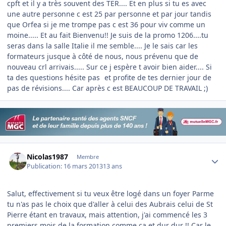
cpft et il y a très souvent des TER.... Et en plus si tu es avec
une autre personne c est 25 par personne et par jour tandis
que Orfea si je me trompe pas c est 36 pour viv comme un
moine..... Et au fait Bienvenu!! Je suis de la promo 1206....tu
seras dans la salle Italie il me semble.... Je le sais car les
formateurs jusque à côté de nous, nous prévenu que de
nouveau crl arrivais..... Sur ce j espère t avoir bien aider.... Si
ta des questions hésite pas
et profite de tes dernier jour de
pas de révisions.... Car après c est BEAUCOUP DE TRAVAIL ;)
Author stats
Nicolas1987
Membre
Publication:
16 mars 2013
13 ans
Salut, effectivement si tu veux être logé dans un foyer Parme
tu n'as pas le choix que d'aller à celui des Aubrais celui de St
Pierre étant en travaux, mais attention, j'ai commencé les 3
premiers mois de la formation comme ça et dur dur !! Car le