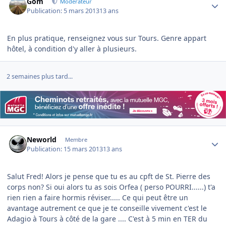
Gom
Modérateur
Publication:
5 mars 2013
13 ans
En plus pratique, renseignez vous sur Tours. Genre appart
hôtel, à condition d'y aller à plusieurs.
2 semaines plus tard...
Author stats
Neworld
Membre
Publication:
15 mars 2013
13 ans
Salut Fred! Alors je pense que tu es au cpft de St. Pierre des
corps non? Si oui alors tu as sois Orfea ( perso POURRI......) t'a
rien rien a faire hormis réviser..... Ce qui peut être un
avantage autrement ce que je te conseille vivement c'est le
Adagio à Tours à côté de la gare .... C'est à 5 min en TER du