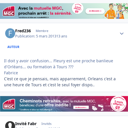
Author stats
Fred236
Membre
Publication:
5 mars 2013
13 ans
AUTEUR
Il doit y avoir confusion... Fleury est une proche banlieue
d'Orléans... ou formation à Tours ???
Fabrice
C'est ce que je pensais, mais apparrement, Orleans c'est a
une heure de Tours et c'est le seul foyer dispo..
Invité Fabr
Invités