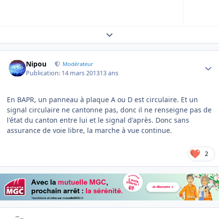
Expand topic overview
Author stats
Nipou
Modérateur
Publication:
14 mars 2013
13 ans
En BAPR, un panneau à plaque A ou D est circulaire. Et un
signal circulaire ne cantonne pas, donc il ne renseigne pas de
l'état du canton entre lui et le signal d'après. Donc sans
assurance de voie libre, la marche à vue continue.
2
Author stats