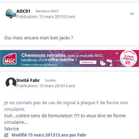
Author stats
ADC01
Membre SNCF
Publication:
15 mars 2013
13 ans
Oui mais encore mon bon Jackv ?
Invité Fabr
Invités
Publication:
15 mars 2013
13 ans
Je ne connais pas de cas de signal à plaque F de forme non
circulaire.
Euh...contre sens de formulation ??? tu veux dire de forme
circulaire...
fabrice
Modifié
15 mars 2013
13 ans
par Fabr