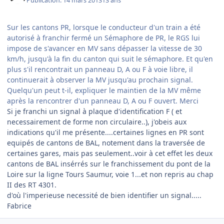
Publication:
14 mars 2013
13 ans
Sur les cantons PR, lorsque le conducteur d'un train a été
autorisé à franchir fermé un Sémaphore de PR, le RGS lui
impose de s'avancer en MV sans dépasser la vitesse de 30
km/h, jusqu'à la fin du canton qui suit le sémaphore. Et qu'en
plus s'il rencontrait un panneau D, A ou F à voie libre, il
continuerait à observer la MV jusqu'au prochain signal.
Quelqu'un peut t-il, expliquer le maintien de la MV même
après la rencontrer d'un panneau D, A ou F ouvert. Merci
Si je franchi un signal à plaque d'identification F ( et
necessairement de forme non circulaire..), j'obeis aux
indications qu'il me présente....certaines lignes en PR sont
equipés de cantons de BAL, notement dans la traversée de
certaines gares, mais pas seulement..voir à cet effet les deux
cantons de BAL insérrés sur le franchissement du pont de la
Loire sur la ligne Tours Saumur, voie 1...et non repris au chap
II des RT 4301.
d'où l'imperieuse necessité de bien identifier un signal.....
Fabrice