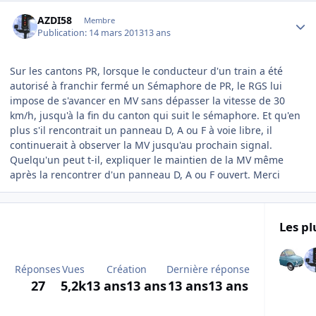
Author stats
AZDI58
Membre
Publication:
14 mars 2013
13 ans
Sur les cantons PR, lorsque le conducteur d'un train a été
autorisé à franchir fermé un Sémaphore de PR, le RGS lui
impose de s'avancer en MV sans dépasser la vitesse de 30
km/h, jusqu'à la fin du canton qui suit le sémaphore. Et qu'en
plus s'il rencontrait un panneau D, A ou F à voie libre, il
continuerait à observer la MV jusqu'au prochain signal.
Quelqu'un peut t-il, expliquer le maintien de la MV même
après la rencontrer d'un panneau D, A ou F ouvert. Merci
Les pl
Réponses
Vues
Création
Dernière réponse
27
5,2k
13 ans
13 ans
13 ans
13 ans