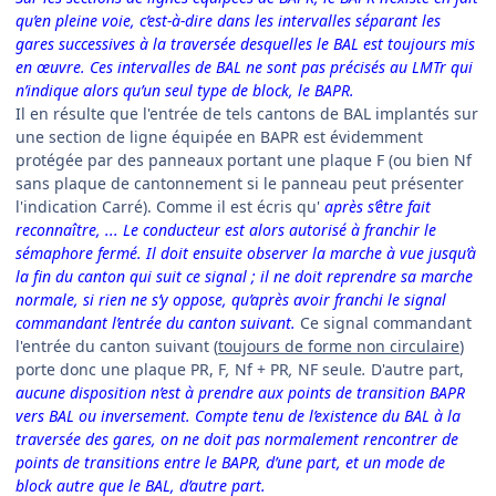
qu’en pleine voie, c’est-à-dire dans les intervalles séparant les
gares successives à la traversée desquelles le BAL est toujours mis
en œuvre. Ces intervalles de BAL ne sont pas précisés au LMTr qui
n’indique alors qu’un seul type de block, le BAPR.
Il en résulte que l'entrée de tels cantons de BAL implantés sur
une section de ligne équipée en BAPR est évidemment
protégée par des panneaux portant une plaque F (ou bien Nf
sans plaque de cantonnement si le panneau peut présenter
l'indication Carré). Comme il est écris qu'
après s’être fait
reconnaître, ... Le conducteur est alors autorisé à franchir le
sémaphore fermé. Il doit ensuite observer la marche à vue jusqu’à
la fin du canton qui suit ce signal ; il ne doit reprendre sa marche
normale, si rien ne s’y oppose, qu’après avoir franchi le signal
commandant l’entrée du canton suivant.
Ce signal commandant
l'entrée du canton suivant (
toujours de forme non circulaire
)
porte donc une plaque PR, F
,
Nf + PR
,
NF seule
.
D'autre part,
aucune disposition n’est à prendre aux points de transition BAPR
vers BAL ou inversement. Compte tenu de l’existence du BAL à la
traversée des gares, on ne doit pas normalement rencontrer de
points de transitions entre le BAPR, d’une part, et un mode de
block autre que le BAL, d’autre part.