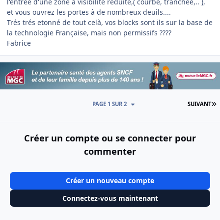
l'entrée d'une zone à visibilité reduite,( courbe, tranchée,.. ),
et vous ouvrez les portes à de nombreux deuils....
Trés trés etonné de tout celà, vos blocks sont ils sur la base de
la technologie Française, mais non permissifs ????
Fabrice
D
PAGE 1 SUR 2
SUIVANT
Créer un compte ou se connecter pour
commenter
Créer un nouveau compte
Connectez-vous maintenant