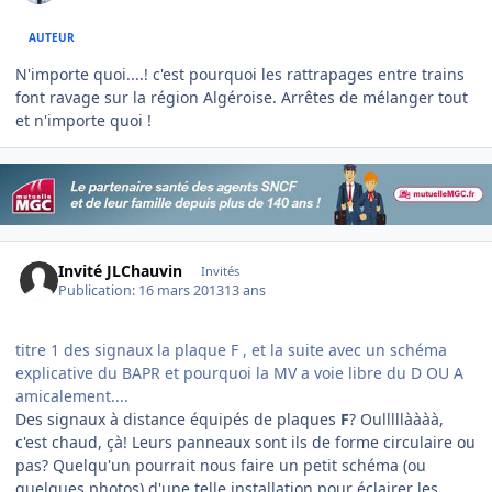
AUTEUR
N'importe quoi....! c'est pourquoi les rattrapages entre trains
font ravage sur la région Algéroise. Arrêtes de mélanger tout
et n'importe quoi !
Invité JLChauvin
Invités
Publication:
16 mars 2013
13 ans
titre 1 des signaux la plaque F , et la suite avec un schéma
explicative du BAPR et pourquoi la MV a voie libre du D OU A
amicalement....
Des signaux à distance équipés de plaques
F
? Oulllllàààà,
c'est chaud, çà! Leurs panneaux sont ils de forme circulaire ou
pas? Quelqu'un pourrait nous faire un petit schéma (ou
quelques photos) d'une telle installation pour éclairer les