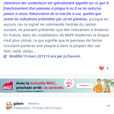
L’attention des conducteurs est spécialement appelée sur ce que le
franchissement d’un panneau à plaque A ou D ne les autorise
jamais à cesser l’observation de la marche à vue, quelles que
soient les indications présentées par un tel panneau
,
puisque
en
aucuns cas ce signal ne commande l'entrée du canton
suivant, ne pouvant présenter que des indications à distance.
En France, dans les installations de BAPR modernes le disque
n'est plus utilisé, ce qui signifie que le panneau de forme
circulaire porteras une plaque A dans la plupart des cas.
Voili, voilà, voilou...
Modifié
15 mars 2013
13 ans
par JLChauvin
3
Author stats
gdem
Membre
Publication:
15 mars 2013
13 ans