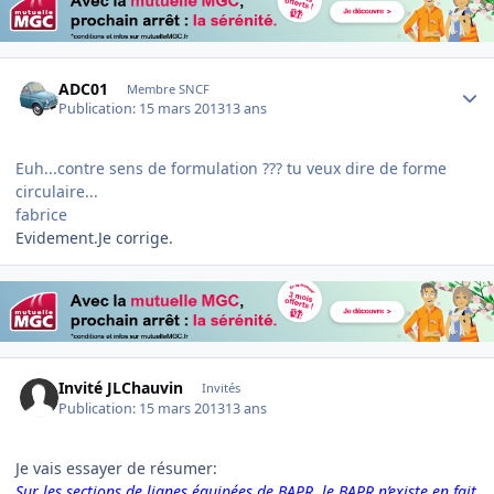
Author stats
ADC01
Membre SNCF
Publication:
15 mars 2013
13 ans
Euh...contre sens de formulation ??? tu veux dire de forme
circulaire...
fabrice
Evidement.Je corrige.
Invité JLChauvin
Invités
Publication:
15 mars 2013
13 ans
Je vais essayer de résumer:
Sur les sections de lignes équipées de BAPR, le BAPR n’existe en fait