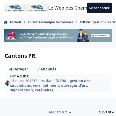
Aller au contenu
Le Web des Cheminots
Se connecter
Accueil
Forum technique ferroviaire
INFRA : gestion des cir
Cantons PR.
Partager
Abonnés
Par
AZDI58
14 mars 2013
13 ans
dans
INFRA : gestion des
circulations, voie, bâtiment, ouvrages d'art,
signalisation, caténaires, ...
D
PAGE 1 SUR 2
SUIVANT