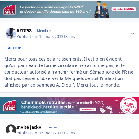
Author stats
AZDI58
Membre
Publication:
15 mars 2013
13 ans
AUTEUR
Merci pour tous ces éclaircissements. Il est bien évident
qu'un panneau de forme circulaire ne cantonne pas, et le
conducteur autorisé à franchir fermé un Sémaphore de PR ne
doit pas cesser d'observer la MV quelque soit l'indication
affichée par ce panneau A, D ou F. Merci tout le monde.
Invité jackv
Invités
Publication:
15 mars 2013
13 ans