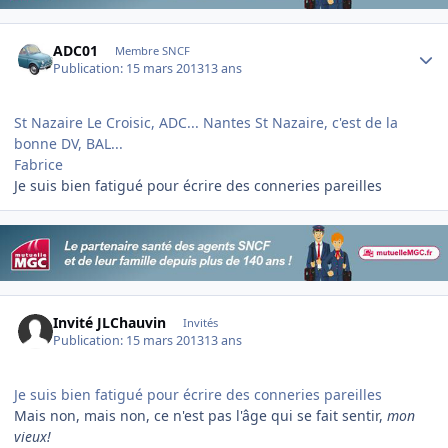
Author stats
ADC01
Membre SNCF
Publication:
15 mars 2013
13 ans
St Nazaire Le Croisic, ADC... Nantes St Nazaire, c'est de la
bonne DV, BAL...
Fabrice
Je suis bien fatigué pour écrire des conneries pareilles
Invité JLChauvin
Invités
Publication:
15 mars 2013
13 ans
Je suis bien fatigué pour écrire des conneries pareilles
Mais non, mais non, ce n'est pas l'âge qui se fait sentir,
mon
vieux!