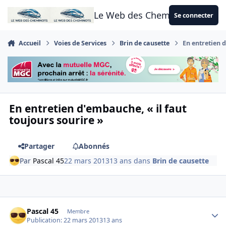
Aller au contenu
Le Web des Cheminots
Se connecter
Accueil
Voies de Services
Brin de causette
En entretien d
En entretien d'embauche, « il faut
toujours sourire »
Partager
Abonnés
Par
Pascal 45
22 mars 2013
13 ans
dans
Brin de causette
Author stats
Pascal 45
Membre
Publication:
22 mars 2013
13 ans