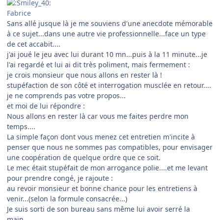
Fabrice
Sans allé jusque là je me souviens d'une anecdote mémorable
à ce sujet...dans une autre vie professionnelle...face un type
de cet accabit....
j'ai joué le jeu avec lui durant 10 mn...puis à la 11 minute...je
l'ai regardé et lui ai dit très poliment, mais fermement :
je crois monsieur que nous allons en rester là !
stupéfaction de son côté et interrogation musclée en retour....
je ne comprends pas votre propos...
et moi de lui répondre :
Nous allons en rester là car vous me faites perdre mon
temps....
La simple façon dont vous menez cet entretien m'incite à
penser que nous ne sommes pas compatibles, pour envisager
une coopération de quelque ordre que ce soit.
Le mec était stupéfait de mon arrogance polie....et me levant
pour prendre congé, je rajoute :
au revoir monsieur et bonne chance pour les entretiens à
venir...(selon la formule consacrée...)
Je suis sorti de son bureau sans même lui avoir serré la
main....