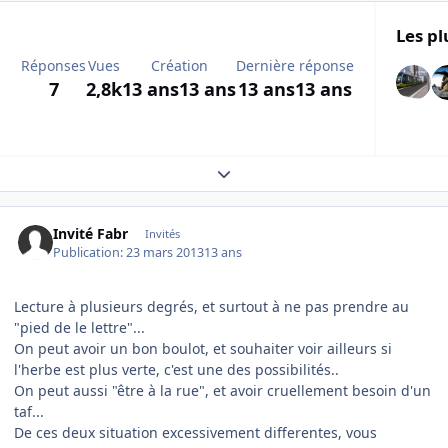
Les pl
Réponses
Vues
Création
Dernière réponse
7
2,8k
13 ans
13 ans
13 ans
13 ans
Expand topic overview
Invité Fabr
Invités
Publication:
23 mars 2013
13 ans
Lecture à plusieurs degrés, et surtout à ne pas prendre au
"pied de le lettre"...
On peut avoir un bon boulot, et souhaiter voir ailleurs si
l'herbe est plus verte, c'est une des possibilités..
On peut aussi "être à la rue", et avoir cruellement besoin d'un
taf...
De ces deux situation excessivement differentes, vous