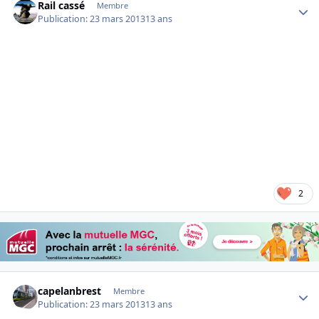
Rail cassé
Membre
Publication:
23 mars 2013
13 ans
2
Author stats
capelanbrest
Membre
Publication:
23 mars 2013
13 ans