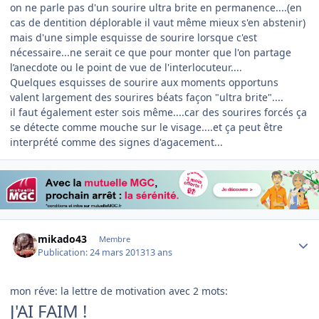
on ne parle pas d'un sourire ultra brite en permanence....(en
cas de dentition déplorable il vaut même mieux s'en abstenir)
mais d'une simple esquisse de sourire lorsque c'est
nécessaire...ne serait ce que pour monter que l'on partage
l’anecdote ou le point de vue de l'interlocuteur....
Quelques esquisses de sourire aux moments opportuns
valent largement des sourires béats façon "ultra brite"....
il faut également ester sois même....car des sourires forcés ça
se détecte comme mouche sur le visage....et ça peut être
interprété comme des signes d'agacement...
Author stats
mikado43
Membre
Publication:
24 mars 2013
13 ans
mon réve: la lettre de motivation avec 2 mots:
J'AI FAIM !