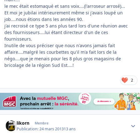
le mec était estomaqué et sans voix....(l'arroseur arrosé)...
Et moi je jubilai intérieurement même si j'avais loupé un
job....nous étions dans les années 90.
j'ai recroisé ce type 5 ans plus tard lors d'une réunion avec
des fournisseurs....lui étant directeur d'un de ces
fournisseurs.
Inutile de vous préciser que nous n'avons jamais fait
affaire....malgré les courbettes qu'il m'a fait lors de la
négo....que je menais pour les 8 plus gros magasins de
bricolage de la région Sud Est....!
2
Author stats
likorn
Membre
Publication:
24 mars 2013
13 ans