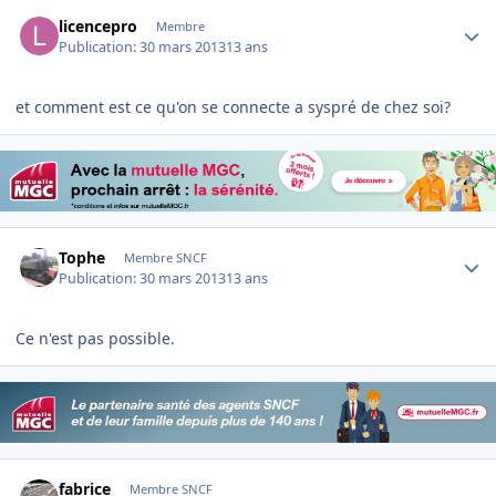
Author stats
licencepro
Membre
Publication:
30 mars 2013
13 ans
et comment est ce qu'on se connecte a syspré de chez soi?
Author stats
Tophe
Membre SNCF
Publication:
30 mars 2013
13 ans
Ce n'est pas possible.
Author stats
fabrice
Membre SNCF