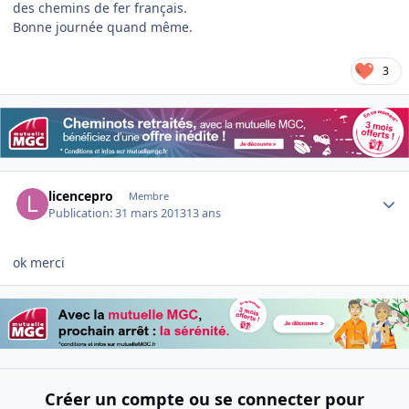
des chemins de fer français.
Bonne journée quand même.
3
Author stats
licencepro
Membre
Publication:
31 mars 2013
13 ans
ok merci
Créer un compte ou se connecter pour