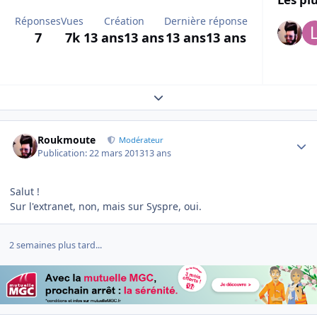
Réponses
Vues
Création
Dernière réponse
7
7k
13 ans
13 ans
13 ans
13 ans
Expand topic overview
Author stats
Roukmoute
Modérateur
Publication:
22 mars 2013
13 ans
Salut !
Sur l'extranet, non, mais sur Syspre, oui.
2 semaines plus tard...