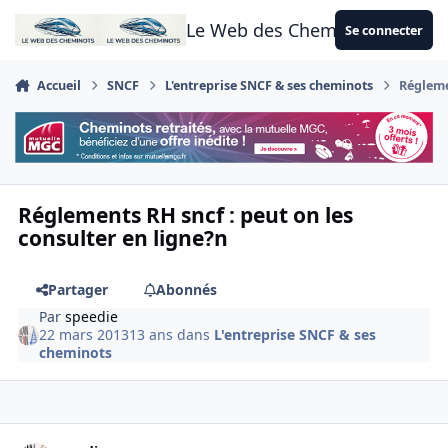
Aller au contenu
Le Web des Cheminots
Se connecter
Accueil
SNCF
L'entreprise SNCF & ses cheminots
Régleme
Réglements RH sncf : peut on les
consulter en ligne?n
Partager
Abonnés
Par
speedie
22 mars 2013
13 ans
dans
L'entreprise SNCF & ses
cheminots
Author stats