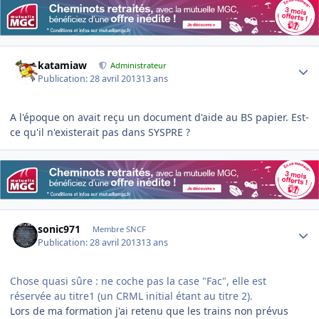
Author stats
katamiaw
Administrateur
Publication:
28 avril 2013
13 ans
A l'époque on avait reçu un document d'aide au BS papier. Est-
ce qu'il n'existerait pas dans SYSPRE ?
Author stats
sonic971
Membre SNCF
Publication:
28 avril 2013
13 ans
Chose quasi sûre : ne coche pas la case "Fac", elle est
réservée au titre1 (un CRML initial étant au titre 2).
Lors de ma formation j'ai retenu que les trains non prévus