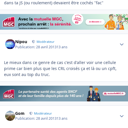
dans ta JS (ou roulement) devaient être cochés "fac"
Author stats
Nipou
Modérateur
Publication:
28 avril 2013
13 ans
Le mieux dans ce genre de cas c'est d'aller voir une cellule
prime car bien plus que les CRL croisés ça et là ou un cpft,
eux sont au top du truc.
Author stats
Gom
Modérateur
Publication:
28 avril 2013
13 ans