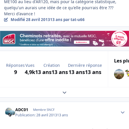
ME100 au lieu d'AR120, mais pour la catégorie statistique,
quelqu'un aurais une idée de ce qu'elle pourrais être ???
Merci d'avance !
Modifié
28 avril 2013
13 ans
par tat-u66
Les pl
Réponses
Vues
Création
Dernière réponse
9
4,9k
13 ans
13 ans
13 ans
13 ans
Expand topic overview
Author stats
ADC01
Membre SNCF
Publication:
28 avril 2013
13 ans