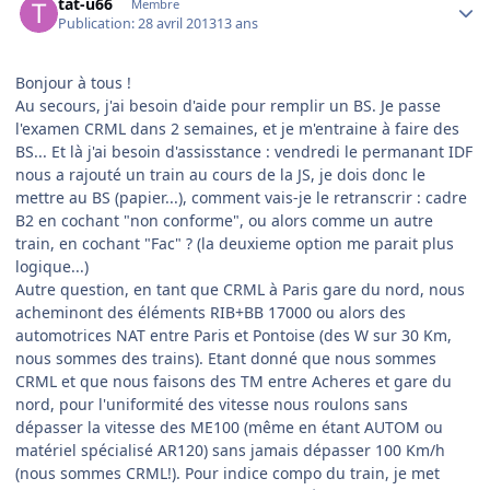
tat-u66
Membre
Publication:
28 avril 2013
13 ans
Bonjour à tous !
Au secours, j'ai besoin d'aide pour remplir un BS. Je passe
l'examen CRML dans 2 semaines, et je m'entraine à faire des
BS... Et là j'ai besoin d'assisstance : vendredi le permanant IDF
nous a rajouté un train au cours de la JS, je dois donc le
mettre au BS (papier...), comment vais-je le retranscrir : cadre
B2 en cochant "non conforme", ou alors comme un autre
train, en cochant "Fac" ? (la deuxieme option me parait plus
logique...)
Autre question, en tant que CRML à Paris gare du nord, nous
acheminont des éléments RIB+BB 17000 ou alors des
automotrices NAT entre Paris et Pontoise (des W sur 30 Km,
nous sommes des trains). Etant donné que nous sommes
CRML et que nous faisons des TM entre Acheres et gare du
nord, pour l'uniformité des vitesse nous roulons sans
dépasser la vitesse des ME100 (même en étant AUTOM ou
matériel spécialisé AR120) sans jamais dépasser 100 Km/h
(nous sommes CRML!). Pour indice compo du train, je met