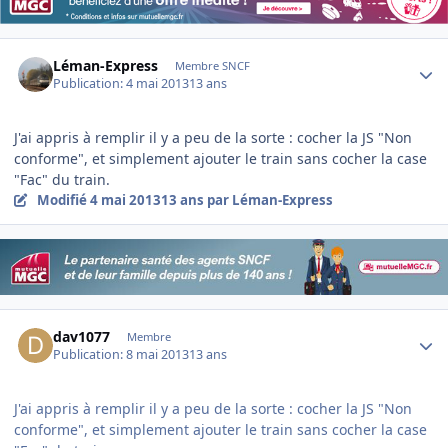
Author stats
Léman-Express
Membre SNCF
Publication:
4 mai 2013
13 ans
J'ai appris à remplir il y a peu de la sorte : cocher la JS "Non
conforme", et simplement ajouter le train sans cocher la case
"Fac" du train.
Modifié
4 mai 2013
13 ans
par Léman-Express
Author stats
dav1077
Membre
Publication:
8 mai 2013
13 ans
J'ai appris à remplir il y a peu de la sorte : cocher la JS "Non
conforme", et simplement ajouter le train sans cocher la case