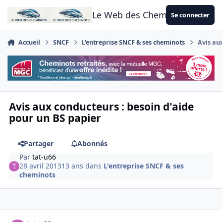
Aller au contenu
Le Web des Cheminots
Se connecter
Accueil
SNCF
L'entreprise SNCF & ses cheminots
Avis au
Avis aux conducteurs : besoin d'aide
pour un BS papier
Partager
Abonnés
Par
tat-u66
28 avril 2013
13 ans
dans
L'entreprise SNCF & ses
cheminots
Author stats