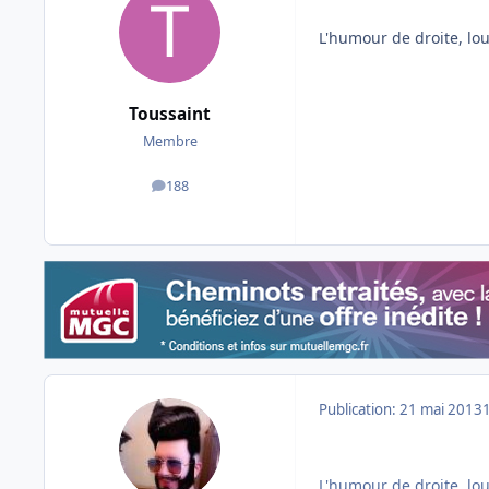
L'humour de droite, lo
Toussaint
Membre
188
messages
Publication:
21 mai 2013
L'humour de droite, lo