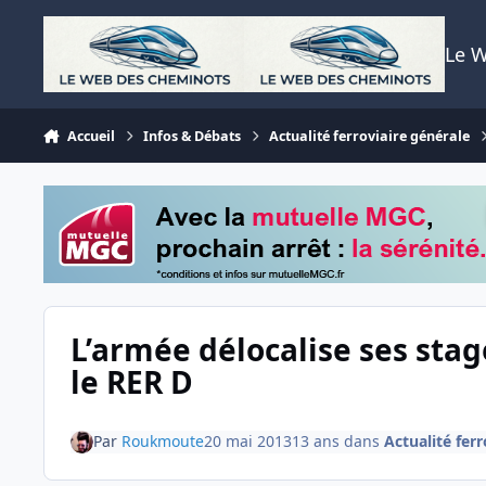
Aller au contenu
Le 
Accueil
Infos & Débats
Actualité ferroviaire générale
L’armée délocalise ses st
le RER D
Par
Roukmoute
20 mai 2013
13 ans
dans
Actualité fer