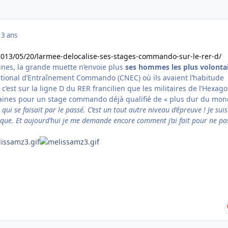
13 ans
/2013/05/20/larmee-delocalise-ses-stages-commando-sur-le-rer-d/
nes, la grande muette n’envoie plus
ses hommes les plus volonta
ational d’Entraînement Commando (CNEC) où ils avaient l’habitude
 c’est sur la ligne D du RER francilien que les militaires de l’Hexag
aines pour un stage commando déjà qualifié de « plus dur du mon
 qui se faisait par le passé. C’est un tout autre niveau d’épreuve ! Je suis
 loque. Et aujourd’hui je me demande encore comment j’ai fait pour ne pa