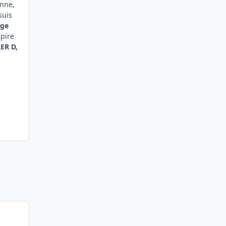
enne,
suis
age
 pire
RER D,