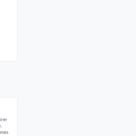
irer
e.
mmes