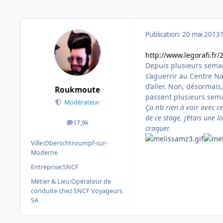
Publication:
20 mai 2013
http://www.legorafi.fr
Depuis plusieurs semai
s’aguerrir au Centre N
d’aller. Non, désormais,
Roukmoute
passent plusieurs sem
Modérateur
Ça n’a rien à voir avec ce
de ce stage, j’étais une
17,9k
messages
craquer.
Ville:
Oberschtroumpf-sur-
Moderne
Entreprise:
SNCF
Métier & Lieu:
Opérateur de
conduite chez SNCF Voyageurs
SA