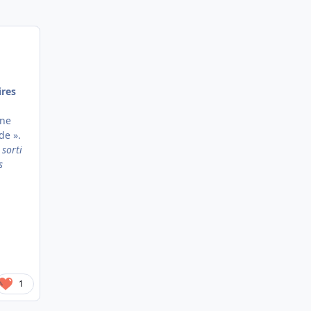
ires
one
de ».
 sorti
s
1