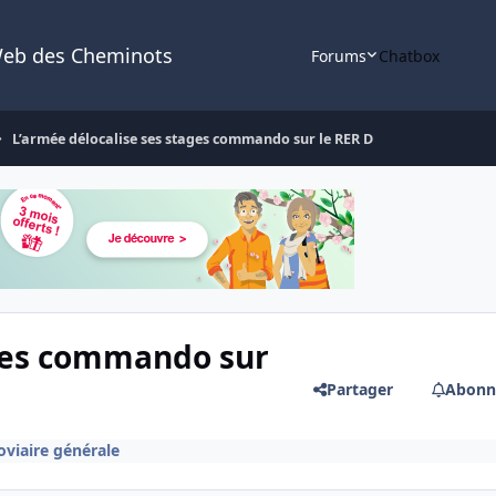
Web des Cheminots
Forums
Chatbox
L’armée délocalise ses stages commando sur le RER D
ages commando sur
Partager
Abonn
roviaire générale