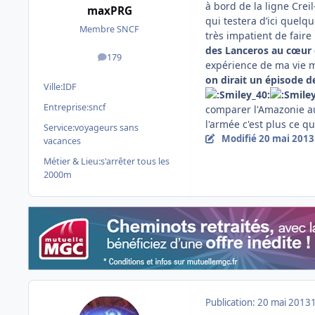
à bord de la ligne Crei
maxPRG
qui testera d’ici quelq
Membre SNCF
très impatient de faire
des Lanceros au cœur 
179
messages
expérience de ma vie m
on dirait un épisode d
Ville:
IDF
Entreprise:
sncf
comparer l'Amazonie au
l'armée c'est plus ce que
Service:
voyageurs sans
Modifié
20 mai 2013
vacances
Métier & Lieu:
s'arrêter tous les
2000m
Publication:
20 mai 2013