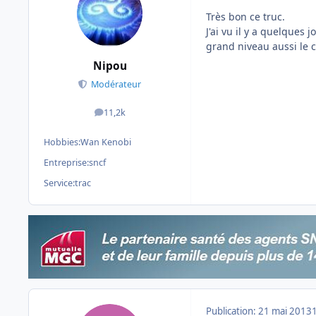
Très bon ce truc.
J'ai vu il y a quelques
grand niveau aussi le ci
Nipou
Modérateur
11,2k
messages
Hobbies:
Wan Kenobi
Entreprise:
sncf
Service:
trac
Publication:
21 mai 2013