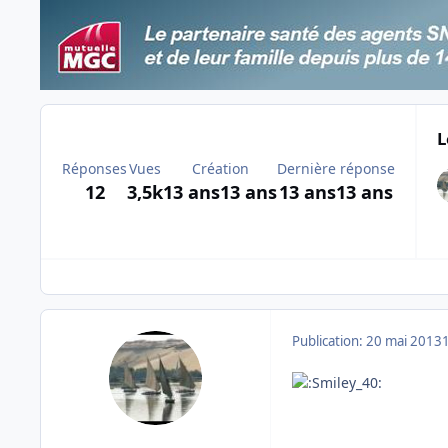
L
Réponses
Vues
Création
Dernière réponse
12
3,5k
13 ans
13 ans
13 ans
13 ans
Publication:
20 mai 2013