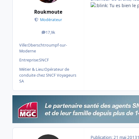
Tu es bien le 
Roukmoute
Modérateur
17,9k
messages
Ville:
Oberschtroumpf-sur-
Moderne
Entreprise:
SNCF
Métier & Lieu:
Opérateur de
conduite chez SNCF Voyageurs
SA
Publication:
21 mai 2013