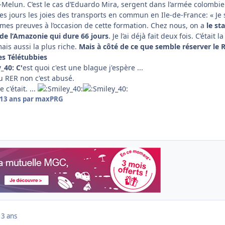
l-Melun. C’est le cas d’Eduardo Mira, sergent dans l’armée colombi
ues jours les joies des transports en commun en Ile-de-France: « Je 
 mes preuves à l’occasion de cette formation. Chez nous, on a
le st
de l’Amazonie qui dure 66 jours
. Je l’ai déjà fait deux fois. C’était la
ais aussi la plus riche.
Mais à côté de ce que semble réserver le 
es Télétubbies
C'
est quoi c'est une blague j'espère ...
 RER non c'est abusé.
 c'était. ...
13 ans
par maxPRG
13 ans