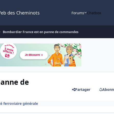
Web des Cheminots
Forums
Chatbox
Bombardier France est en panne de commandes
panne de
Partager
Abonn
té ferroviaire générale