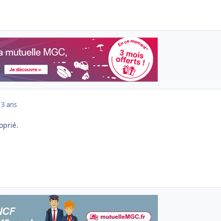
13 ans
oprié.