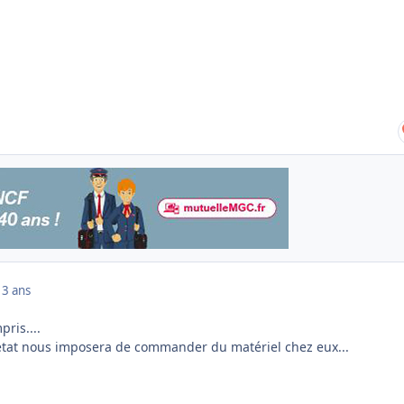
13 ans
ris....
l'état nous imposera de commander du matériel chez eux...