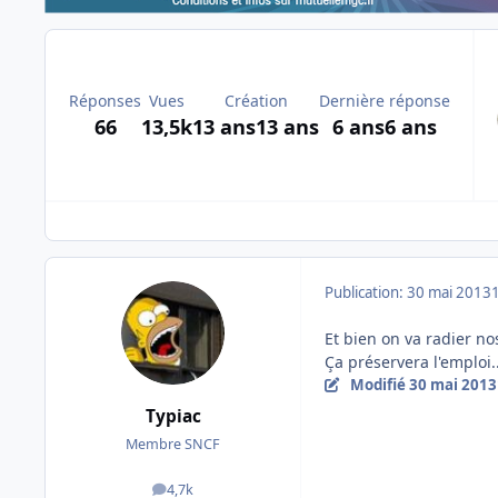
Réponses
Vues
Création
Dernière réponse
66
13,5k
13 ans
13 ans
6 ans
6 ans
Publication:
30 mai 2013
Et bien on va radier no
Ça préservera l'emploi.
Modifié
30 mai 2013
Typiac
Membre SNCF
4,7k
messages