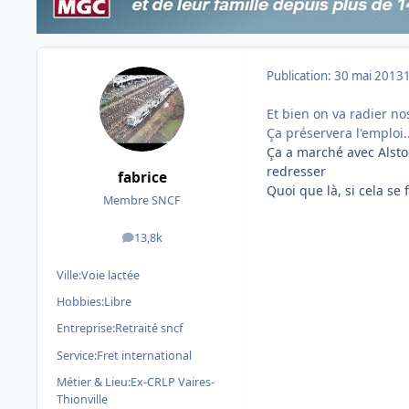
Publication:
30 mai 2013
Et bien on va radier no
Ça préservera l'emploi.
Ça a marché avec Alstoo
redresser
fabrice
Quoi que là, si cela se 
Membre SNCF
13,8k
messages
Ville:
Voie lactée
Hobbies:
Libre
Entreprise:
Retraité sncf
Service:
Fret international
Métier & Lieu:
Ex-CRLP Vaires-
Thionville