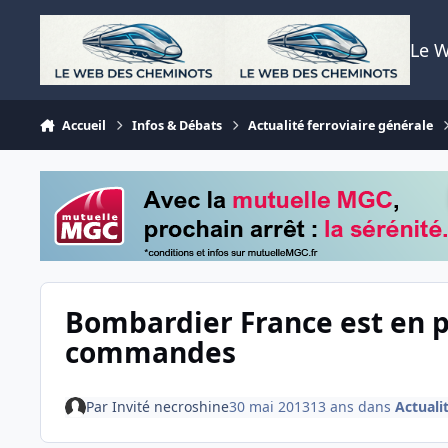
Aller au contenu
Le 
Accueil
Infos & Débats
Actualité ferroviaire générale
Bombardier France est en 
commandes
Par
Invité necroshine
30 mai 2013
13 ans
dans
Actuali