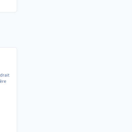
drait
père