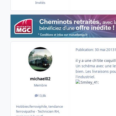
Invités
Publication:
30 mai 2013
il y a une ch'tite coqui
Un schéma avec une lev
bien. Les livraisons p
l'industriel.
michael02
Membre
13,8k
messages
Hobbies:
ferroviphile, tendance
ferrovipathe - Technicien RH,