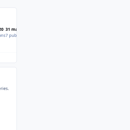
Most Popular Posts
20
31 mai 2013
3 juin 2013
ons
7 publications
7 publications
ries.