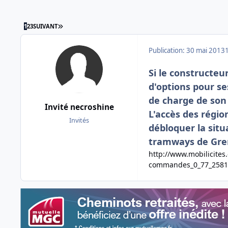
DERNIÈRE PAGE
1
2
3
SUIVANT
Publication:
30 mai 2013
Si le constructeu
d'options pour se
de charge de son 
Invité necroshine
L'accès des régio
Invités
débloquer la situ
tramways de Gren
http://www.mobilicites
commandes_0_77_2581