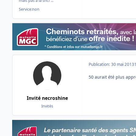
mais pas à la sncf ...
Service:
non
Publication:
30 mai 2013
50 aurait été plus appr
Invité necroshine
Invités