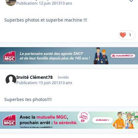
Publication:
12 juin 2013
13 ans
Superbes photos et superbe machine !!!
1
Invité Clément78
Invités
Publication:
15 juin 2013
13 ans
Superbes tes photos!!!!
Author stats