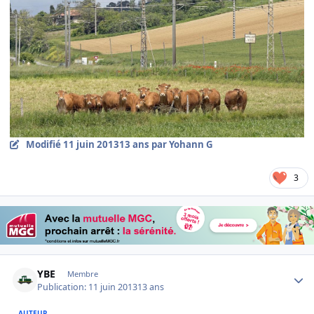
Modifié
11 juin 2013
13 ans
par Yohann G
3
Author stats
YBE
Membre
Publication:
11 juin 2013
13 ans
AUTEUR