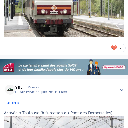
2
Author stats
YBE
Membre
Publication:
11 juin 2013
13 ans
AUTEUR
Arrivée à Toulouse (bifurcation du Pont des Demoiselles) :