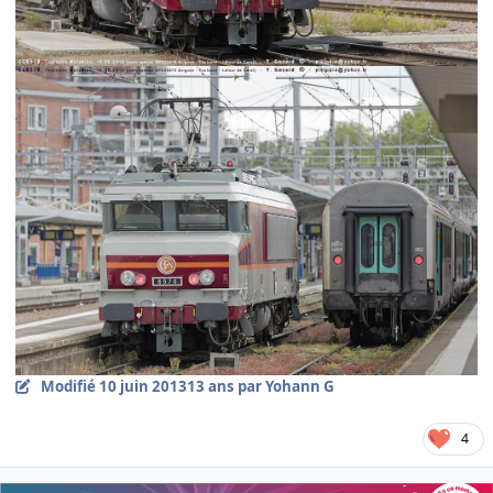
Modifié
10 juin 2013
13 ans
par Yohann G
4