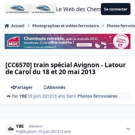
Aller au contenu
Le Web des Cheminots
Se connecter
Accueil
Photographies et vidéos ferroviaire
Photos ferrovi
[CC6570] train spécial Avignon - Latour
de Carol du 18 et 20 mai 2013
Partager
Abonnés
Par
YBE
10 juin 2013
13 ans
dans
Photos ferroviaires
Author stats
YBE
Membre
Publication:
10 juin 2013
13 ans