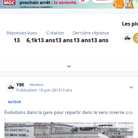
Les pl
Réponses
Vues
Création
Dernière réponse
13
6,1k
13 ans
13 ans
13 ans
13 ans
Expand topic overview
Author stats
YBE
Membre
Publication:
10 juin 2013
13 ans
AUTEUR
Évolutions dans la gare pour repartir dans le sens inverse
(2/2)
: