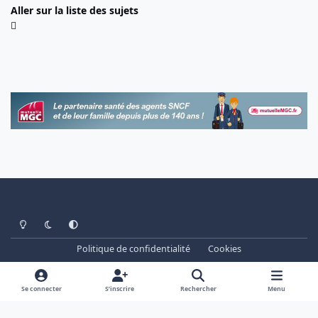
Aller sur la liste des sujets
Light Mode
Dark Mode
System Preference
Politique de confidentialité
Cookies
www.cheminots.net - Forum Libre depuis 2003
Powered by
Invision Community
Se connecter
S’inscrire
Rechercher
Menu