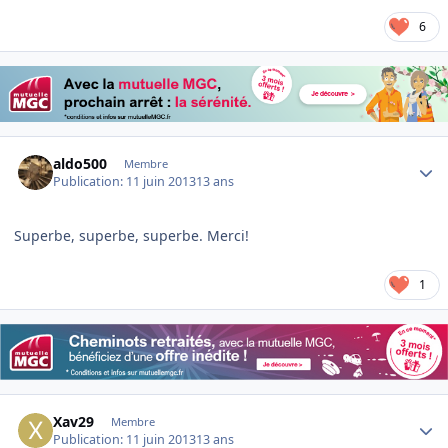
6
Author stats
aldo500
Membre
Publication:
11 juin 2013
13 ans
Superbe, superbe, superbe. Merci!
1
Author stats
Xav29
Membre
Publication:
11 juin 2013
13 ans