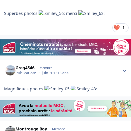
Superbes photos
merci
1
Author stats
Greg4546
Membre
Publication:
11 juin 2013
13 ans
Magnifiques photos
Author stats
Montrouge Boy
Membre