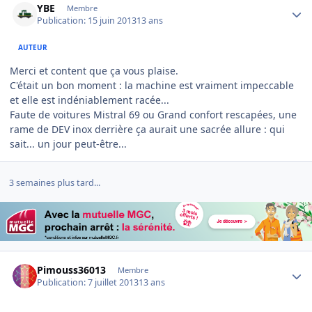
YBE
Membre
Publication:
15 juin 2013
13 ans
AUTEUR
Merci et content que ça vous plaise.
C'était un bon moment : la machine est vraiment impeccable
et elle est indéniablement racée...
Faute de voitures Mistral 69 ou Grand confort rescapées, une
rame de DEV inox derrière ça aurait une sacrée allure : qui
sait... un jour peut-être...
3 semaines plus tard...
Author stats
Pimouss36013
Membre
Publication:
7 juillet 2013
13 ans