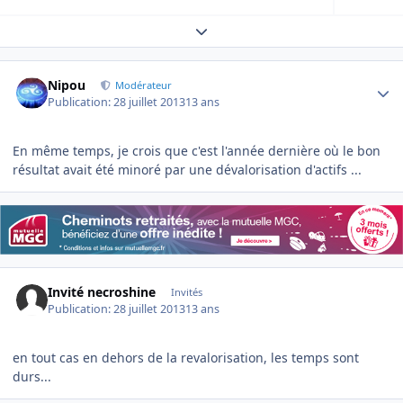
Expand topic overview
Author stats
Nipou
Modérateur
Publication:
28 juillet 2013
13 ans
En même temps, je crois que c'est l'année dernière où le bon
résultat avait été minoré par une dévalorisation d'actifs ...
Invité necroshine
Invités
Publication:
28 juillet 2013
13 ans
en tout cas en dehors de la revalorisation, les temps sont
durs...