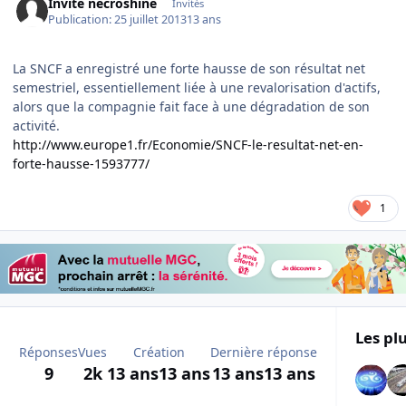
Invité necroshine
Invités
Publication:
25 juillet 2013
13 ans
La SNCF a enregistré une forte hausse de son résultat net
semestriel, essentiellement liée à une revalorisation d'actifs,
alors que la compagnie fait face à une dégradation de son
activité.
http://www.europe1.fr/Economie/SNCF-le-resultat-net-en-
forte-hausse-1593777/
1
Les plu
Réponses
Vues
Création
Dernière réponse
9
2k
13 ans
13 ans
13 ans
13 ans