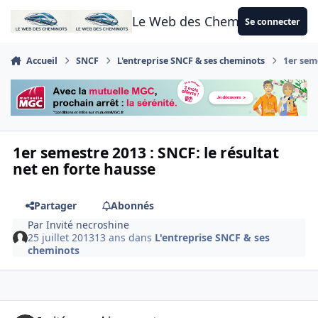
Aller au contenu
Le Web des Cheminots
Se connecter
Accueil
SNCF
L'entreprise SNCF & ses cheminots
1er seme
1er semestre 2013 : SNCF: le résultat
net en forte hausse
Partager
Abonnés
Par
Invité necroshine
25 juillet 2013
13 ans
dans
L'entreprise SNCF & ses
cheminots