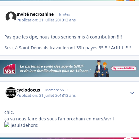
Invité necroshine
Invités
Publication:
31 juillet 2013
13 ans
Pas que les dpx, nous tous serions mis à contribution !!!!
Si si, à Saint Dénis ils travailleront 39h payes 35 !!!! Arfffff. !!!!
Author stats
cyclodocus
Membre SNCF
Publication:
31 juillet 2013
13 ans
chic,
ça va nous faire des sous l'an prochain en mars/avril