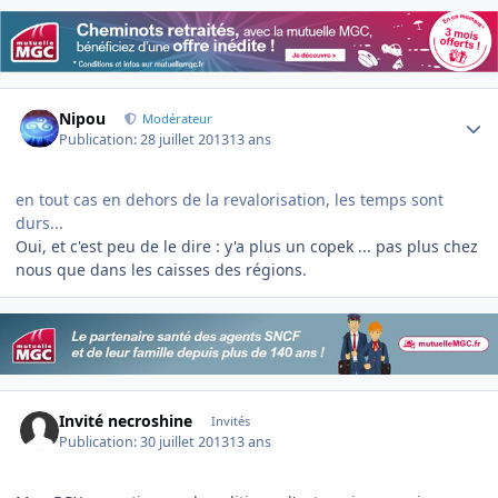
Author stats
Nipou
Modérateur
Publication:
28 juillet 2013
13 ans
en tout cas en dehors de la revalorisation, les temps sont
durs...
Oui, et c'est peu de le dire : y'a plus un copek ... pas plus chez
nous que dans les caisses des régions.
Invité necroshine
Invités
Publication:
30 juillet 2013
13 ans