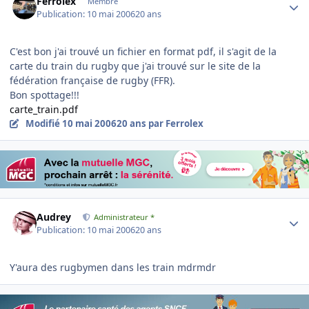
Ferrolex
Membre
Publication:
10 mai 2006
20 ans
C'est bon j'ai trouvé un fichier en format pdf, il s'agit de la
carte du train du rugby que j'ai trouvé sur le site de la
fédération française de rugby (FFR).
Bon spottage!!!
carte_train.pdf
Modifié
10 mai 2006
20 ans
par Ferrolex
Author stats
Audrey
Administrateur *
Publication:
10 mai 2006
20 ans
Y'aura des rugbymen dans les train mdrmdr