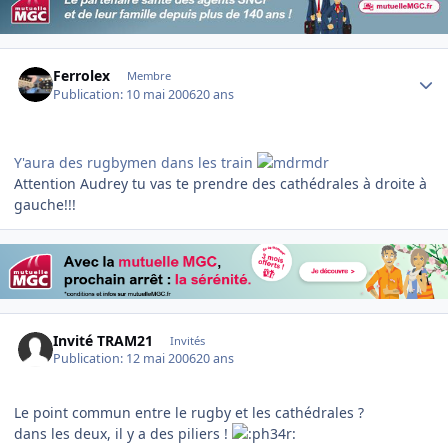
Author stats
Ferrolex
Membre
Publication:
10 mai 2006
20 ans
Y'aura des rugbymen dans les train
Attention Audrey tu vas te prendre des cathédrales à droite à
gauche!!!
Invité TRAM21
Invités
Publication:
12 mai 2006
20 ans
Le point commun entre le rugby et les cathédrales ?
dans les deux, il y a des piliers !