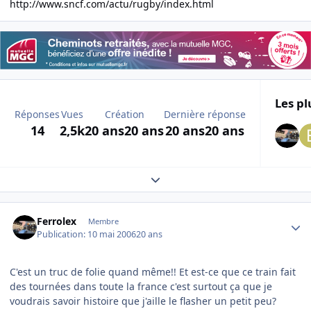
http://www.sncf.com/actu/rugby/index.html
Les pl
Réponses
Vues
Création
Dernière réponse
14
2,5k
20 ans
20 ans
20 ans
20 ans
Expand topic overview
Author stats
Ferrolex
Membre
Publication:
10 mai 2006
20 ans
C'est un truc de folie quand même!! Et est-ce que ce train fait
des tournées dans toute la france c'est surtout ça que je
voudrais savoir histoire que j'aille le flasher un petit peu?