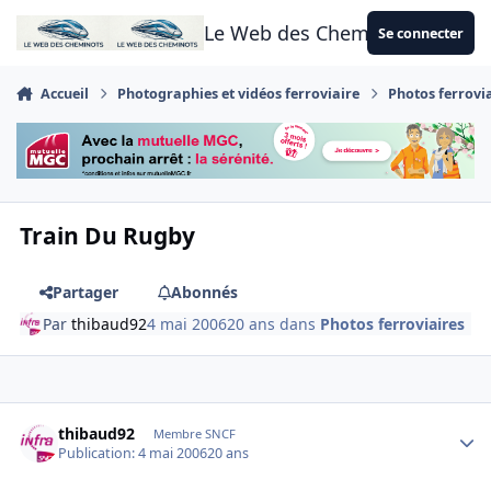
Aller au contenu
Le Web des Cheminots
Se connecter
Accueil
Photographies et vidéos ferroviaire
Photos ferrovi
Train Du Rugby
Partager
Abonnés
Par
thibaud92
4 mai 2006
20 ans
dans
Photos ferroviaires
Author stats
thibaud92
Membre SNCF
Publication:
4 mai 2006
20 ans