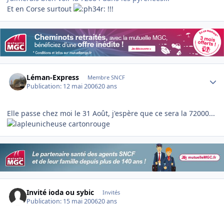
Et en Corse surtout
!!!
Author stats
Léman-Express
Membre SNCF
Publication:
12 mai 2006
20 ans
Elle passe chez moi le 31 Août, j'espère que ce sera la 72000...
cartonrouge
Invité ioda ou sybic
Invités
Publication:
15 mai 2006
20 ans