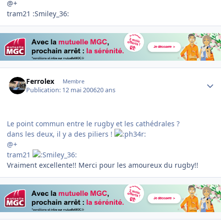
@+
tram21 :Smiley_36:
Author stats
Ferrolex
Membre
Publication:
12 mai 2006
20 ans
Le point commun entre le rugby et les cathédrales ?
dans les deux, il y a des piliers !
@+
tram21
Vraiment excellente!! Merci pour les amoureux du rugby!!