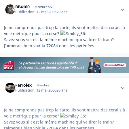
Author stats
BB4100
Membre SNCF
Publication:
12 mai 2006
20 ans
Je ne comprends pas trop la carte, ils vont mettre des corails à
voie métrique pour la corse?
Savez vous si c'est la même machine qui va tirer le train?
J'aimerais bien voir la 72084 dans les pyrénées...
Author stats
Ferrolex
Membre
Publication:
12 mai 2006
20 ans
Je ne comprends pas trop la carte, ils vont mettre des corails à
voie métrique pour la corse?
Savez vous si c'est la même machine qui va tirer le train?
J'aimerais bien voir la 72084 dans les pyrénées...