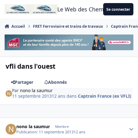
Aller au contenu
Le Web des Cheminots
Se connecter
Accueil
FRET Ferroviaire et trains de travaux
Captrain Franc
vfli dans l'ouest
Partager
Abonnés
Par
nono la saumur
11 septembre 2013
12 ans
dans
Captrain France (ex VFLI)
Author stats
nono la saumur
Membre
Publication:
11 septembre 2013
12 ans