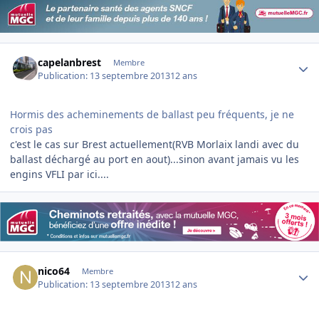
Author stats
capelanbrest
Membre
Publication:
13 septembre 2013
12 ans
Hormis des acheminements de ballast peu fréquents, je ne
crois pas
c'est le cas sur Brest actuellement(RVB Morlaix landi avec du
ballast déchargé au port en aout)...sinon avant jamais vu les
engins VFLI par ici....
Author stats
nico64
Membre
Publication:
13 septembre 2013
12 ans