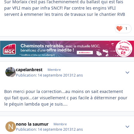
Sur Morlaix c'est pas l'acheminement du ballast qui est fais
par VFLI mais par infra SNCF! Par contre les engins VFLI
servent à emmener les trains de travaux sur le chantier RVB
1
Author stats
capelanbrest
Membre
Publication:
14 septembre 2013
12 ans
Bon merci pour la correction...au moins on sait exactement
qui fait quoi...car visuellement c pas facile à déterminer pour
le péquin lambda que je suis....
Author stats
nono la saumur
Membre
Publication:
14 septembre 2013
12 ans