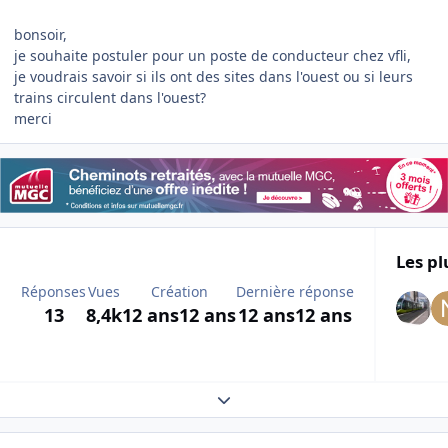
bonsoir,
je souhaite postuler pour un poste de conducteur chez vfli,
je voudrais savoir si ils ont des sites dans l'ouest ou si leurs
trains circulent dans l'ouest?
merci
Les pl
Réponses
Vues
Création
Dernière réponse
13
8,4k
12 ans
12 ans
12 ans
12 ans
Expand topic overview
Author stats