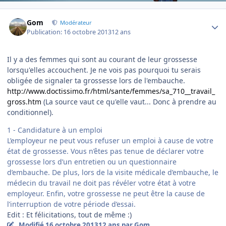
Author stats
Gom
Modérateur
Publication:
16 octobre 2013
12 ans
Il y a des femmes qui sont au courant de leur grossesse
lorsqu'elles accouchent. Je ne vois pas pourquoi tu serais
obligée de signaler ta grossesse lors de l'embauche.
http://www.doctissimo.fr/html/sante/femmes/sa_710__travail_
gross.htm
(La source vaut ce qu'elle vaut... Donc à prendre au
conditionnel).
1 - Candidature à un emploi
L’employeur ne peut vous refuser un emploi à cause de votre
état de grossesse. Vous n’êtes pas tenue de déclarer votre
grossesse lors d’un entretien ou un questionnaire
d’embauche. De plus, lors de la visite médicale d’embauche, le
médecin du travail ne doit pas révéler votre état à votre
employeur. Enfin, votre grossesse ne peut être la cause de
l’interruption de votre période d’essai.
Edit : Et félicitations, tout de même :)
Modifié
16 octobre 2013
12 ans
par Gom