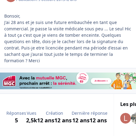
Bonsoir,
J'ai 28 ans et je suis une future embauchée en tant que
commercial. Je passe la visite médicale sous peu ... Le seul Hic
à tout ça c'est que je viens de tomber enceinte. Quelques
questions en tête, dois-je le cacher lors de la signature du
contrat. Puis-je etre licenciée pendant ma période d'essai en
sachant que j'aurai tout juste le temps de terminer la
formation ? Merci
Les pl
Réponses
Vues
Création
Dernière réponse
5
2,5k
12 ans
12 ans
12 ans
12 ans