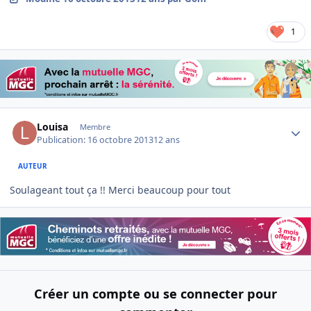
1
Author stats
Louisa
Membre
Publication:
16 octobre 2013
12 ans
AUTEUR
Soulageant tout ça !! Merci beaucoup pour tout
Créer un compte ou se connecter pour