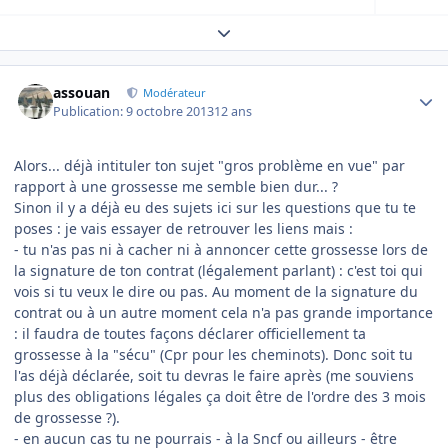
Expand topic overview
Author stats
assouan
Modérateur
Publication:
9 octobre 2013
12 ans
Alors... déjà intituler ton sujet "gros problème en vue" par
rapport à une grossesse me semble bien dur... ?
Sinon il y a déjà eu des sujets ici sur les questions que tu te
poses : je vais essayer de retrouver les liens mais :
- tu n'as pas ni à cacher ni à annoncer cette grossesse lors de
la signature de ton contrat (légalement parlant) : c'est toi qui
vois si tu veux le dire ou pas. Au moment de la signature du
contrat ou à un autre moment cela n'a pas grande importance
: il faudra de toutes façons déclarer officiellement ta
grossesse à la "sécu" (Cpr pour les cheminots). Donc soit tu
l'as déjà déclarée, soit tu devras le faire après (me souviens
plus des obligations légales ça doit être de l'ordre des 3 mois
de grossesse ?).
- en aucun cas tu ne pourrais - à la Sncf ou ailleurs - être