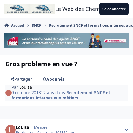
Aller au contenu
Le Web des Cheminots
Se connecter
Accueil
SNCF
Recrutement SNCF et formations internes aux
Gros probleme en vue ?
Partager
Abonnés
Par
Louisa
9 octobre 2013
12 ans
dans
Recrutement SNCF et
formations internes aux métiers
Author stats
Louisa
Membre
Publication:
9 octobre 2013
12 ans