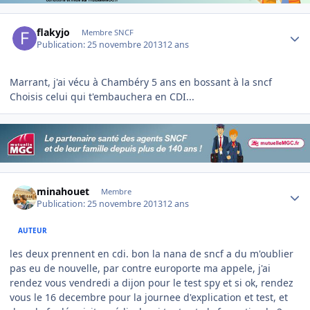
Author stats
flakyjo
Membre SNCF
Publication:
25 novembre 2013
12 ans
Marrant, j'ai vécu à Chambéry 5 ans en bossant à la sncf
Choisis celui qui t'embauchera en CDI...
Author stats
minahouet
Membre
Publication:
25 novembre 2013
12 ans
AUTEUR
les deux prennent en cdi. bon la nana de sncf a du m'oublier
pas eu de nouvelle, par contre europorte ma appele, j'ai
rendez vous vendredi a dijon pour le test spy et si ok, rendez
vous le 16 decembre pour la journee d'explication et test, et