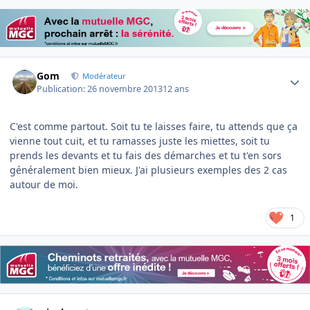
Author stats
Gom
Modérateur
Publication:
26 novembre 2013
12 ans
C'est comme partout. Soit tu te laisses faire, tu attends que ça
vienne tout cuit, et tu ramasses juste les miettes, soit tu
prends les devants et tu fais des démarches et tu t'en sors
généralement bien mieux. J'ai plusieurs exemples des 2 cas
autour de moi.
1
Author stats