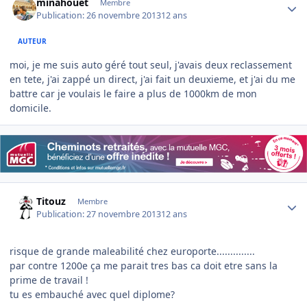
minahouet
Membre
Publication:
26 novembre 2013
12 ans
AUTEUR
moi, je me suis auto géré tout seul, j'avais deux reclassement
en tete, j'ai zappé un direct, j'ai fait un deuxieme, et j'ai du me
battre car je voulais le faire a plus de 1000km de mon
domicile.
Author stats
Titouz
Membre
Publication:
27 novembre 2013
12 ans
risque de grande maleabilité chez europorte..............
par contre 1200e ça me parait tres bas ca doit etre sans la
prime de travail !
tu es embauché avec quel diplome?