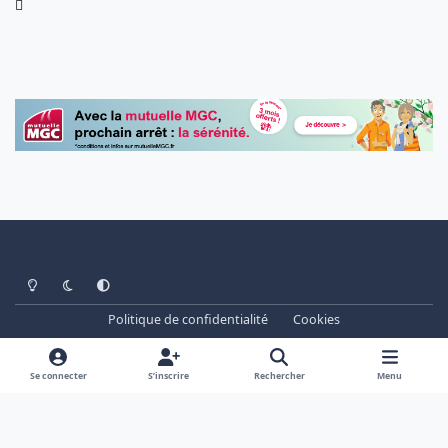
Light Mode
Dark Mode
System Preference
Politique de confidentialité
Cookies
www.cheminots.net - Forum Libre depuis 2003
Powered by
Invision Community
Se connecter
S’inscrire
Rechercher
Menu