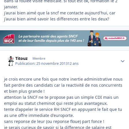
dans la foulée visite médicale. si tout est ok, formation le 2
janvier.
j'aurai bien aimé que la sncf me contacte aujourd'hui, car
j'aurai bien aimé savoir les differences entre les deux?
Author stats
Titouz
Membre
Publication:
25 novembre 2013
12 ans
je crois encore une fois que notre inertie administrative nous
fait perdre des candidats car la reactivité de nos concurrents
et bien plus grande !
attention la SNCF ne te propose pas un simple CDI mais un
emploi au statut cheminot qui reste plus avantageux.
tente d'appeler le service RH SNCF en appuyant le fait que tu
as une offre immediate d'europorte.
sans reponse de leur (ou reponse floue) part fonce !
je serais curieux de savoir si la difference de salaire est