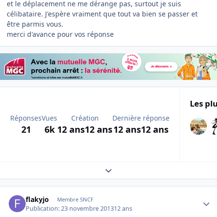
et le déplacement ne me dérange pas, surtout je suis
célibataire. J'espère vraiment que tout va bien se passer et
être parmis vous.
merci d'avance pour vos réponse
Les plu
Réponses
Vues
Création
Dernière réponse
21
6k
12 ans
12 ans
12 ans
12 ans
Expand topic overview
Author stats
flakyjo
Membre SNCF
Publication:
23 novembre 2013
12 ans