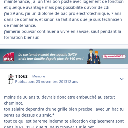
maintenance, j'ai un tres bon poste avec logement de fonction
et quelque avantage mais pas possibilite d'avoir de cdi.
j'ai 29 ans, j'ai un diplome de bac pro electrotechnique, 7 ans
dans ce domaine, et sinon sa fait 3 ans que je suis technicien
de maintenance.
j'aimerai pouvoir continuer a vivre en savoie, sauf pendant la
formation biensur.
Author stats
Titouz
Membre
Publication:
23 novembre 2013
12 ans
moins de 30 ans tu devrais donc etre embauché au statut
cheminot.
ton salaire dependra d'une grille bien precise , avec un bac tu
seras au dessus du smic.*
tout ce qui est bareme indemnite allocation deplacement sont
dans le RH 0131 que tu peux trouver sur le net.