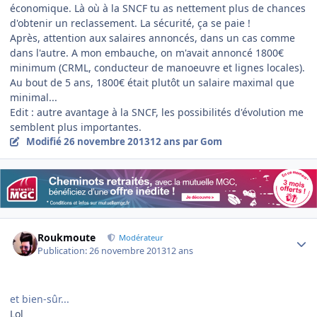
économique. Là où à la SNCF tu as nettement plus de chances
d'obtenir un reclassement. La sécurité, ça se paie !
Après, attention aux salaires annoncés, dans un cas comme
dans l'autre. A mon embauche, on m'avait annoncé 1800€
minimum (CRML, conducteur de manoeuvre et lignes locales).
Au bout de 5 ans, 1800€ était plutôt un salaire maximal que
minimal...
Edit : autre avantage à la SNCF, les possibilités d'évolution me
semblent plus importantes.
Modifié
26 novembre 2013
12 ans
par Gom
Author stats
Roukmoute
Modérateur
Publication:
26 novembre 2013
12 ans
et bien-sûr...
Lol