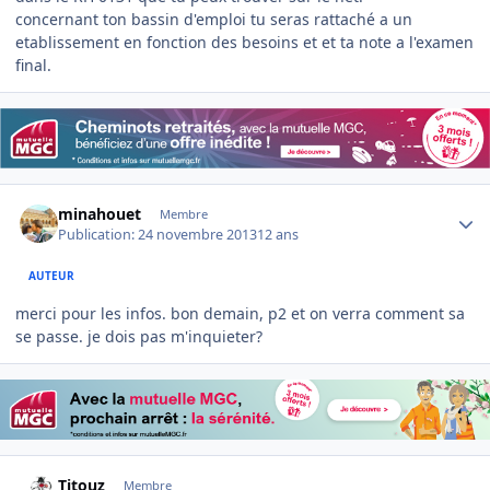
concernant ton bassin d'emploi tu seras rattaché a un
etablissement en fonction des besoins et et ta note a l'examen
final.
Author stats
minahouet
Membre
Publication:
24 novembre 2013
12 ans
AUTEUR
merci pour les infos. bon demain, p2 et on verra comment sa
se passe. je dois pas m'inquieter?
Author stats
Titouz
Membre