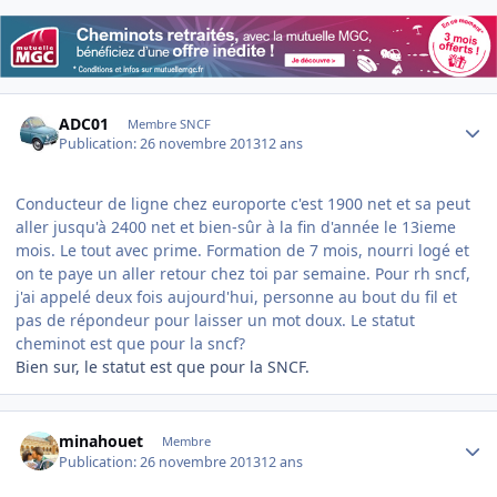
Author stats
ADC01
Membre SNCF
Publication:
26 novembre 2013
12 ans
Conducteur de ligne chez europorte c'est 1900 net et sa peut
aller jusqu'à 2400 net et bien-sûr à la fin d'année le 13ieme
mois. Le tout avec prime. Formation de 7 mois, nourri logé et
on te paye un aller retour chez toi par semaine. Pour rh sncf,
j'ai appelé deux fois aujourd'hui, personne au bout du fil et
pas de répondeur pour laisser un mot doux. Le statut
cheminot est que pour la sncf?
Bien sur, le statut est que pour la SNCF.
Author stats
minahouet
Membre
Publication:
26 novembre 2013
12 ans