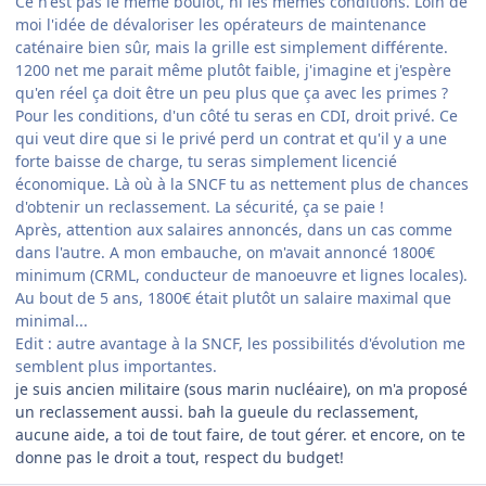
Ce n'est pas le même boulot, ni les mêmes conditions. Loin de
moi l'idée de dévaloriser les opérateurs de maintenance
caténaire bien sûr, mais la grille est simplement différente.
1200 net me parait même plutôt faible, j'imagine et j'espère
qu'en réel ça doit être un peu plus que ça avec les primes ?
Pour les conditions, d'un côté tu seras en CDI, droit privé. Ce
qui veut dire que si le privé perd un contrat et qu'il y a une
forte baisse de charge, tu seras simplement licencié
économique. Là où à la SNCF tu as nettement plus de chances
d'obtenir un reclassement. La sécurité, ça se paie !
Après, attention aux salaires annoncés, dans un cas comme
dans l'autre. A mon embauche, on m'avait annoncé 1800€
minimum (CRML, conducteur de manoeuvre et lignes locales).
Au bout de 5 ans, 1800€ était plutôt un salaire maximal que
minimal...
Edit : autre avantage à la SNCF, les possibilités d'évolution me
semblent plus importantes.
je suis ancien militaire (sous marin nucléaire), on m'a proposé
un reclassement aussi. bah la gueule du reclassement,
aucune aide, a toi de tout faire, de tout gérer. et encore, on te
donne pas le droit a tout, respect du budget!