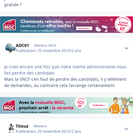
grande ?
Author stats
ADC01
Membre SNCF
Publication:
25 novembre 2013
12 ans
je crois encore une fois que notre inertie administrative nous
fait perdre des candidats
Mais la SNCF s'en fout de perdre des candidats, il y tellement
de demandes, au contraire cela l'arrange certainement.
Author stats
Titouz
Membre
Publication:
25 novembre 2013
12 ans