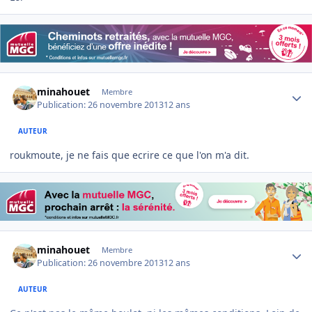
Author stats
minahouet
Membre
Publication:
26 novembre 2013
12 ans
AUTEUR
roukmoute, je ne fais que ecrire ce que l'on m'a dit.
Author stats
minahouet
Membre
Publication:
26 novembre 2013
12 ans
AUTEUR