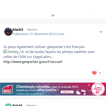
Expand topic overview
Author stats
black5
Membre
Publication:
31 décembre 2013
12 ans
Tu peux également utiliser géoportail c'est français
et de toutes façons les photos satellite sont
celles de l'IGN sur Gogol,alors...
http://www.geoportail.gouv.fr/accueil
1
Author stats
Eric44
Membre