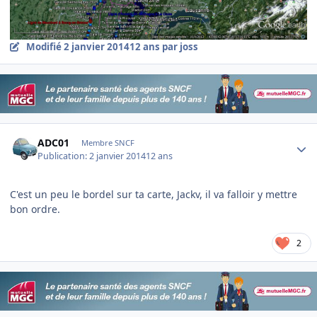
Modifié
2 janvier 2014
12 ans
par joss
Author stats
ADC01
Membre SNCF
Publication:
2 janvier 2014
12 ans
C'est un peu le bordel sur ta carte, Jackv, il va falloir y mettre
bon ordre.
2