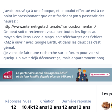
J'avais trouvé ça à une époque, et le boulot effectué est à ce
point impressionnant que c'est fascinant (on y passerait des
heures) :
http://www.internet-gutachten.de/francoisbonnenfant/
On peut soit directement visualiser toutes les lignes au
moyen des liens Google Maps, soit télécharger des fichiers
KMZ à ouvrir avec Google Earth, et dans les deux cas c'est
génial.
(je viens de faire une recherche sur le forum pour voir si
quelqu'un avait déjà découvert ça, mais apparemment non)
Les p
Réponses
Vues
Création
Dernière réponse
12
10,4k
12 ans
12 ans
12 ans
12 ans