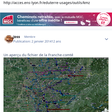
http://acces.ens-lyon.fr/eduterre-usages/outils/kmz
Author stats
joss
Membre
Publication:
2 janvier 2014
12 ans
Un aperçu du fichier de la Franche-comté