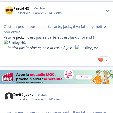
Author stats
Pascal 45
Membre
Publication:
3 janvier 2014
12 ans
C'est un peu le bordel sur ta carte, Jackv, il va falloir y mettre
bon ordre.
Pauvre
jackv
, c'est pas sa carte et c'est lui qui prend !
... faudra pas le répéter, c'est la carte à
joss
!
2
Invité jackv
Invités
Publication:
3 janvier 2014
12 ans
C'est un peu le bordel sur ta carte, Jackv, il va falloir y mettre