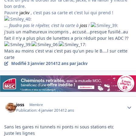
bon ordre.
Pauvre
jackv
, c'est pas sa carte et c'est lui qui prend !
... faudra pas le répéter, c'est la carte à
joss
!
j'suis un malheureux incompris , accusé...presque fusillé..au
fait il n'y a plus plus de lunettes a prix réduit pour les ADC ??
Mais au moins c'est vrai c'est pas qu'un peu le B....l sur cette
carte
Modifié
3 janvier 2014
12 ans
par jackv
Author stats
joss
Membre
Publication:
4 janvier 2014
12 ans
Sans les gares ni tunnels ni ponts ni sous stations etc
Juste les lignes