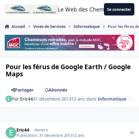
Aller au contenu
Le Web des Cheminots
Se connecter
Accueil
Voies de Services
Informatique
Pour les férus 
Pour les férus de Google Earth / Google
Maps
Partager
Abonnés
Par
Eric44
31 décembre 2013
12 ans
dans
Informatique
Author stats
Eric44
Membre
Publication:
31 décembre 2013
12 ans