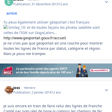
Publication:
31 décembre 2013
12 ans
AUTEUR
Tu peux également utiliser géoportail c'est français
et de toutes façons les photos satellite sont
celles de l'IGN sur Gogol,alors...
http://www.geoportail.gouv.fr/accueil
Je ne crois pas que geoportail ait une couche pour montrer
toutes les lignes de France par statut, catégorie et région.
Mais je peux me tromper.
Author stats
joss
Membre
Publication:
2 janvier 2014
12 ans
Je suis encore en train de faire celui des lignes de Franche
Comté par nom réel de ligne (y compris les chemins de fer