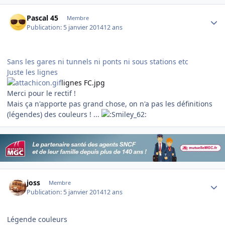
Author stats
Pascal 45
Membre
Publication:
5 janvier 2014
12 ans
Sans les gares ni tunnels ni ponts ni sous stations etc
Juste les lignes
lignes FC.jpg
Merci pour le rectif !
Mais ça n'apporte pas grand chose, on n'a pas les définitions
(légendes) des couleurs ! ...
Author stats
joss
Membre
Publication:
5 janvier 2014
12 ans
Légende couleurs