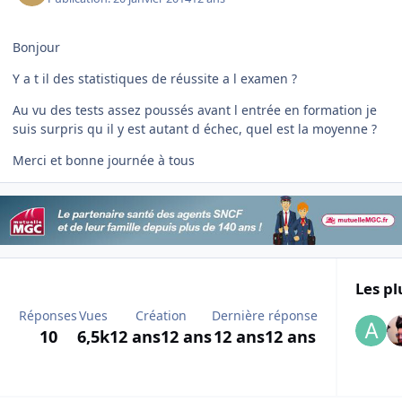
Bonjour
Y a t il des statistiques de réussite a l examen ?
Au vu des tests assez poussés avant l entrée en formation je
suis surpris qu il y est autant d échec, quel est la moyenne ?
Merci et bonne journée à tous
Les pl
Réponses
Vues
Création
Dernière réponse
10
6,5k
12 ans
12 ans
12 ans
12 ans