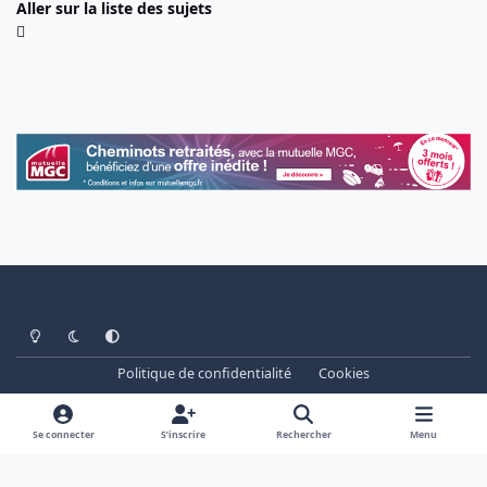
Aller sur la liste des sujets
Light Mode
Dark Mode
System Preference
Politique de confidentialité
Cookies
www.cheminots.net - Forum Libre depuis 2003
Powered by
Invision Community
Se connecter
S’inscrire
Rechercher
Menu