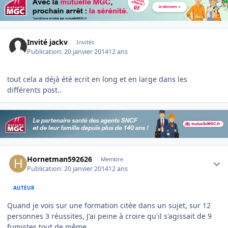
Invité jackv
Invités
Publication:
20 janvier 2014
12 ans
tout cela a déjà été ecrit en long et en large dans les
différents post..
Author stats
Hornetman592626
Membre
Publication:
20 janvier 2014
12 ans
AUTEUR
Quand je vois sur une formation citée dans un sujet, sur 12
personnes 3 réussites, J'ai peine à croire qu'il s'agissait de 9
fumistes tout de même...