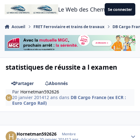
Aller au contenu
Le Web des Cheminots
Se connecter
Accueil
FRET Ferroviaire et trains de travaux
DB Cargo Franc
statistiques de réussite a l examen
Partager
Abonnés
Par
Hornetman592626
20 janvier 2014
12 ans
dans
DB Cargo France (ex ECR :
Euro Cargo Rail)
Author stats
Hornetman592626
Membre
Publication:
20 janvier 2014
12 ans