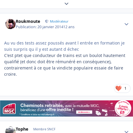
Expand topic overview
Author stats
Roukmoute
Modérateur
Publication:
20 janvier 2014
12 ans
Au vu des tests assez poussés avant l entrée en formation je
suis surpris qu il y est autant d échec
C'est ptet que conducteur de trains est un boulot hautement
qualifié (et donc doit être rémunéré en conséquence),
contrairement à ce que la vindicte populaire essaie de faire
croire.
1
Author stats
Tophe
Membre SNCF