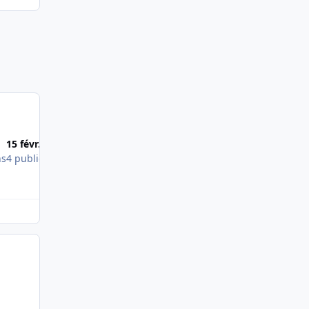
Most Popular Posts
15 févr. 2014
25 janv. 2014
ns
4 publications
4 publications