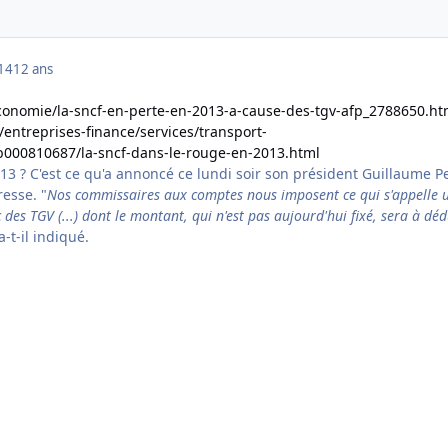
014
12 ans
economie/la-sncf-en-perte-en-2013-a-cause-des-tgv-afp_2788650.ht
/entreprises-finance/services/transport-
ib000810687/la-sncf-dans-le-rouge-en-2013.html
13 ? C'est ce qu'a annoncé ce lundi soir son président Guillaume P
resse. "
Nos commissaires aux comptes nous imposent ce qui s'appelle 
c des TGV (...) dont le montant, qui n'est pas aujourd'hui fixé, sera à déd
 a-t-il indiqué.