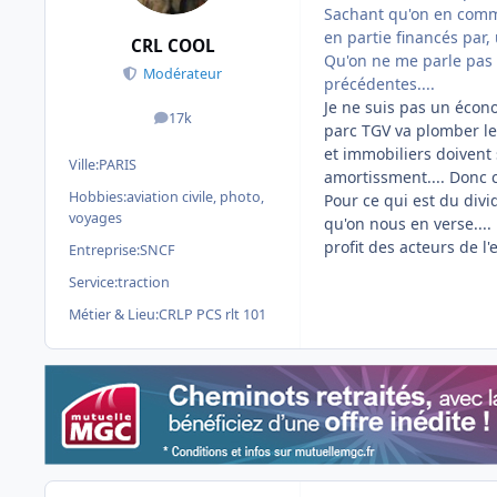
Sachant qu'on en comma
en partie financés par,
CRL COOL
Qu'on ne me parle pas 
Modérateur
précédentes....
Je ne suis pas un écon
17k
messages
parc TGV va plomber les
et immobiliers doivent
Ville:
PARIS
amortissment.... Donc c
Hobbies:
aviation civile, photo,
Pour ce qui est du divid
voyages
qu'on nous en verse....
profit des acteurs de l'e
Entreprise:
SNCF
Service:
traction
Métier & Lieu:
CRLP PCS rlt 101