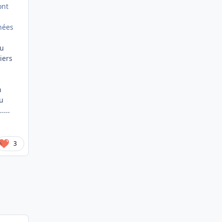
ont
nées
du
iers
n
au
....
3