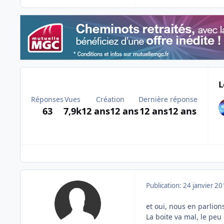
L
Réponses
Vues
Création
Dernière réponse
63
7,9k
12 ans
12 ans
12 ans
12 ans
Publication:
24 janvier 2
et oui, nous en parlion
La boite va mal, le peu