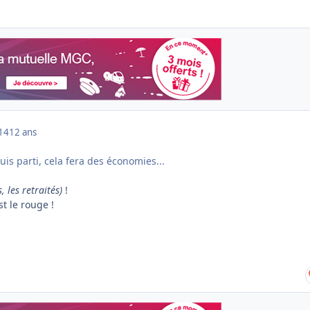
014
12 ans
uis parti, cela fera des économies...
, les retraités)
!
st le rouge !