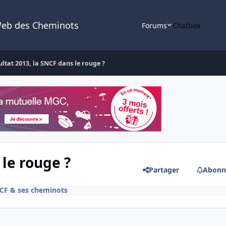
Web des Cheminots
Forums
Chatbox
ultat 2013, la SNCF dans le rouge ?
 le rouge ?
Partager
Abonn
NCF & ses cheminots