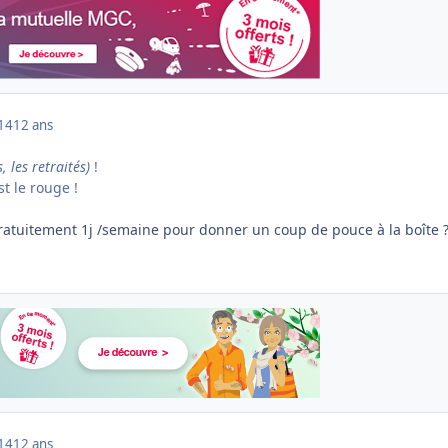
014
12 ans
, les retraités)
!
st le rouge !
 gratuitement 1j /semaine pour donner un coup de pouce à la boîte 
014
12 ans