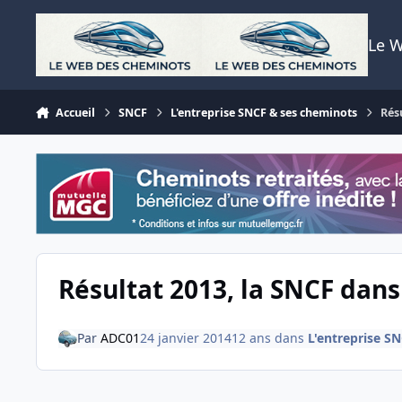
Aller au contenu
Le 
Accueil
SNCF
L'entreprise SNCF & ses cheminots
Rés
Résultat 2013, la SNCF dans
Par
ADC01
24 janvier 2014
12 ans
dans
L'entreprise S