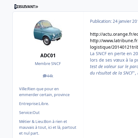
DERNIÈRE PAGE
1
2
3
SUIVANT
Publication:
24 janvier 2
http://actu.orange.fr/
http://www.latribune.fr
logistique/20140121tr
La SNCF en perte en 20
ADC01
lors de ses vœux à la p
Membre SNCF
test de valeur sur le par
du résultat de la SNCF
",
44k
messages
Ville:
Rien que pour en
emmerder certain, province
Entreprise:
Libre.
Service:
Out
Métier & Lieu:
Bon à rien et
mauvais à tout, ici et là, partout
et nul part.