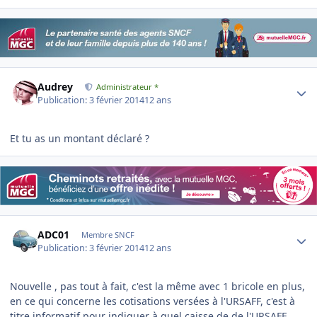
Author stats
Audrey
Administrateur *
Publication:
3 février 2014
12 ans
Et tu as un montant déclaré ?
Author stats
ADC01
Membre SNCF
Publication:
3 février 2014
12 ans
Nouvelle , pas tout à fait, c'est la même avec 1 bricole en plus,
en ce qui concerne les cotisations versées à l'URSAFF, c'est à
titre informatif pour indiquer à quel caisse de de l'URSAFF