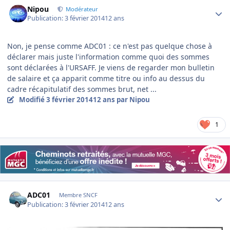
Author stats
Nipou
Modérateur
Publication:
3 février 2014
12 ans
Non, je pense comme ADC01 : ce n'est pas quelque chose à
déclarer mais juste l'information comme quoi des sommes
sont déclarées à l'URSAFF. Je viens de regarder mon bulletin
de salaire et ça apparit comme titre ou info au dessus du
cadre récapitulatif des sommes brut, net ...
Modifié
3 février 2014
12 ans
par Nipou
1
Author stats
ADC01
Membre SNCF
Publication:
3 février 2014
12 ans