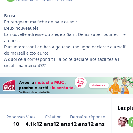
Bonsoir
En rangeant ma fiche de paie ce soir
Deux nouveautés:
La nouvelle adresse du siege a Saint Denis super pour ecrire
au boss...
Plus interessant en bas a gauche une ligne declaree a ursaff
de marseille xxx euros
A quoi cela correspond t il la boite declare nos facilites a l
ursaff maintenant???
Les pl
Réponses
Vues
Création
Dernière réponse
10
4,1k
12 ans
12 ans
12 ans
12 ans