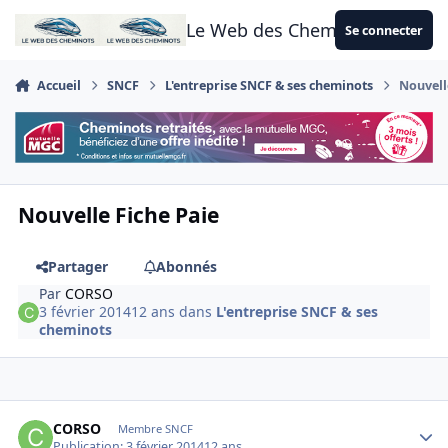
Aller au contenu
Le Web des Cheminots
Se connecter
Accueil
SNCF
L'entreprise SNCF & ses cheminots
Nouvell
Nouvelle Fiche Paie
Partager
Abonnés
Par
CORSO
3 février 2014
12 ans
dans
L'entreprise SNCF & ses
cheminots
Author stats
CORSO
Membre SNCF
Publication:
3 février 2014
12 ans