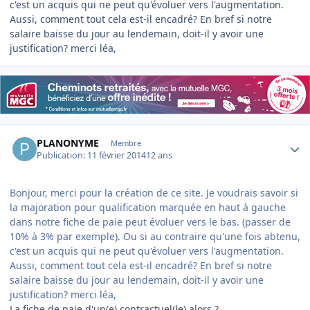
c'est un acquis qui ne peut qu'évoluer vers l'augmentation.
Aussi, comment tout cela est-il encadré? En bref si notre
salaire baisse du jour au lendemain, doit-il y avoir une
justification? merci léa,
Author stats
PLANONYME
Membre
Publication:
11 février 2014
12 ans
Bonjour, merci pour la création de ce site. Je voudrais savoir si
la majoration pour qualification marquée en haut à gauche
dans notre fiche de paie peut évoluer vers le bas. (passer de
10% à 3% par exemple). Ou si au contraire qu'une fois abtenu,
c'est un acquis qui ne peut qu'évoluer vers l'augmentation.
Aussi, comment tout cela est-il encadré? En bref si notre
salaire baisse du jour au lendemain, doit-il y avoir une
justification? merci léa,
La fiche de paie d'un(e) contractuel(le) alors ?