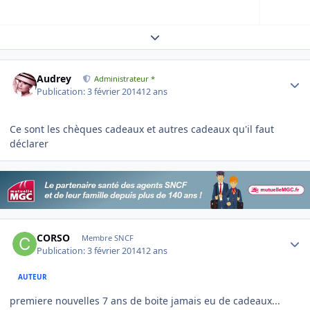
Expand topic overview
Author stats
Audrey
Administrateur *
Publication:
3 février 2014
12 ans
Ce sont les chèques cadeaux et autres cadeaux qu'il faut
déclarer
Author stats
CORSO
Membre SNCF
Publication:
3 février 2014
12 ans
AUTEUR
premiere nouvelles 7 ans de boite jamais eu de cadeaux...